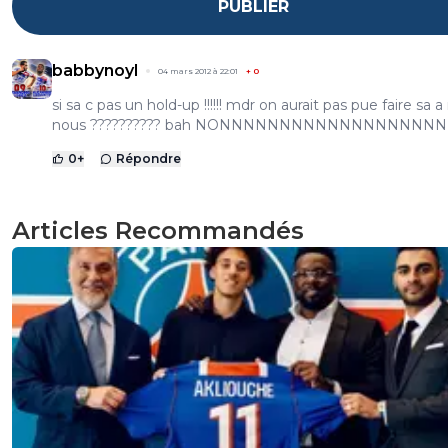
PUBLIER
babbynoyl
04 mars 2012 à 22:01
+
0
si sa c pas un hold-up !!!!!! mdr on aurait pas pue faire sa 
nous ?????????? bah NONNNNNNNNNNNNNNNNNN
0
+
Répondre
Articles Recommandés