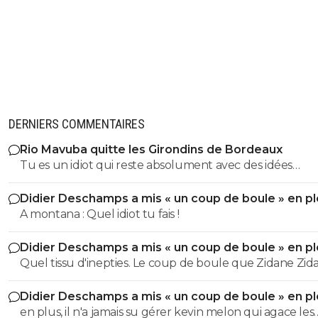
DERNIERS COMMENTAIRES
Rio Mavuba quitte les Girondins de Bordeaux
Tu es un idiot qui reste absolument avec des idées
préconçues du début jusqu'à la fin. Tu ne vois rien. Tu ne sais
Didier Deschamps a mis « un coup de boule » en pl
rien. Bref... tu es une coquille vide.
Mondial
A montana : Quel idiot tu fais !
Didier Deschamps a mis « un coup de boule » en pl
Mondial
Quel tissu d'inepties. Le coup de boule que Zidane Zidane a
donné a surtout montré qu'il était humain. Qu'il avait d
Didier Deschamps a mis « un coup de boule » en pl
émotions. Certes... ce n'était pas un bon exemple... mais 
Mondial
en plus, il n'a jamais su gérer kevin melon qui agace les
le seul saut d'humeur que l'on ait vu durant toute sa