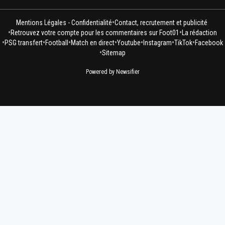
•
Mentions Légales - Confidentialité
Contact, recrutement et publicité
•
•
Retrouvez votre compte pour les commentaires sur Foot01
La rédaction
•
•
•
•
•
•
•
PSG transfert
Football
Match en direct
Youtube
Instagram
TikTok
Facebook
•
Sitemap
Powered by Newsifier