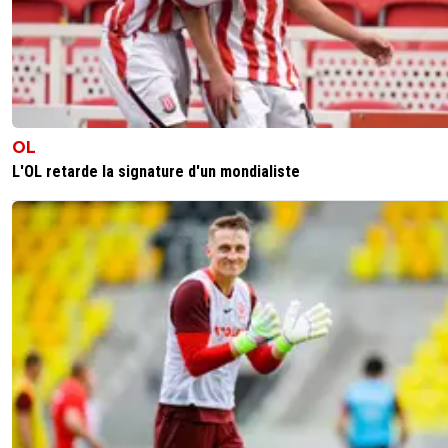
d'intêret pour le titre. En Novembre c'est déjà plié. Super
dehors des supporters Parisiens ça n'interessera plus pe
A terme les matchs du championnat ne seront suivi par 
moins en moins de moins.Tout le monde ne partage pas
analyse je le conçois c'est la mienne mais je le sens co
Ça se sent dans les commentaires on essaie de nous pr
un classico tout le monde s'accorde à dire que c'est un
OL
lambda maintenant.Après d'accord pour dire que c'est p
L'OL retarde la signature d'un mondialiste
Paris de réduire sa force mais aux autres à progresser m
ça me semble compliqué.
0
+
Répondre
disqus_UNEF358B60
18 mars 2019 à 19:29
+
0
Non pas du tout, depuis 2011 on a toujours dit que
PSG tire la ligue 1 vers le haut. Moi j'y crois dur 
fer, et c'est vrai d'ailleurs.Donc tout est très bien, il
faut rien changer.Et puis c'est la faute de l'OM ou
l'OL, qu'est ce qu'ils attendent pour recruter Ronal
était libre l'an passé &gt;&lt; Quel bande de ringard,
font vraiment rien pour se mettre au niveau du PSG.