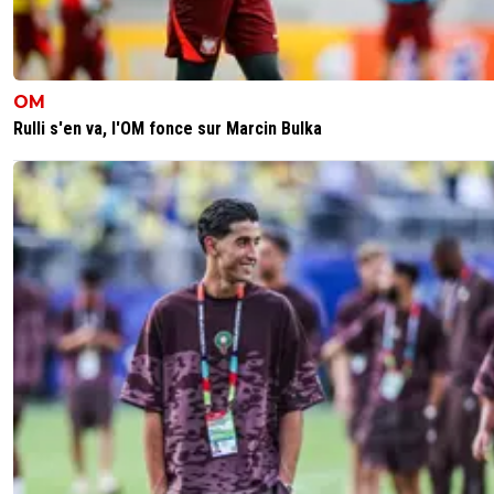
pfff c'est simple pourtant
0
+
Répondre
lolo-va
18 mars 2019 à 20:24
+
0
OM
C'est de l'ironie, j'espère 😜🤣
Rulli s'en va, l'OM fonce sur Marcin Bulka
0
+
Répondre
thierrythierry
18 mars 2019 à 18:21
+
0
en même temps tout le monde sait que Paris est plus fo
L1 pour la simple et bonne raison que ce n'est pas une
compétition à élimination direct donc ils se chient moin
le froc
0
+
Répondre
mamoul-fernandez
18 mars 2019 à 17:24
+
0
On a surtout encore vu que dans ce genre de match, le 
individuel fait la différence et y a que paris qui peut s'ach
des di maria et mbappe.C'est ce qui fait que paris ecrase l