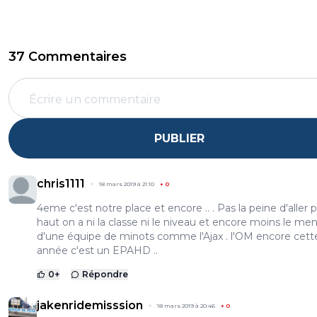
37 Commentaires
PUBLIER
chris1111
18 mars 2019 à 21:10
+
0
4eme c'est notre place et encore .. . Pas la peine d'aller p
haut on a ni la classe ni le niveau et encore moins le men
d'une équipe de minots comme l'Ajax . l'OM encore cett
année c'est un EPAHD ..
0
+
Répondre
jakenridemisssion
18 mars 2019 à 20:46
+
0