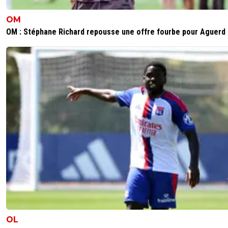
car les equipes auront beau préparer un plan de jeu et u
tactique pour gêner les parisiens, ces joueurs font quand
OM
même la diff dès qu'un espace va se libérer. Si on ajoute
OM : Stéphane Richard repousse une offre fourbe pour Aguerd
neymar ou cavani qui étaient absent hier, ça explique les
points sur le 2e
0
+
Répondre
snack-vin
18 mars 2019 à 19:16
+
1
sur le papier on est d'accord sauf que tu oublies le f
play financier
0
+
Répondre
anti-troll-go-psg-go
18 mars 2019 à 18:16
+
0
C'est ça de choisir ses match, et tant que ce sera
comme ça notre championnat n évoluera pas, aut
chose de très important, il faut que les propriétair
investisse plus, et ne pensent pas seulement au b
notamment Lyon et Marseille
OL
0
+
Répondre