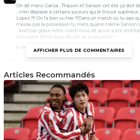
On dit merci Garcia ..Thauvin et Sanson cet été ça doit 
.. n'en déplaise à certains suceurs qui le trouve supérieur 
Lopez !!!! On l'a ben vu hier !!!Dans un match où tu sais q
n'auras pas la possession tu mets quand même Sanson 
.. bref pas grave notre coach nous dit qu'on a été ambitieu
incroyable d'être aussi décalé de la situation !
0
+
Répondre
AFFICHER PLUS DE COMMENTAIRES
redouane-lesaigneur
18 mars 2019 à 19:54
+
0
Pierrot est meilleur pour constater que pour pronostique
Articles Recommandés
......Mais est ce une bonne nouvelle pour la L1 et pour le 
Non bien sûr. Tout gagner en L 1 = out en huitièmes d
euroleague
0
+
Répondre
lolo-va
18 mars 2019 à 18:36
+
0
Pour une fois Ménes met en avant ce que va être la L1 e
plus en plus. Le fossé entre le PSG et les autres. La L1 n'a