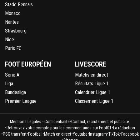
Stade Rennais
Monaco
Nantes
Strasbourg
Nice
Paris FC
FOOT EUROPÉEN
LIVESCORE
Serie A
Matchs en direct
Liga
Résultats Ligue 1
Bundesliga
Calendrier Ligue 1
Premier League
Classement Ligue 1
•
Mentions Légales - Confidentialité
Contact, recrutement et publicité
•
•
Retrouvez votre compte pour les commentaires sur Foot01
La rédaction
•
•
•
•
•
•
•
PSG transfert
Football
Match en direct
Youtube
Instagram
TikTok
Facebook