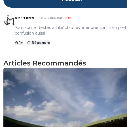
vermeer
24 juin 2026 à 18:25
+
179
"Guillaume Restes à Lille"...faut avouer que son nom prêt
confusion aussi!!!
1
+
Répondre
Articles Recommandés