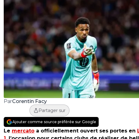
Corentin Facy
Par
Partager sur
Ajouter comme source préférée sur Google
Le
mercato
a officiellement ouvert ses portes en
1
, l’occasion pour certains clubs de réaliser de bel