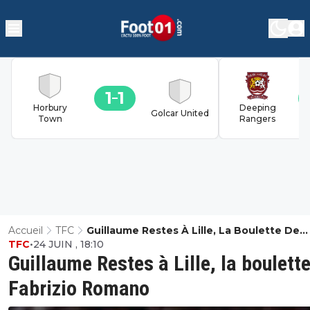
1
1
Horbury
Deeping
Golcar United
Town
Rangers
Accueil
TFC
Guillaume Restes À Lille, La Boulette De
TFC
•
24 JUIN , 18:10
Fabrizio Romano
Guillaume Restes à Lille, la boulett
Fabrizio Romano