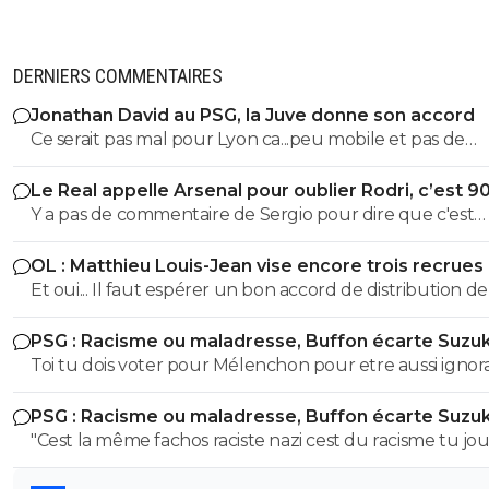
DERNIERS COMMENTAIRES
Jonathan David au PSG, la Juve donne son accord
Ce serait pas mal pour Lyon ca...peu mobile et pas de
technique. Ca peut le faire
Le Real appelle Arsenal pour oublier Rodri, c’est 9
Y a pas de commentaire de Sergio pour dire que c'est
honteux de claquer 200 ou 300 millions en un mercato.
OL : Matthieu Louis-Jean vise encore trois recrues
encore un coup de Nasser
Et oui... Il faut espérer un bon accord de distribution de
dans les prochaines semaines pour réamorcer un peu l
PSG : Racisme ou maladresse, Buffon écarte Suzuk
pompe à euros.
Toi tu dois voter pour Mélenchon pour etre aussi ignor
histoire !! alors que cette période on en a mangé au collège
PSG : Racisme ou maladresse, Buffon écarte Suzuk
et au lycée Moi on m'a pourtant appris que ces deux
"Cest la même fachos raciste nazi cest du racisme tu jo
idéologies etaient bien différente : Le fascisme cherche 
avec les mots là finalité est la meme.." AH ah y'a vraimen
soumettre l'individu à un État absolu ; le nazisme cher