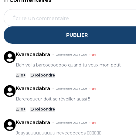
11 Commentaires
PUBLIER
Kvaracadabra
22 novembre 2025 à 22:50
+
887
Bah voila barcocoooooo quand tu veux mon petit
0
+
Répondre
Kvaracadabra
22 novembre 2025 à 22:29
+
887
Barcroqueur doit se réveiller aussi !!
0
+
Répondre
Kvaracadabra
22 novembre 2025 à 22:29
+
887
Joayauuuuuuuuuu neveeeeeees ❤️‍🔥❤️‍🔥❤️‍🔥