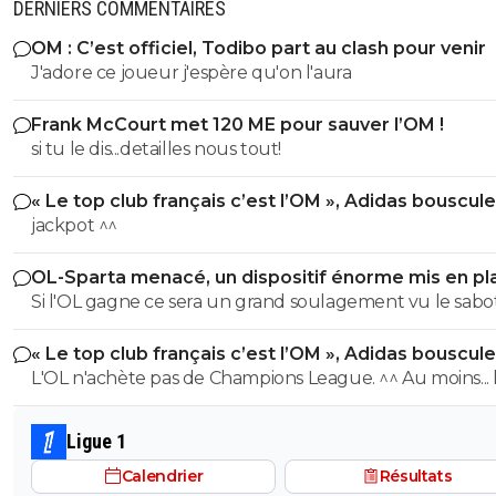
DERNIERS COMMENTAIRES
OM : C’est officiel, Todibo part au clash pour venir
J'adore ce joueur j'espère qu'on l'aura
Frank McCourt met 120 ME pour sauver l’OM !
si tu le dis...detailles nous tout!
« Le top club français c’est l’OM », Adidas bouscule
PSG
jackpot ^^
OL-Sparta menacé, un dispositif énorme mis en pl
Si l'OL gagne ce sera un grand soulagement vu le sab
incroyable du farfelu sans froc Fonseca au match allé. S
« Le top club français c’est l’OM », Adidas bouscule
perd ce sera aussi une grande victoire et une énorme
PSG
L'OL n'achète pas de Champions League. ^^ Au moins... l'OM a
délivrance avec un possible licenciement de ce clown.
un point commun avec le PSG. Mdr Adidas ne se trompe pas
avec l'OL qui est une valeur sûre... contrairement à l'OM
Ligue 1
Calendrier
Résultats