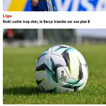
Kvaracadabra
22 novembre 2025 à 21:30
+
887
Liga
Chevalier mode héro 👍
Rodri coûte trop cher, le Barça tranche sur son plan B
1
+
Répondre
th4nathos
22 novembre 2025 à 21:30
+
301
JPP Mbaye quel nul et il presse même pas Ramos se fa
tout seul.
0
+
Répondre
Kvaracadabra
22 novembre 2025 à 21:58
+
887
Un court tout droit...
1
+
Répondre
Kvaracadabra
22 novembre 2025 à 21:22
+
887
Que.d erreurs d arbitrage c'est ignoble. Sur le tir havrais 