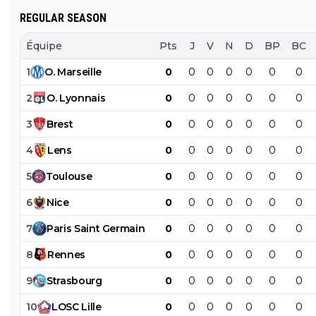
REGULAR SEASON
Équipe
Pts
J
V
N
D
BP
BC
1
O
.
Marseille
0
0
0
0
0
0
0
2
O
.
Lyonnais
0
0
0
0
0
0
0
3
Brest
0
0
0
0
0
0
0
4
Lens
0
0
0
0
0
0
0
5
Toulouse
0
0
0
0
0
0
0
6
Nice
0
0
0
0
0
0
0
7
Paris
Saint
Germain
0
0
0
0
0
0
0
8
Rennes
0
0
0
0
0
0
0
9
Strasbourg
0
0
0
0
0
0
0
10
LOSC
Lille
0
0
0
0
0
0
0