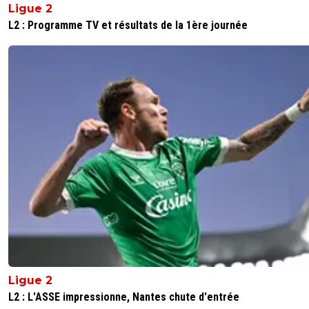
jeu, la faite sur Mbaye vaut jaune et la le havrais télescop
Ligue 2
sur Lee...quelle scandale !!
L2 : Programme TV et résultats de la 1ère journée
0
+
Répondre
leparcsg
22 novembre 2025 à 21:01
+
548
Allez PANAME !!! Ce soir match pas si facile que ça ...et s
pas de blessés la coupe intercontinentale arrive bientôt. 
objectif numéro 1 cette annee .
0
+
Répondre
Ligue 2
L2 : L'ASSE impressionne, Nantes chute d'entrée