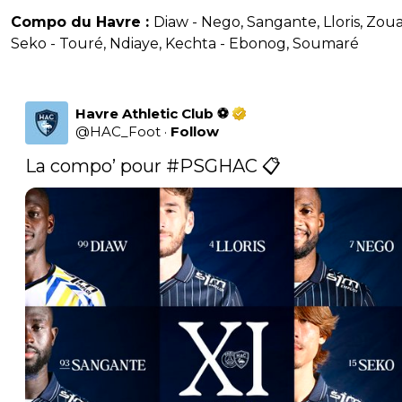
Compo du Havre :
Diaw - Nego, Sangante, Lloris, Zoua
Seko - Touré, Ndiaye, Kechta - Ebonog, Soumaré
Havre Athletic Club ⚽️
@
HAC_Foot
·
Follow
La compo’ pour 
#PSGHAC
 📋 