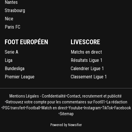
Nantes
Strasbourg
Nice
Paris FC
FOOT EUROPÉEN
LIVESCORE
Serie A
Matchs en direct
Liga
Résultats Ligue 1
Bundesliga
Calendrier Ligue 1
Premier League
Classement Ligue 1
•
Mentions Légales - Confidentialité
Contact, recrutement et publicité
•
•
Retrouvez votre compte pour les commentaires sur Foot01
La rédaction
•
•
•
•
•
•
•
PSG transfert
Football
Match en direct
Youtube
Instagram
TikTok
Facebook
•
Sitemap
Powered by Newsifier