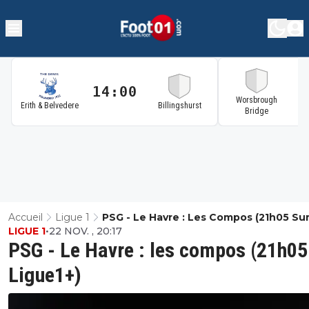
14:00
1
Worsbrough
Erith & Belvedere
Billingshurst
Bridge
Accueil
Ligue 1
PSG - Le Havre : Les Compos (21h05 Su
LIGUE 1
•
22 NOV. , 20:17
Ligue1+)
PSG - Le Havre : les compos (21h05
Ligue1+)