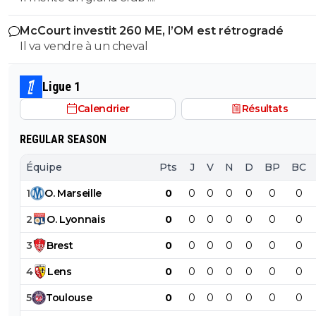
McCourt investit 260 ME, l’OM est rétrogradé
Il va vendre à un cheval
Ligue 1
Calendrier
Résultats
REGULAR SEASON
Équipe
Pts
J
V
N
D
BP
BC
1
O
.
Marseille
0
0
0
0
0
0
0
2
O
.
Lyonnais
0
0
0
0
0
0
0
3
Brest
0
0
0
0
0
0
0
4
Lens
0
0
0
0
0
0
0
5
Toulouse
0
0
0
0
0
0
0