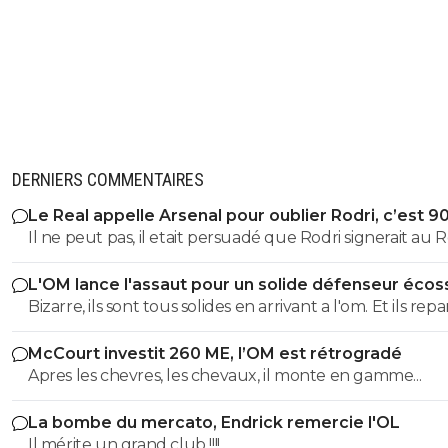
DERNIERS COMMENTAIRES
Le Real appelle Arsenal pour oublier Rodri, c’est 9
Il ne peut pas, il etait persuadé que Rodri signerait au Re
L'OM lance l'assaut pour un solide défenseur écos
Bizarre, ils sont tous solides en arrivant a l'om. Et ils rep
tous moins d'un an plus tard bradés une main devant,
McCourt investit 260 ME, l’OM est rétrogradé
main derrière.
Apres les chevres, les chevaux, il monte en gamme...
La bombe du mercato, Endrick remercie l'OL
Il mérite un grand club !!!!