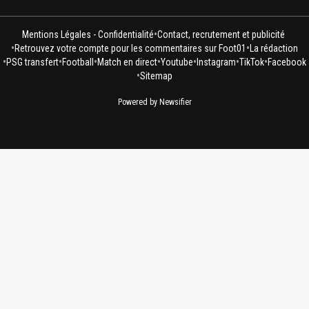
•
Mentions Légales - Confidentialité
Contact, recrutement et publicité
•
•
Retrouvez votre compte pour les commentaires sur Foot01
La rédaction
•
•
•
•
•
•
•
PSG transfert
Football
Match en direct
Youtube
Instagram
TikTok
Facebook
•
Sitemap
Powered by Newsifier