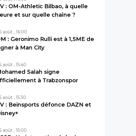
V : OM-Athletic Bilbao, à quelle
eure et sur quelle chaîne ?
6 août , 16:00
M : Geronimo Rulli est à 1,5ME de
igner à Man City
6 août , 15:40
ohamed Salah signe
fficiellement à Trabzonspor
6 août , 15:30
V : Beinsports défonce DAZN et
isney+
6 août , 15:00