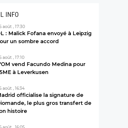
IL INFO
6 août , 17:30
L : Malick Fofana envoyé à Leipzig
our un sombre accord
6 août , 17:10
'OM vend Facundo Medina pour
5ME à Leverkusen
6 août , 16:34
adrid officialise la signature de
iomande, le plus gros transfert de
on histoire
6 août , 16:05