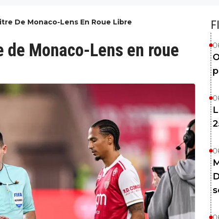
bitre De Monaco-Lens En Roue Libre
F
tre de Monaco-Lens en roue
0
O
p
0
L
2
0
M
D
s
0