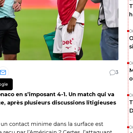
T
h
0
O
s
0
M
3
o
ogle
naco en s’imposant 4-1. Un match qui va
0
T
ge, après plusieurs discussions litigieuses
D
 un contact minime dans la surface est
0
 reçu par l’Américain ? Certes, l’attaquant