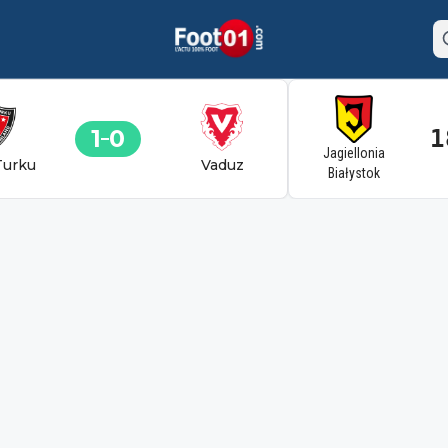
1
0
1
Jagiellonia
Turku
Vaduz
Białystok