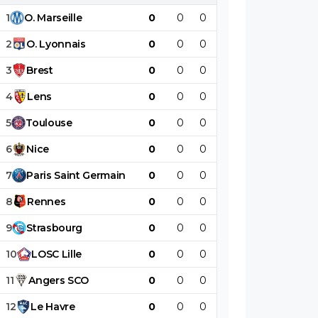
quoi
1
O
.
Marseille
0
0
0
0
0
0
2
O
.
Lyonnais
0
0
0
0
0
0
3
Brest
0
0
0
0
0
0
4
Lens
0
0
0
0
0
0
5
Toulouse
0
0
0
0
0
0
6
Nice
0
0
0
0
0
0
7
Paris
Saint
Germain
0
0
0
0
0
0
8
Rennes
0
0
0
0
0
0
9
Strasbourg
0
0
0
0
0
0
10
LOSC
Lille
0
0
0
0
0
0
11
Angers
SCO
0
0
0
0
0
0
12
Le
Havre
0
0
0
0
0
0