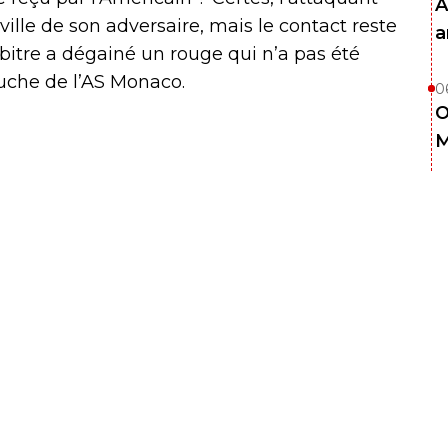
A
ville de son adversaire, mais le contact reste
a
arbitre a dégainé un rouge qui n’a pas été
touche de l’AS Monaco.
0
O
M