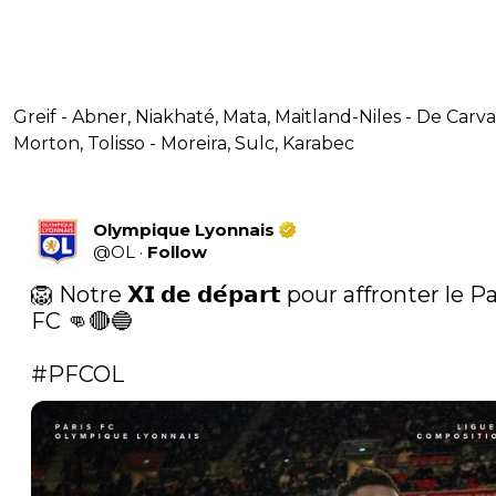
Greif - Abner, Niakhaté, Mata, Maitland-Niles - De Carva
Morton, Tolisso - Moreira, Sulc, Karabec
Olympique Lyonnais
@
OL
·
Follow
🦁 Notre 𝗫𝗜 𝗱𝗲 𝗱𝗲́𝗽𝗮𝗿𝘁 pour affronter le Pa
FC 👊🔴🔵

#PFCOL