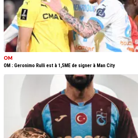
de croire qu'il y a de la corruption là où y'en a pas.
arbitres sont peut-être anti-OL, mais le PFC ne les
payent pas, faut arrêter
0
+
Répondre
neo
29 octobre 2025 à 22:58
+
63
N'importe quoi l'arbitre
OM
1
+
Répondre
OM : Geronimo Rulli est à 1,5ME de signer à Man City
babou
29 octobre 2025 à 22:55
+
27
Honteux, tout simplement.
Je suis deg
0
+
Répondre
neo
29 octobre 2025 à 22:55
+
63
C'est un escargot Hateboer ...
0
+
Répondre