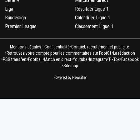
Serie A
Matchs en direct
Liga
Résultats Ligue 1
Bundesliga
Calendrier Ligue 1
Premier League
Classement Ligue 1
•
Mentions Légales - Confidentialité
Contact, recrutement et publicité
•
•
Retrouvez votre compte pour les commentaires sur Foot01
La rédaction
•
•
•
•
•
•
•
PSG transfert
Football
Match en direct
Youtube
Instagram
TikTok
Facebook
•
Sitemap
Powered by Newsifier