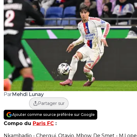
Mehdi Lunay
Par
Partager sur
Ajouter comme source préférée sur Google
Compo du
Paris FC
:
Nkambadio - Chergui, Otavio, Mbow, De Smet - M.Lope