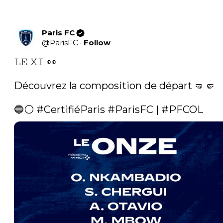
Paris FC
@
ParisFC
·
Follow
𝙻𝙴 𝚇𝙸 👀

Découvrez la composition de départ 🤜🤛

🔵⚪️ 
#CertifiéParis
#ParisFC
 | 
#PFCOL