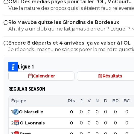
OM : Des médias payés pour tailler l’OL, McCourt
sera JMAIS critiqué par toi..... Tu te rends compte que tu
Incroyable l'arbitrage tres clémente avec le PFC... c''est
accusé
Vue la nature des propos qui s'ils étaient faux releverai
seul a defendre mordicus le mec qui a faillit couler ton
0
+
Répondre
la diffamation, je penses que c'est bien documenté et vé
mon pauvre vieux fou... tu t'en rends compte au moins
Rio Mavuba quitte les Girondins de Bordeaux
Maubelan-OL
Ah... il y a un club qui ne fait jamais d'erreur ? Lequel ? 
29 octobre 2025 à 21:46
+
2039
Il faut vite marquer le deuxième, sinon on va se fai
Encore 8 départs et 4 arrivées, ça va valser à l'OL
voler
Je réponds... mais tu ne sais pas poser la moindre questi
je le sens pas cet arbitrage
0
+
Répondre
Ligue 1
neo
29 octobre 2025 à 21:50
+
63
Calendrier
Résultats
Un pied aussi haut et dangereux, ça peut largeme
rouge. Ils n'ont pas retenu la leçon Fofana, ils vont
REGULAR SEASON
attendre qu'un de nos joueurs se blesse pour met
rouge ...
Équipe
Pts
J
V
N
D
BP
BC
1
+
Répondre
1
O
.
Marseille
0
0
0
0
0
0
0
sweet7812
29 octobre 2025 à 21:55
+
1165
2
O
.
Lyonnais
0
0
0
0
0
0
0
C'est ce que je disais a des potes... Faut qu'on 
3
Brest
0
0
0
0
0
0
0