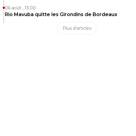
06 août , 13:00
sergio33
29 octobre 2025 à 22:32
+
1589
Rio Mavuba quitte les Girondins de Bordeaux
Si Abner méritait le rouge... alors... Chergui aussi !
Plus d'articles
0
+
Répondre
neo
29 octobre 2025 à 22:31
+
63
L'arbitre qui relance le match
0
+
Répondre
sergio33
29 octobre 2025 à 22:31
+
1589
Mes magouilles arbitrales continuent !
0
+
Répondre
Maubelan-OL
29 octobre 2025 à 22:28
+
2039
le voila le rouge
heureusement qu'on a 3 buts
Rouge (pourquoi pas et encore) mais pour nous pas de 