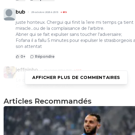
bub
29 octobre 2025 à 23:13
+
819
juste honteux. Chergui qui finit la 1ere mi temps ça tient
miracle...ou de la complaisance de l'arbitre.
Abner qui se fait expulser sans toucher l'adversaire;
Fofana il a fallu 5 minutes pour expulser le strasborgeois 
son attentat
0
+
Répondre
jeffninho
29 octobre 2025 à 23:07
+
327
AFFICHER PLUS DE COMMENTAIRES
Le carton rouge d'Abner est un scandale.
Grief se faire lober deux fois...
Les 3 buts du PFC sont des miracles de la vie. Et après ç
venait chialer sur la lucarne de Moreira. J'attends que les
Articles Recommandés
mêmes viennent pleurer pour les 3 buts du PFC qui vie
de nul part.
Changements de merde du coach.
Tagliafico qui a perdu sa grinta...
De Carvalho qui fait semblant de défendre et qui se cou
devant la frappe. Tu fais ça en division 6 tu prends le ban