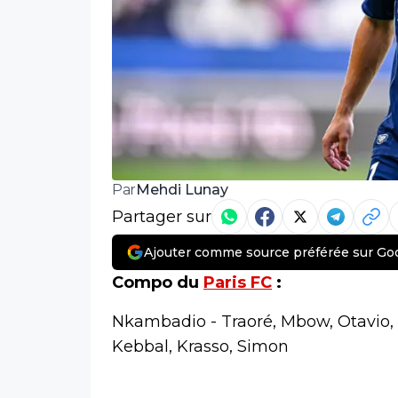
Mehdi Lunay
Par
Partager sur
Ajouter comme source préférée sur Go
Compo du
Paris FC
:
Nkambadio - Traoré, Mbow, Otavio,
Kebbal, Krasso, Simon