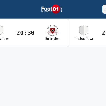
20:30
2
ry Town
Brislington
Thetford Town