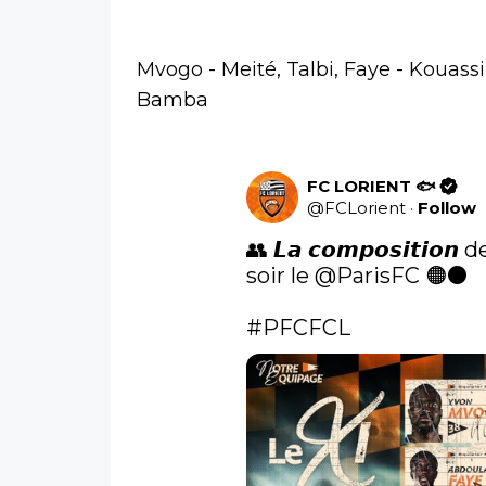
Mvogo - Meité, Talbi, Faye - Kouassi
Bamba
FC LORIENT 🐟
@
FCLorient
·
Follow
👥 𝙇𝙖 𝙘𝙤𝙢𝙥𝙤𝙨𝙞𝙩𝙞
soir le 
@ParisFC
 🟠⚫️

#PFCFCL