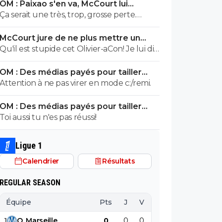
OM : Paixao s'en va, McCourt lui
aimerait voir partir. Et pour cause... Après
montre la sortie
Ça serait une très, trop, grosse perte.
chaque cas est particulier mais quitte à
Surtout pour y mettre Gouiri, que j'aime
brader, autant brader des Kondogbia,
McCourt jure de ne plus mettre un
pourtant bien. Mais à choisir, aucune
Harit, Moumbagna et autres Gomes, et
euro à l’OM
Qu'il est stupide cet Olivier-aCon! Je lui dis
hésitation, c'est Paixao tous les jours.
dans une moindre mesure ceux qui
que je ne lis pas ses commentaires puérils
veulent partir comme Hojbjerg.
OM : Des médias payés pour tailler
avec des émojis et il continue de me
l’OL, McCourt accusé
Attention à ne pas virer en mode c:/remi.
répondre avec ses petites images de
gogol. Ça prouve bien ce que je dis, on voit
OM : Des médias payés pour tailler
tout de suite qu'on a affaire à un teubé.^^
l’OL, McCourt accusé
Toi aussi tu n'es pas réussi!
Ligue 1
Calendrier
Résultats
REGULAR SEASON
Équipe
Pts
J
V
N
D
BP
B
1
O
.
Marseille
0
0
0
0
0
0