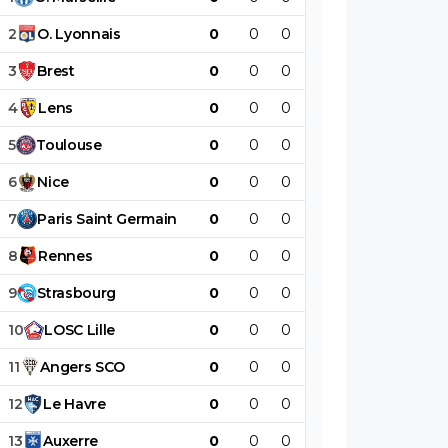
2
O
.
Lyonnais
0
0
0
0
0
0
3
Brest
0
0
0
0
0
0
4
Lens
0
0
0
0
0
0
5
Toulouse
0
0
0
0
0
0
6
Nice
0
0
0
0
0
0
7
Paris
Saint
Germain
0
0
0
0
0
0
8
Rennes
0
0
0
0
0
0
9
Strasbourg
0
0
0
0
0
0
10
LOSC
Lille
0
0
0
0
0
0
11
Angers
SCO
0
0
0
0
0
0
12
Le
Havre
0
0
0
0
0
0
13
Auxerre
0
0
0
0
0
0