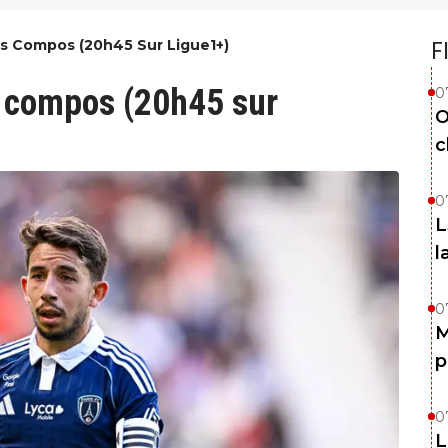
Les Compos (20h45 Sur Ligue1+)
F
es compos (20h45 sur
0
O
c
0
L
l
0
M
p
0
L