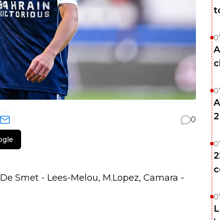
t
0
A
c
0
A
2
0
ogle
0
2
c
 De Smet - Lees-Melou, M.Lopez, Camara -
0
L