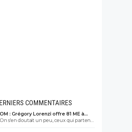
ERNIERS COMMENTAIRES
OM : Grégory Lorenzi offre 81 ME à
Frank McCourt
On s'en doutait un peu, ceux qui partent
ne sont pas nécessairement ceux qu'on