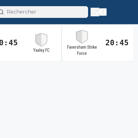
0:45
20:45
Faversham Strike
Yaxley FC
Force