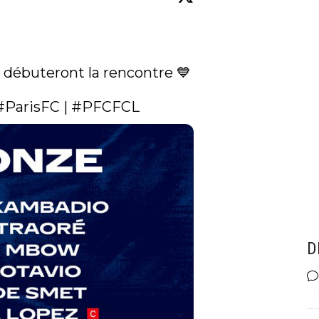
i débuteront la rencontre 💙

#ParisFC
 | 
#PFCFCL
D