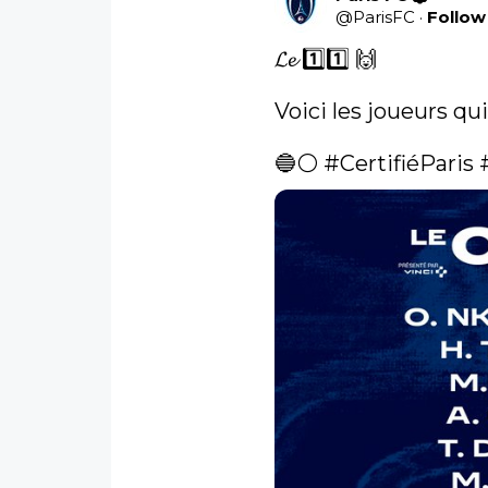
@
ParisFC
·
Follow
𝓛𝓮 1️⃣1️⃣ 🙌

Voici les joueurs qu
🔵⚪️ 
#CertifiéParis