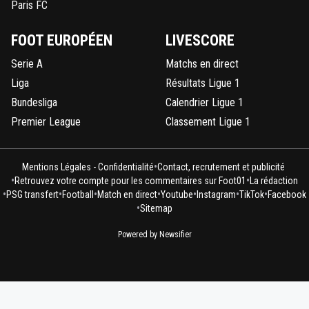
Paris FC
SidneyBallondOr
12 mai 2026 à 22:12
+
707
j'ai lu 9 titularisations...
FOOT EUROPÉEN
LIVESCORE
même pas un match sur 3, c'es moyen.
mais c'est sûrement un des plus grands talents,
Serie A
Matchs en direct
n'est le plus grand, je ne remets pas ça en ques
Liga
Résultats Ligue 1
0
+
Répondre
Bundesliga
Calendrier Ligue 1
Premier League
Classement Ligue 1
Vaderetro
11 mai 2026 à 23:14
+
498
😂 Oh ! Quelle surprise😂
•
Mentions Légales - Confidentialité
Contact, recrutement et publicité
0
+
Répondre
•
•
Retrouvez votre compte pour les commentaires sur Foot01
La rédaction
•
•
•
•
•
•
•
PSG transfert
Football
Match en direct
Youtube
Instagram
TikTok
Facebook
saammm
11 mai 2026 à 23:05
+
544
•
Sitemap
Bien joué..
Powered by Newsifier
Thauvin aussi pourquoi pas tempis
0
+
Répondre
reds13
11 mai 2026 à 23:03
+
1098