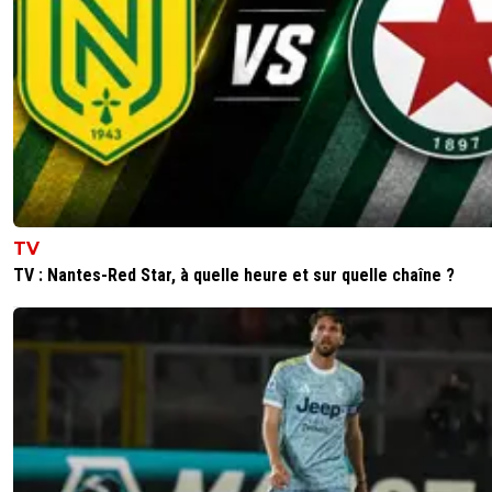
Titre honorifique que les autres joueurs attribuent ?
Dommage pour Vitinha ...
0
+
Répondre
olivier-atton
12 mai 2026 à 7:41
+
2443
Pas logique, sur cette saison il n'est pas le meilleur de L1. 
est très fort, mais sur l'ensemble de la saison il a trop pe
pour mériter ce titre je trouve.
TV
2
+
Répondre
TV : Nantes-Red Star, à quelle heure et sur quelle chaîne ?
l-mir-abelle
12 mai 2026 à 5:31
+
155
En même temps que tu vois le niveau de jeu de la L1 
en fauteuil roulant Dembélé serait élu meilleur joueur 😂
0
+
Répondre
dijaya
12 mai 2026 à 8:13
+
2161
pour rappel. le PSG detient autant de budget que 