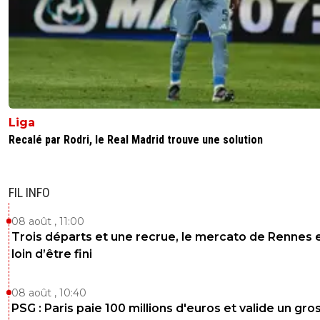
dernieres equipes.... donc un peu d humilité
0
+
Répondre
l-mir-abelle
13 mai 2026 à 4:45
+
155
Oui mais au moins ils sont à leur place. Que dir
l'Olympitre de Marbella 🤡🐐😂
0
+
Répondre
Liga
Recalé par Rodri, le Real Madrid trouve une solution
saammm
12 mai 2026 à 00:00
+
544
Dembelé 9 fois titulaire en ligue 1...
Ok ça marche
FIL INFO
👊⚽
08 août , 11:00
2
+
Répondre
Trois départs et une recrue, le mercato de Rennes 
loin d’être fini
reds13
11 mai 2026 à 23:57
+
1098
A titre comparatif greewood a de meilleur stats que ribe
08 août , 10:40
quand il étais à Marseille
PSG : Paris paie 100 millions d'euros et valide un gro