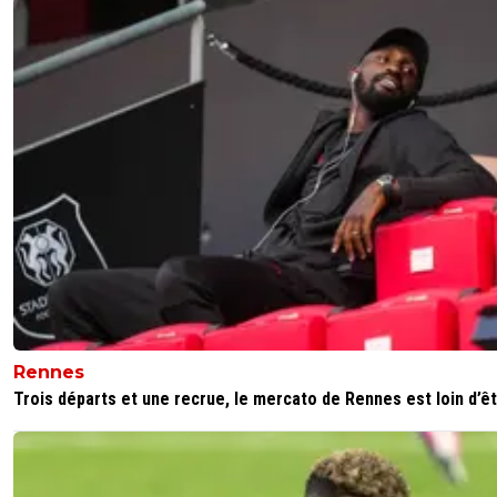
Khvicha Kvaratskhelia l'aurait mérité.
Et pourtant... je n'aime pas le PSG !
0
+
Répondre
reds13
12 mai 2026 à 9:36
+
1098
Dembelé ne mérite pas se titre, y avait d autre joueur m
plus que lui comme thauvin, greewood, tollisso
1
+
Répondre
parissaintgermain
12 mai 2026 à 11:04
+
1129
Guignol thauvin ,Tolisso, Greenwood et puis quoi 
Rennes
0
+
Répondre
Trois départs et une recrue, le mercato de Rennes est loin d’êtr
vieuxgone
12 mai 2026 à 20:52
+
444
Endrick, moreira, greif, AMN, yaremchuck et k
aussi !