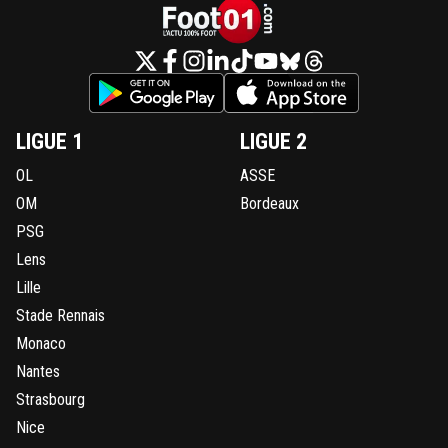
Javierito
11 mai 2026 à 23:41
+
451
C'est le cas.
0
+
Répondre
SidneyBallondOr
11 mai 2026 à 23:45
+
707
LIGUE 1
LIGUE 2
il ne démarre que 10 matchs de ligue 1.
OL
ASSE
tu es sûr?
OM
Bordeaux
0
+
Répondre
PSG
Javierito
11 mai 2026 à 23:55
+
451
Lens
Justement, c'est 10 matchs ^^ (oui c'est peu)
Lille
Stade Rennais
1
+
Répondre
Monaco
dom
12 mai 2026 à 20:45
+
563
Nantes
Il rentre 11 fois. Et pas pour 5mn....
Strasbourg
1
+
Répondre
Nice