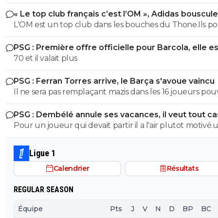
Ou Thauvin aussi
« Le top club français c’est l’OM », Adidas bouscule
0
+
Répondre
PSG
L'OM est un top club dans les bouches du Thone.Ils po
gagner la coupe departementale en 2026
flaco75-reviens-l-o
12 mai 2026 à 6:19
+
787
PSG : Première offre officielle pour Barcola, elle e
Bah, faut croire que non… 🤪🇧🇷🇵🇹🇫🇷🇺🇦
choquante
70 et il valait plus
1
+
Répondre
PSG : Ferran Torres arrive, le Barça s'avoue vaincu
dijaya
Il ne sera pas remplaçant mazis dans les 16 joueurs po
12 mai 2026 à 8:15
+
2161
demarrer un match en fonction de la tactique de L.E
et pourtant c Dembele. comment tu l explique
PSG : Dembélé annule ses vacances, il veut tout c
peu comme Hollande president, mais qd t
Pour un joueur qui devait partir il a l'air plutot motivé.
interrogeais les gens, personne n avait voté pour
fois de plus on a pu lire un tas de conneries
0
+
Répondre
Ligue 1
dom
12 mai 2026 à 8:01
+
563
Calendrier
Résultats
Mais bien sûr, ils vont tous recevoir un maillot
dédicacé....C'est pour ça qu'ils l'ont élu ! Donc mê
REGULAR SEASON
pour le vote de ses pairs, tu chiales....terrible
Équipe
Pts
J
V
N
D
BP
BC
2
+
Répondre