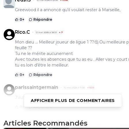
12 mai 2026 à 23:26
+
1098
Greewood il a annoncé qu'il voulait rester à Marseille,
0
+
Répondre
Rico.C
12 mai 2026 à 18:10
+
7
Mon dieu ... Meilleur joueur de ligue 1 ??🤔 Ou meilleure 
feuille ??
Tu ne le mérite aucunement
Avec toutes les absences que tu as eu . Aller vas y court
tu es loin d'être le meilleur.
0
+
Répondre
parissaintgermain
12 mai 2026 à 11:06
+
1129
J'aurai plutot vu Vithina ou Kvara
AFFICHER PLUS DE COMMENTAIRES
0
+
Répondre
sergio33
12 mai 2026 à 20:36
+
1605
Articles Recommandés