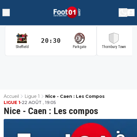
20:30
2
Sheffield
Parkgate
Thornbury Town
Accueil
Ligue 1
Nice - Caen : Les Compos
LIGUE 1
•
22 AOÛT , 19:05
Nice - Caen : Les compos