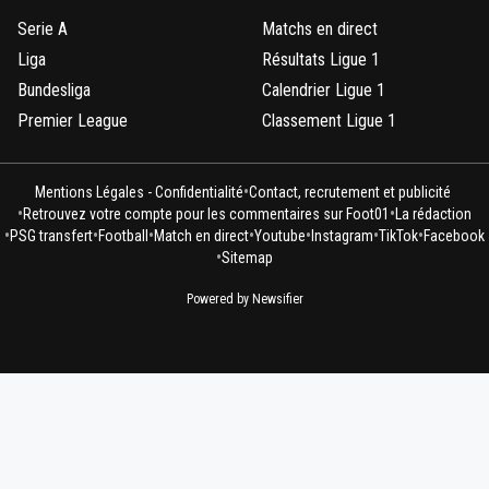
Serie A
Matchs en direct
Liga
Résultats Ligue 1
Bundesliga
Calendrier Ligue 1
Premier League
Classement Ligue 1
•
Mentions Légales - Confidentialité
Contact, recrutement et publicité
•
•
Retrouvez votre compte pour les commentaires sur Foot01
La rédaction
•
•
•
•
•
•
•
PSG transfert
Football
Match en direct
Youtube
Instagram
TikTok
Facebook
•
Sitemap
Powered by Newsifier