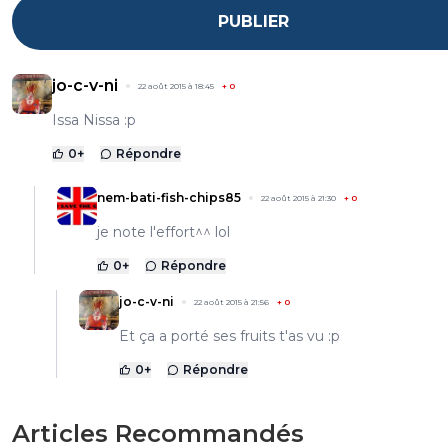
PUBLIER
jo-c-v-ni
22 août 2015 à 18:45
+
0
Issa Nissa :p
0
+
Répondre
nem-bati-fish-chips85
22 août 2015 à 21:30
+
0
je note l'effort^^ lol
0
+
Répondre
jo-c-v-ni
22 août 2015 à 21:56
+
0
Et ça a porté ses fruits t'as vu :p
0
+
Répondre
Articles Recommandés