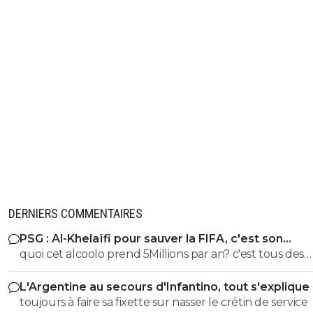
DERNIERS COMMENTAIRES
PSG : Al-Khelaïfi pour sauver la FIFA, c'est son
cauchemar
quoi cet alcoolo prend 5Millions par an? c'est tous des
escrocs dans ce milieu.... et le mec ose parler après
L'Argentine au secours d'Infantino, tout s'explique
toujours à faire sa fixette sur nasser le crétin de service