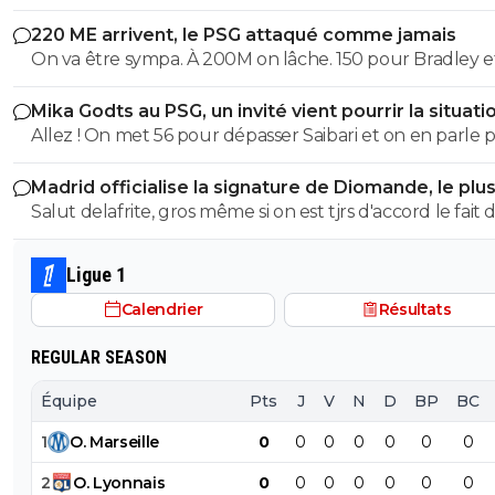
220 ME arrivent, le PSG attaqué comme jamais
On va être sympa. À 200M on lâche. 150 pour Bradley e
pour Mbaye, prix d'ami 😉
Mika Godts au PSG, un invité vient pourrir la situati
Allez ! On met 56 pour dépasser Saibari et on en parle p
On a besoin de joueurs pour la supercoupe et L.E veut
Madrid officialise la signature de Diomande, le plu
joueur. Une rallonge de 10 c'est pas la mort. Fut un temps on
transfert de son histoire
Salut delafrite, gros même si on est tjrs d'accord le fait 
balançait des 95M sur RKM... Sérieux je m'y ferais jamais à
relayer les données perso d'un gars ça reste moyen. À l
cette lanteur. Surpayer non mais faire les gratteurs, no
on se chambre, c'est bon enfant. J'ai rien spécialement
! 56 vu les dingueries du marché ça reste "correct" et ça
Ligue 1
contre verge33 disont même que c'est un peu comme
2,5x moins que Diomande 🤣
Calendrier
Résultats
pote que tu as qui supporte l'OM ou autre et qui détes
PSG avec qui tu aime te chambrer. Ça met du sel. De la
REGULAR SEASON
venir à communier les données perso c'est limite 🙏 Peace
mon grand et Verge va te faire encvler 🤣 en tout amica
Équipe
Pts
J
V
N
D
BP
BC
biensur 🤣
1
O
.
Marseille
0
0
0
0
0
0
0
2
O
.
Lyonnais
0
0
0
0
0
0
0