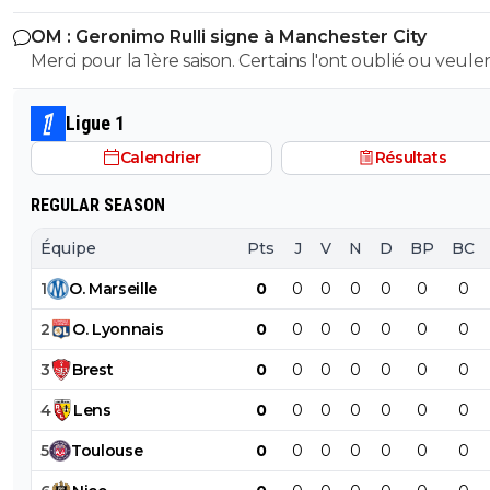
aurait du être auto suffisant en assurant au moins la L
OM : Geronimo Rulli signe à Manchester City
chaque saison , c ce qui aurait du être fait avec tout cet
Merci pour la 1ère saison. Certains l'ont oublié ou veulen
oseille mal géré par l’escroc espagnol .
minimiser, mais il n'a pas été élu 2ème (devant Greenw
olympien de l'année pour la saison 2024/2025 pour rien
Ligue 1
Calendrier
Résultats
REGULAR SEASON
Équipe
Pts
J
V
N
D
BP
BC
1
O
.
Marseille
0
0
0
0
0
0
0
2
O
.
Lyonnais
0
0
0
0
0
0
0
3
Brest
0
0
0
0
0
0
0
4
Lens
0
0
0
0
0
0
0
5
Toulouse
0
0
0
0
0
0
0