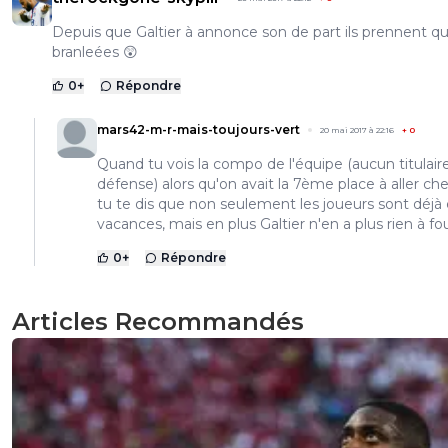
Depuis que Galtier à annonce son de part ils prennent q
branleées 😲
0
+
Répondre
mars42-m-r-mais-toujours-vert
20 mai 2017 à 22:16
+
0
Quand tu vois la compo de l'équipe (aucun titulair
défense) alors qu'on avait la 7ème place à aller che
tu te dis que non seulement les joueurs sont déjà
vacances, mais en plus Galtier n'en a plus rien à fou
0
+
Répondre
Articles Recommandés