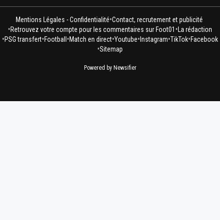
•
Mentions Légales - Confidentialité
Contact, recrutement et publicité
•
•
Retrouvez votre compte pour les commentaires sur Foot01
La rédaction
•
•
•
•
•
•
•
PSG transfert
Football
Match en direct
Youtube
Instagram
TikTok
Facebook
•
Sitemap
Powered by Newsifier