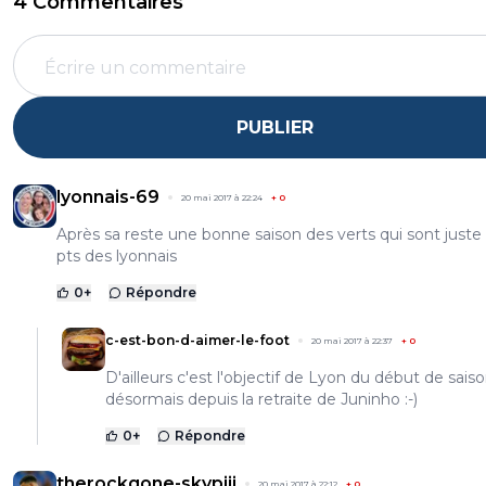
4 Commentaires
PUBLIER
lyonnais-69
20 mai 2017 à 22:24
+
0
Après sa reste une bonne saison des verts qui sont juste 
pts des lyonnais
0
+
Répondre
c-est-bon-d-aimer-le-foot
20 mai 2017 à 22:37
+
0
D'ailleurs c'est l'objectif de Lyon du début de sais
désormais depuis la retraite de Juninho :-)
0
+
Répondre
therockgone-skypiii
20 mai 2017 à 22:12
+
0