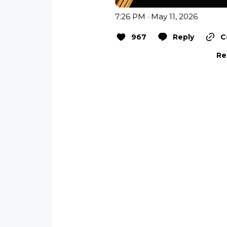
7:26 PM · May 11, 2026
967
Reply
C
Re