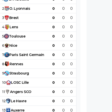
2
O
.
Lyonnais
0
0
0
0
0
0
3
Brest
0
0
0
0
0
0
4
Lens
0
0
0
0
0
0
5
Toulouse
0
0
0
0
0
0
6
Nice
0
0
0
0
0
0
7
Paris
Saint
Germain
0
0
0
0
0
0
8
Rennes
0
0
0
0
0
0
9
Strasbourg
0
0
0
0
0
0
10
LOSC
Lille
0
0
0
0
0
0
11
Angers
SCO
0
0
0
0
0
0
12
Le
Havre
0
0
0
0
0
0
13
Auxerre
0
0
0
0
0
0