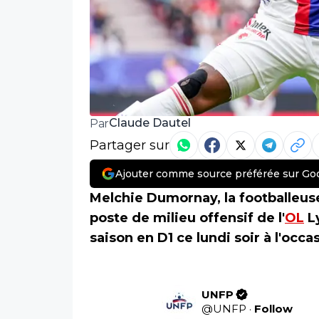
Claude Dautel
Par
Partager sur
Ajouter comme source préférée sur Go
Melchie Dumornay, la footballeuse
poste de milieu offensif de l'
OL
Ly
saison en D1 ce lundi soir à l'occ
UNFP
@
UNFP
·
Follow