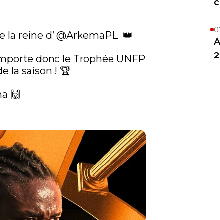
c
0
e la reine d’ 
@ArkemaPL
  👑 

A
2
emporte donc le Trophée UNFP 
 la saison ! 🏆

a 🙌
