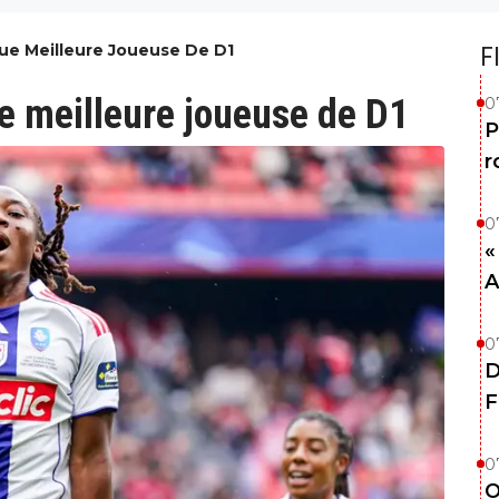
ue Meilleure Joueuse De D1
F
 meilleure joueuse de D1
0
P
r
0
«
A
0
D
F
0
O