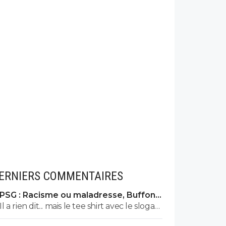
ERNIERS COMMENTAIRES
PSG : Racisme ou maladresse, Buffon
écarte Suzuki
Il a rien dit... mais le tee shirt avec le slogan
de nazi italien de 44 + du coup son