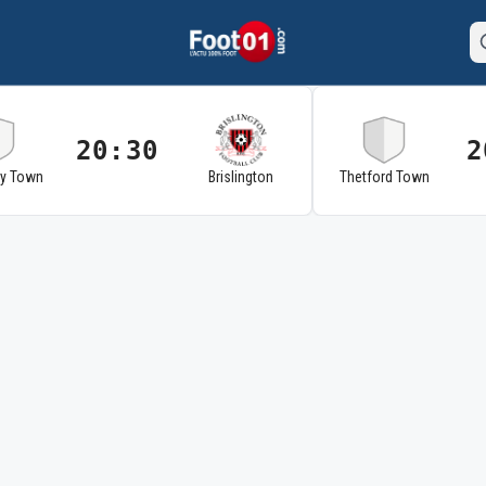
20:30
2
ry Town
Brislington
Thetford Town