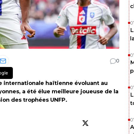
c
0
L
l
0
0
M
p
ogle
 internationale haïtienne évoluant au
0
onnes, a été élue meilleure joueuse de la
L
asion des trophées UNFP.
t
0
A