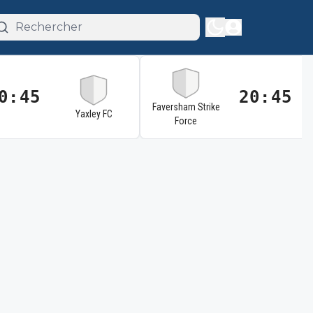
0:45
20:45
Faversham Strike
Yaxley FC
Force