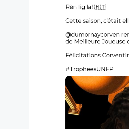
Rèn lig la! 🇭🇹

Cette saison, c’était ell
@dumornaycorven
 r
de Meilleure Joueuse de
Félicitations Corventin
#TropheesUNFP