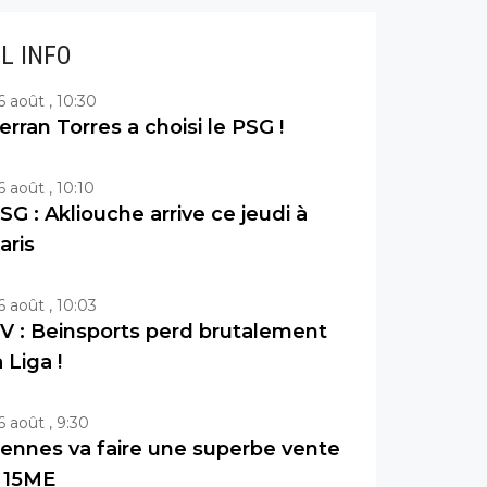
IL INFO
6 août , 10:30
erran Torres a choisi le PSG !
6 août , 10:10
SG : Akliouche arrive ce jeudi à
aris
6 août , 10:03
V : Beinsports perd brutalement
a Liga !
6 août , 9:30
ennes va faire une superbe vente
 15ME