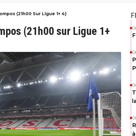
 Compos (21h00 Sur Ligue 1+ 4)
F
compos (21h00 sur Ligue 1+
0
F
0
P
P
0
T
l
0
R
à