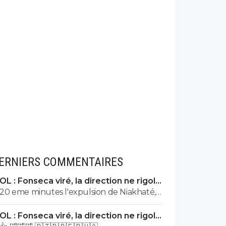
ERNIERS COMMENTAIRES
OL : Fonseca viré, la direction ne rigole
plus
20 eme minutes l'expulsion de Niakhaté,
ne fais pas le marseillais sweet, et sur le
OL : Fonseca viré, la direction ne rigole
match aller c'est Vigo qui subit une
plus