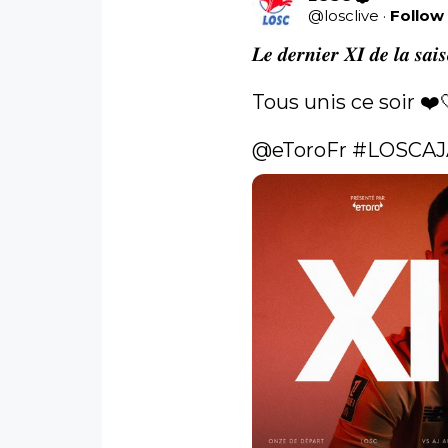
@
losclive
·
Follow
𝑳𝒆 𝒅𝒆𝒓𝒏𝒊𝒆𝒓 𝑿𝑰 𝒅𝒆 𝒍𝒂 𝒔𝒂𝒊
Tous unis ce soir ❤️
@eToroFr
#LOSCAJ