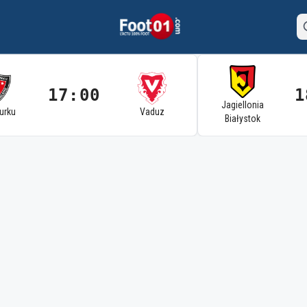
17:00
1
Jagiellonia
Turku
Vaduz
Białystok