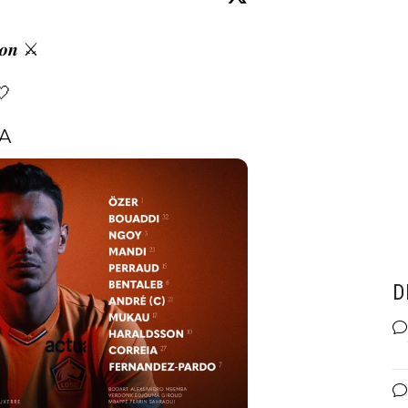
𝒔𝒐𝒏 ⚔️



A
D