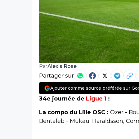
Alexis Rose
Par
Partager sur
Ajouter comme source préférée sur Go
34e journée de
Ligue 1
:
La compo du Lille OSC :
Özer - Bou
Bentaleb - Mukau, Haraldsson, Corr