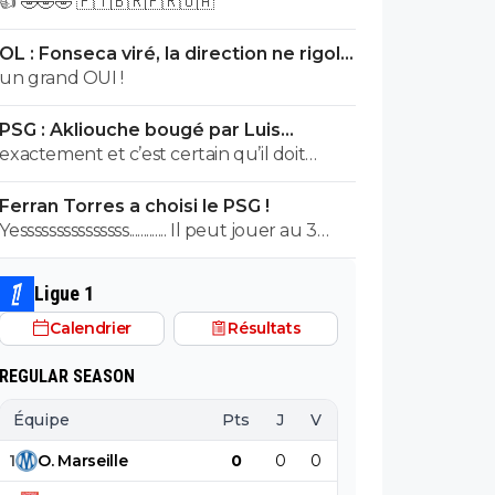
👍 🤣🤣🤣 🇵🇹🇧🇷🇫🇷🇺🇦
expulsion à la 55eme minutes...Mais ca
c'est bizarre t'en parles pas hein monsieur
OL : Fonseca viré, la direction ne rigole
mauvaise foi??
plus
un grand OUI !
PSG : Akliouche bougé par Luis
Enrique, premier avertissement
exactement et c’est certain qu’il doit
bosser s’il veut y arriver… 😏🇵🇹🇧🇷🇫🇷
Ferran Torres a choisi le PSG !
🇺🇦
Yesssssssssssssss............. Il peut jouer au 3
postes de devant et il est vraiment très
bon ....
Ligue 1
Calendrier
Résultats
REGULAR SEASON
Équipe
Pts
J
V
N
D
BP
B
1
O
.
Marseille
0
0
0
0
0
0