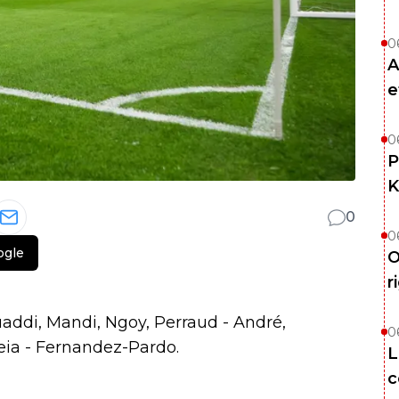
0
A
e
0
P
K
0
0
ogle
O
r
addi, Mandi, Ngoy, Perraud - André,
0
eia - Fernandez-Pardo.
L
c