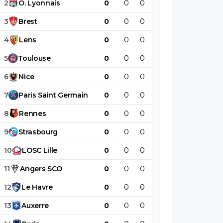
2
O
.
Lyonnais
0
0
0
0
0
0
3
Brest
0
0
0
0
0
0
4
Lens
0
0
0
0
0
0
5
Toulouse
0
0
0
0
0
0
6
Nice
0
0
0
0
0
0
7
Paris
Saint
Germain
0
0
0
0
0
0
8
Rennes
0
0
0
0
0
0
9
Strasbourg
0
0
0
0
0
0
10
LOSC
Lille
0
0
0
0
0
0
11
Angers
SCO
0
0
0
0
0
0
12
Le
Havre
0
0
0
0
0
0
13
Auxerre
0
0
0
0
0
0