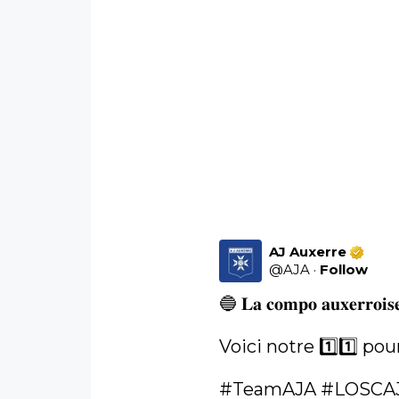
AJ Auxerre
@
AJA
·
Follow
🔵 𝐋𝐚 𝐜𝐨𝐦𝐩𝐨 𝐚𝐮𝐱𝐞𝐫𝐫𝐨𝐢𝐬
Voici notre 1️⃣1️⃣ po
#TeamAJA
#LOSCA