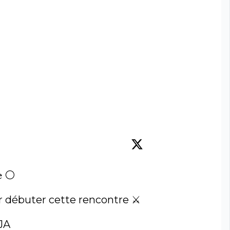
𝐞 ⚪️

ur débuter cette rencontre ⚔️ 

JA