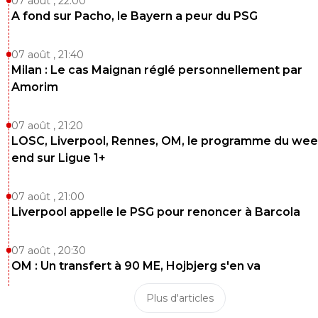
07 août , 22:00
Impossible normalement...
A fond sur Pacho, le Bayern a peur du PSG
0
+
Répondre
juni-is-back
20 octobre 2024 à 15:51
+
1
07 août , 21:40
Milan : Le cas Maignan réglé personnellement par
Le dégagement de Perri, c'est quelque chose :p
Amorim
0
+
Répondre
07 août , 21:20
dataplayer
20 octobre 2024 à 15:50
+
0
LOSC, Liverpool, Rennes, OM, le programme du wee
La remise de mikau incroyable
end sur Ligue 1+
0
+
Répondre
07 août , 21:00
juni-is-back
Liverpool appelle le PSG pour renoncer à Barcola
20 octobre 2024 à 15:50
+
1
Bien joué Benrahma !
07 août , 20:30
0
+
Répondre
OM : Un transfert à 90 ME, Hojbjerg s'en va
69usa
20 octobre 2024 à 15:50
+
4
Plus d'articles
GOOOAAAL