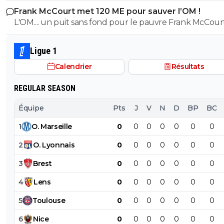
La spécial de Nuamah de rentrer pour frapper mais sa
Frank McCourt met 120 ME pour sauver l’OM !
et bon vent a lui pour le reste de sa carrière ...
technique de frappe de defenseur central pour enrouler e
L'OM.... un puit sans fond pour le pauvre Frank McCourt
trop bizarre on voit bien qu'il a un gros problème dans sa
technique de frappe d'où le fait qu'il marque peu...
Ligue 1
0
+
Répondre
Calendrier
Résultats
jc-ol
20 octobre 2024 à 15:43
+
1
REGULAR SEASON
Oui, c'est sur que c'est compliqué de marquer ave
genre de frappe. Il va falloir bosser dur.
Équipe
Pts
J
V
N
D
BP
BC
0
+
Répondre
1
O
.
Marseille
0
0
0
0
0
0
0
dataplayer
20 octobre 2024 à 15:45
+
0
2
O
.
Lyonnais
0
0
0
0
0
0
0
Je ne suis pas certain que le staff ait identifié c
3
Brest
0
0
0
0
0
0
0
problème car depuis qu'il est à l'OL il frappe tou
temps comme ca
4
Lens
0
0
0
0
0
0
0
0
+
Répondre
5
Toulouse
0
0
0
0
0
0
0
nikusiu
20 octobre 2024 à 15:41
+
59
6
Nice
0
0
0
0
0
0
0