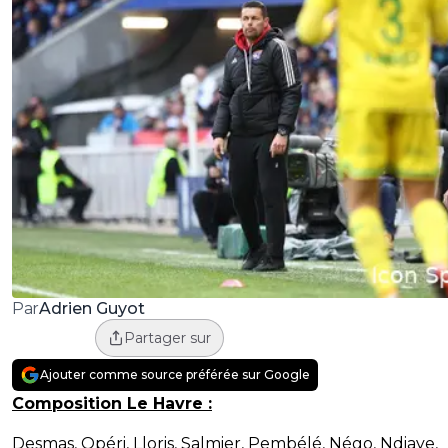
Adrien Guyot
Par
Partager sur
Ajouter comme source préférée sur Google
Composition Le Havre :
Desmas, Opéri, Lloris, Salmier, Pembélé, Négo, Ndiaye,