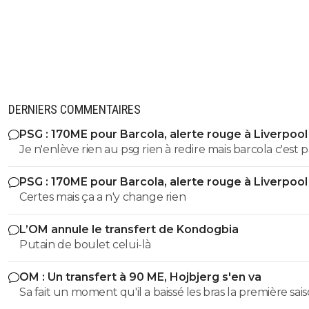
Benrhama manque de calcium la :D
0
+
Répondre
juni-is-back
20 octobre 2024 à 15:46
+
1
Dommage ...
DERNIERS COMMENTAIRES
0
+
Répondre
PSG : 170ME pour Barcola, alerte rouge à Liverpool
dataplayer
20 octobre 2024 à 15:43
+
0
Je n'enlève rien au psg rien à redire mais barcola c'est p
Pour moi Nuamah il a plus le profil d'un latéral que d'ailier
plus de 80-100 hors bonus faut arrêter c'est pas kvara
PSG : 170ME pour Barcola, alerte rouge à Liverpool
Mbappé Dembelé haaland
0
+
Répondre
Certes mais ça a n'y change rien
neo
20 octobre 2024 à 15:45
+
63
L’OM annule le transfert de Kondogbia
C'est clair qu'il brille plus en défense qu'en attaque .
Putain de boulet celui-là
0
+
Répondre
OM : Un transfert à 90 ME, Hojbjerg s'en va
Sa fait un moment qu'il a baissé les bras la première saiso
dataplayer
20 octobre 2024 à 15:41
+
0
etait top mais depuis quelques match etait en dessus. 