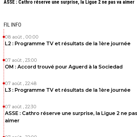
ASSE : Cathro réserve une surprise, la Ligue 2 ne pas va aimer
0
+
Répondre
alexx-auvergnat-lyonnais
20 octobre 2024 à 15:50
+
0
FIL INFO
Qu'on me parle plus de Lopes
08 août , 00:00
0
+
Répondre
L2 : Programme TV et résultats de la 1ère journée
neo
20 octobre 2024 à 15:54
+
63
07 août , 23:00
Il a dû s'étouffer devant son écran en voyant le
OM : Accord trouvé pour Aguerd à la Sociedad
dégagement de Perri. Il va demander une nouvel
interview à l'Equipe ...
07 août , 22:48
0
+
Répondre
L3 : Programme TV et résultats de la 1ère journée
alexx-auvergnat-lyonnais
20 octobre 2024 à 15:54
+
0
Après y'a un club à Décines, s'il veut jouer... :D
07 août , 22:30
ASSE : Cathro réserve une surprise, la Ligue 2 ne pa
0
+
Répondre
aimer
rwok-ol-5-24th-1997
20 octobre 2024 à 15:51
+
1