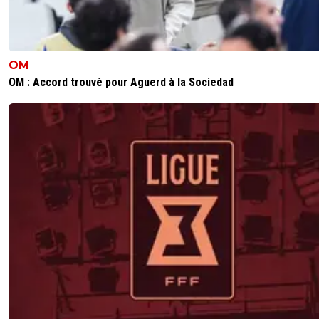
0
+
Répondre
sweet7812
20 octobre 2024 à 16:09
+
1168
Ah non .... c'est le manque d'efficacité de nos
OM
attaquants. A la mi-temps, on doit etre à 4/1 à l
OM : Accord trouvé pour Aguerd à la Sociedad
limite. Et peut etre en 2d période changer de
tactique mais bon.... les occaz étaient la.
0
+
Répondre
api-dombiste
20 octobre 2024 à 15:54
+
81
Cette année on arrive à se rassurer contre les
clubs « réputés plus faibles »
0
+
Répondre
alive
20 octobre 2024 à 15:53
+
9
Au moins ça nous montre que ce match n’était q
accident
0
+
Répondre