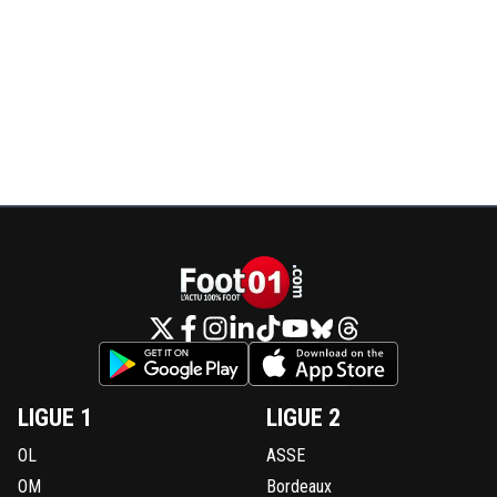
Très importante cette action. 👌
0
+
Répondre
fanch-ol
20 octobre 2024 à 15:40
+
5
Oui pas mal aujourd'hui
0
+
Répondre
reds13
20 octobre 2024 à 15:37
+
1098
cette année Lyon est forte
0
+
Répondre
fanch-ol
20 octobre 2024 à 15:39
+
5
J avoue on est pour le moment à 5 matches 5 vict
LIGUE 1
LIGUE 2
0
+
Répondre
OL
ASSE
fanch-ol
20 octobre 2024 à 15:37
+
5
OM
Bordeaux