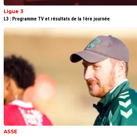
juni-is-back
20 octobre 2024 à 15:55
+
1
Ligue 3
Un accident ? Pas que .. manque de courage 
L3 : Programme TV et résultats de la 1ère journée
sur le coup qui aurait du mettre un offensif de pl
0
+
Répondre
thanos
20 octobre 2024 à 15:51
+
0
Quel dégagement de Perri .👍
0
+
Répondre
api-dombiste
20 octobre 2024 à 15:51
+
81
Et dire que quelques uns ne voient toujours pas de diffé
entre Perri et Lopes 😀
0
+
Répondre
69usa
20 octobre 2024 à 15:50
+
4
Belle action Perri Georges et Benny
ASSE