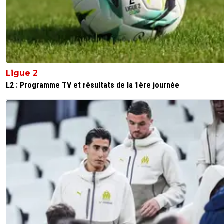
fader08
20 octobre 2024 à 16:01
+
0
pourquoi pas ?
0
+
Répondre
juni-is-back
20 octobre 2024 à 15:52
+
1
Ligue 2
L2 : Programme TV et résultats de la 1ère journée
Quand on y repense, ca fait suer ce manque de réalisme
contre l'OM :( :(
0
+
Répondre
fader08
20 octobre 2024 à 16:01
+
0
Oui et non, on aurait pu être plus réaliste mais Sag
abandonner le match dès la mi temps
0
+
Répondre
alex-lisandrokill
20 octobre 2024 à 16:00
+
11
Ce match là, c'est Pierre Sage qui le perd