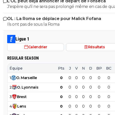
L’OL peut déjà annoncer le départ de Fonseca
performance n'aurait jamais reconduit cette brêle qui 
J'espère qu'il ne sera pas prolongé même en cas de qualif en
beaucoup de chances d'avoir souvent des bons effectif
C1 cet été.
performent comme ils peuvent et qui lui permettent 
OL : La Roma se déplace pour Malick Fofana
cacher une grande partie de sa médiocrité.
Ils ont pas de sous la Roma
Ligue 1
Calendrier
Résultats
REGULAR SEASON
Équipe
Pts
J
V
N
D
BP
BC
1
O
.
Marseille
0
0
0
0
0
0
0
2
O
.
Lyonnais
0
0
0
0
0
0
0
3
Brest
0
0
0
0
0
0
0
4
Lens
0
0
0
0
0
0
0