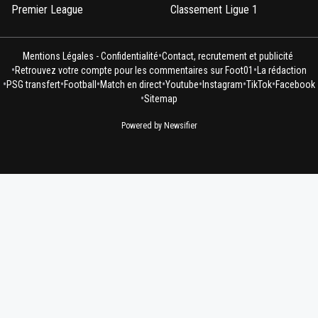
Premier League
Classement Ligue 1
•
Mentions Légales - Confidentialité
Contact, recrutement et publicité
•
•
Retrouvez votre compte pour les commentaires sur Foot01
La rédaction
•
•
•
•
•
•
•
PSG transfert
Football
Match en direct
Youtube
Instagram
TikTok
Facebook
•
Sitemap
Powered by Newsifier