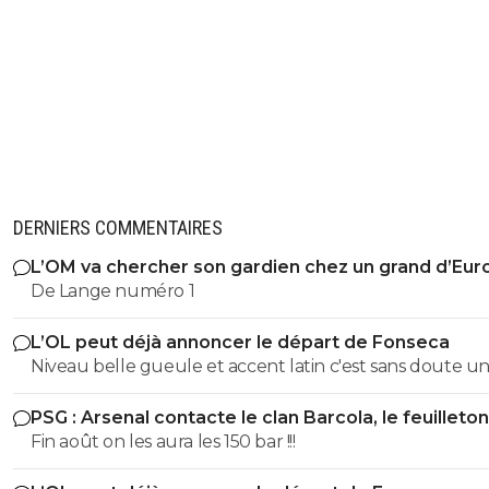
DERNIERS COMMENTAIRES
L’OM va chercher son gardien chez un grand d’Eur
De Lange numéro 1
L’OL peut déjà annoncer le départ de Fonseca
Niveau belle gueule et accent latin c'est sans doute u
meilleurs mais niveau entraîneur si on observe à la lou
PSG : Arsenal contacte le clan Barcola, le feuilleton
coaching et tous ses choix médiocres à différents nivea
relancé
Fin août on les aura les 150 bar !!!
farfelu sans froc est un des pires de l'histoire de l'OL. U
direction qui fonctionne moins à la sympathie et plus à 