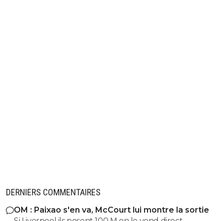
DERNIERS COMMENTAIRES
OM : Paixao s'en va, McCourt lui montre la sortie
Si Liverpool ils posent 100 M on le vend direct