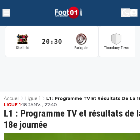
20:30
2
Sheffield
Parkgate
Thornbury Town
Accueil
Ligue 1
L1 : Programme TV Et Résultats De La 1
LIGUE 1
•
18 JANV. , 22:40
Journée
L1 : Programme TV et résultats de l
18e journée