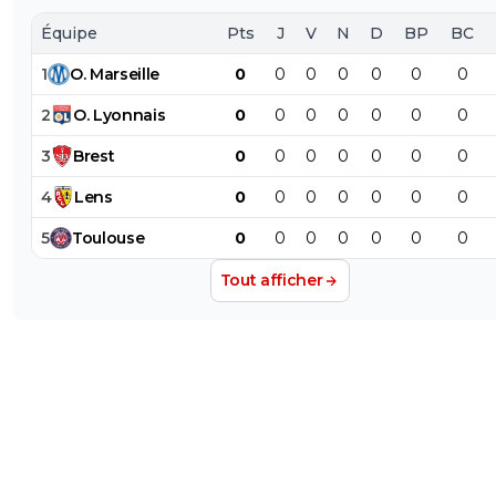
Équipe
Pts
J
V
N
D
BP
BC
1
O
.
Marseille
0
0
0
0
0
0
0
2
O
.
Lyonnais
0
0
0
0
0
0
0
3
Brest
0
0
0
0
0
0
0
4
Lens
0
0
0
0
0
0
0
5
Toulouse
0
0
0
0
0
0
0
Tout afficher