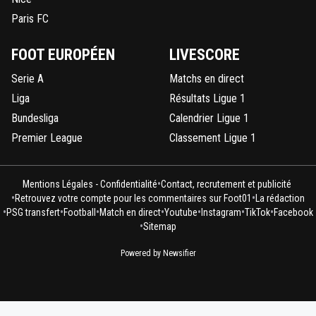
Paris FC
FOOT EUROPÉEN
LIVESCORE
Serie A
Matchs en direct
Liga
Résultats Ligue 1
Bundesliga
Calendrier Ligue 1
Premier League
Classement Ligue 1
•
Mentions Légales - Confidentialité
Contact, recrutement et publicité
•
•
Retrouvez votre compte pour les commentaires sur Foot01
La rédaction
•
•
•
•
•
•
•
PSG transfert
Football
Match en direct
Youtube
Instagram
TikTok
Facebook
•
Sitemap
Powered by Newsifier