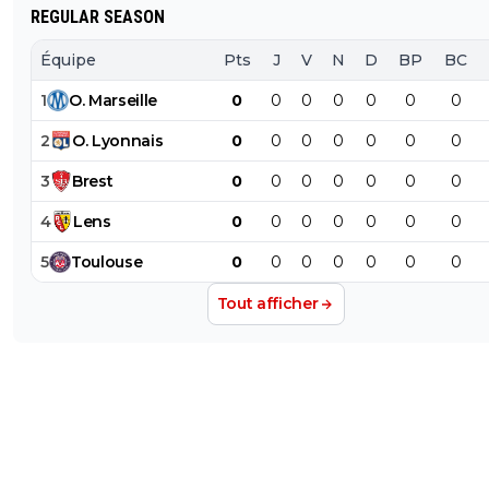
REGULAR SEASON
Équipe
Pts
J
V
N
D
BP
BC
1
O
.
Marseille
0
0
0
0
0
0
0
2
O
.
Lyonnais
0
0
0
0
0
0
0
3
Brest
0
0
0
0
0
0
0
4
Lens
0
0
0
0
0
0
0
5
Toulouse
0
0
0
0
0
0
0
Tout afficher