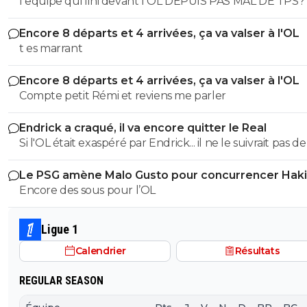
l equipe qui fini devant l OL DEPUIS PAS MAL DE TPS? lol. t
es tro malin toi
Encore 8 départs et 4 arrivées, ça va valser à l'OL
t es marrant
Encore 8 départs et 4 arrivées, ça va valser à l'OL
Compte petit Rémi et reviens me parler
Endrick a craqué, il va encore quitter le Real
Si l'OL était exaspéré par Endrick... il ne le suivrait pas de
près. Bref... Quand l'équipe sera complète... ce sera beaucoup
Le PSG amène Malo Gusto pour concurrencer Hak
mieux.
Encore des sous pour l’OL
Ligue 1
Calendrier
Résultats
REGULAR SEASON