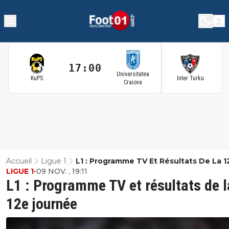
17:00
1
Universitatea
KuPS
Inter Turku
Craiova
Accueil
Ligue 1
L1 : Programme TV Et Résultats De La 1
LIGUE 1
•
09 NOV. , 19:11
Journée
L1 : Programme TV et résultats de l
12e journée