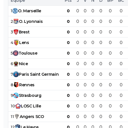
Équipe
Pts
J
V
N
D
BP
BC
1
O
.
Marseille
0
0
0
0
0
0
0
2
O
.
Lyonnais
0
0
0
0
0
0
0
3
Brest
0
0
0
0
0
0
0
4
Lens
0
0
0
0
0
0
0
5
Toulouse
0
0
0
0
0
0
0
6
Nice
0
0
0
0
0
0
0
7
Paris
Saint
Germain
0
0
0
0
0
0
0
8
Rennes
0
0
0
0
0
0
0
9
Strasbourg
0
0
0
0
0
0
0
10
LOSC
Lille
0
0
0
0
0
0
0
11
Angers
SCO
0
0
0
0
0
0
0
12
Le
Havre
0
0
0
0
0
0
0