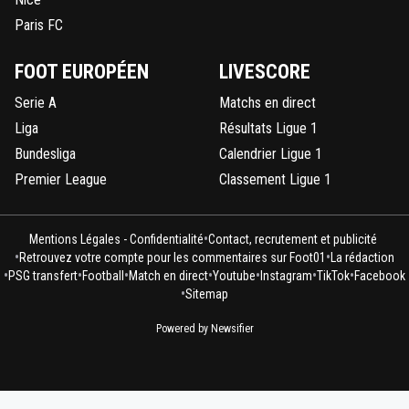
Paris FC
FOOT EUROPÉEN
LIVESCORE
Serie A
Matchs en direct
Liga
Résultats Ligue 1
Bundesliga
Calendrier Ligue 1
Premier League
Classement Ligue 1
•
Mentions Légales - Confidentialité
Contact, recrutement et publicité
•
•
Retrouvez votre compte pour les commentaires sur Foot01
La rédaction
•
•
•
•
•
•
•
PSG transfert
Football
Match en direct
Youtube
Instagram
TikTok
Facebook
•
Sitemap
Powered by Newsifier