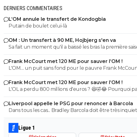
DERNIERS COMMENTAIRES
L’OM annule le transfert de Kondogbia
Putain de boulet celui-là
OM : Un transfert à 90 ME, Hojbjerg s'en va
Sa fait un moment qu'il a baissé les bras la première saiso
etait top mais depuis quelques match etait en dessus. 
Frank McCourt met 120 ME pour sauver l’OM !
et bon vent a lui pour le reste de sa carrière ...
L'OM.... un puit sans fond pour le pauvre Frank McCourt
Frank McCourt met 120 ME pour sauver l’OM !
L'OL a perdu 800 millions d'euros ? 😆🤣😂 Pourquoi pas un
milliard tant que tu y es ! ^^
Liverpool appelle le PSG pour renoncer à Barcola
Dans tous les cas... Bradley Barcola doit être très inquiet. C
qui est vraiment compréhensible lorsque l'on sait co
le PSG a traiter Kylian Mbappé lorsqu'il avait voulu quit
Ligue 1
PSG.