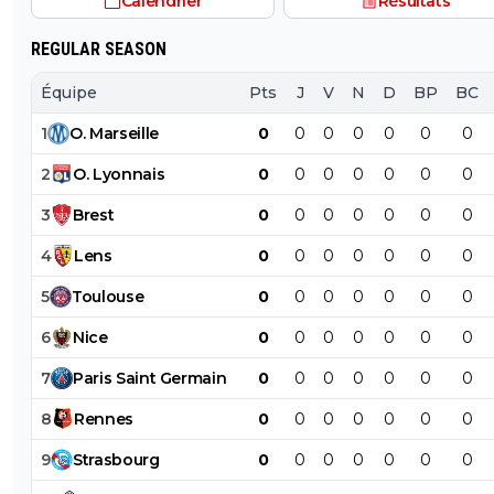
Calendrier
Résultats
REGULAR SEASON
Équipe
Pts
J
V
N
D
BP
BC
1
O
.
Marseille
0
0
0
0
0
0
0
2
O
.
Lyonnais
0
0
0
0
0
0
0
3
Brest
0
0
0
0
0
0
0
4
Lens
0
0
0
0
0
0
0
5
Toulouse
0
0
0
0
0
0
0
6
Nice
0
0
0
0
0
0
0
7
Paris
Saint
Germain
0
0
0
0
0
0
0
8
Rennes
0
0
0
0
0
0
0
9
Strasbourg
0
0
0
0
0
0
0