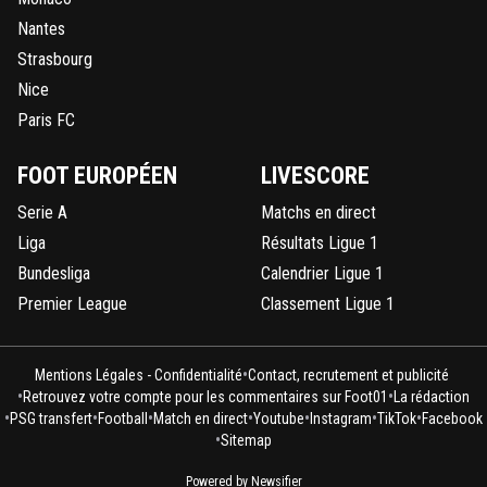
Nantes
Strasbourg
Nice
Paris FC
FOOT EUROPÉEN
LIVESCORE
Serie A
Matchs en direct
Liga
Résultats Ligue 1
Bundesliga
Calendrier Ligue 1
Premier League
Classement Ligue 1
•
Mentions Légales - Confidentialité
Contact, recrutement et publicité
•
•
Retrouvez votre compte pour les commentaires sur Foot01
La rédaction
•
•
•
•
•
•
•
PSG transfert
Football
Match en direct
Youtube
Instagram
TikTok
Facebook
•
Sitemap
Powered by Newsifier