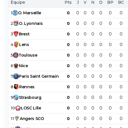
Équipe
Pts
J
V
N
D
BP
BC
1
O
.
Marseille
0
0
0
0
0
0
0
2
O
.
Lyonnais
0
0
0
0
0
0
0
3
Brest
0
0
0
0
0
0
0
4
Lens
0
0
0
0
0
0
0
5
Toulouse
0
0
0
0
0
0
0
6
Nice
0
0
0
0
0
0
0
7
Paris
Saint
Germain
0
0
0
0
0
0
0
8
Rennes
0
0
0
0
0
0
0
9
Strasbourg
0
0
0
0
0
0
0
10
LOSC
Lille
0
0
0
0
0
0
0
11
Angers
SCO
0
0
0
0
0
0
0