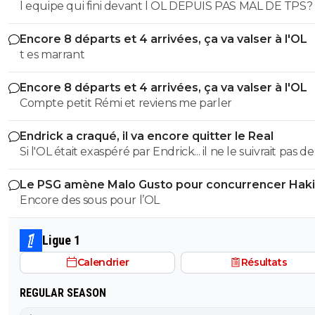
l equipe qui fini devant l OL DEPUIS PAS MAL DE TPS? lol. t
es tro malin toi
Encore 8 départs et 4 arrivées, ça va valser à l'OL
t es marrant
Encore 8 départs et 4 arrivées, ça va valser à l'OL
Compte petit Rémi et reviens me parler
Endrick a craqué, il va encore quitter le Real
Si l'OL était exaspéré par Endrick... il ne le suivrait pas de
près. Bref... Quand l'équipe sera complète... ce sera beaucoup
Le PSG amène Malo Gusto pour concurrencer Hak
mieux.
Encore des sous pour l’OL
Ligue 1
Calendrier
Résultats
REGULAR SEASON