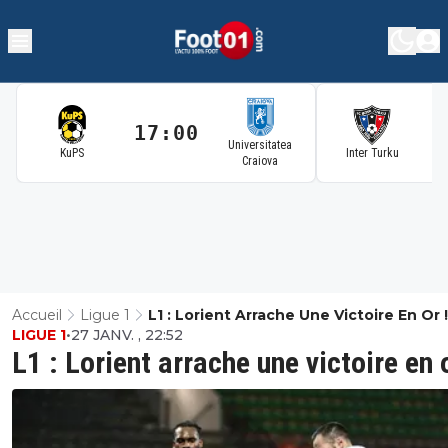
17:00
1
Universitatea
KuPS
Inter Turku
Craiova
Accueil
Ligue 1
L1 : Lorient Arrache Une Victoire En Or !
LIGUE 1
•
27 JANV. , 22:52
L1 : Lorient arrache une victoire en o