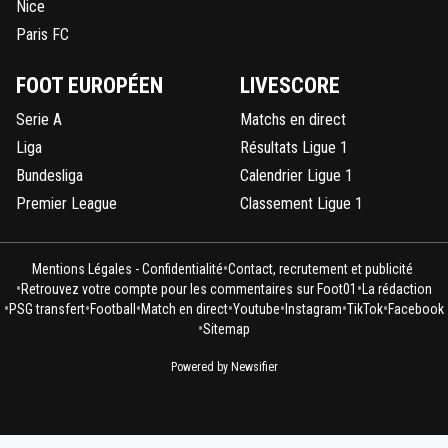
Nice
Paris FC
FOOT EUROPÉEN
LIVESCORE
Serie A
Matchs en direct
Liga
Résultats Ligue 1
Bundesliga
Calendrier Ligue 1
Premier League
Classement Ligue 1
•
Mentions Légales - Confidentialité
Contact, recrutement et publicité
•
•
Retrouvez votre compte pour les commentaires sur Foot01
La rédaction
•
•
•
•
•
•
•
PSG transfert
Football
Match en direct
Youtube
Instagram
TikTok
Facebook
•
Sitemap
Powered by Newsifier