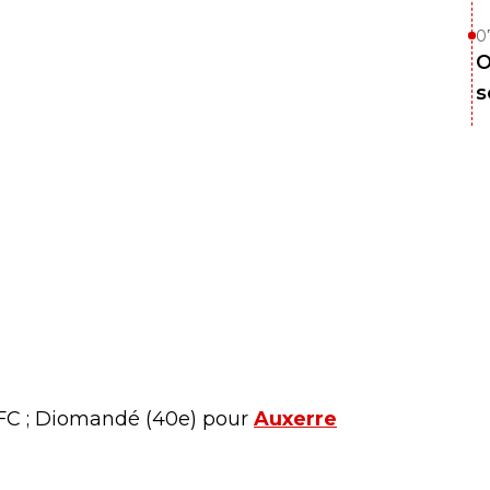
0
O
s
s FC ; Diomandé (40e) pour
Auxerre