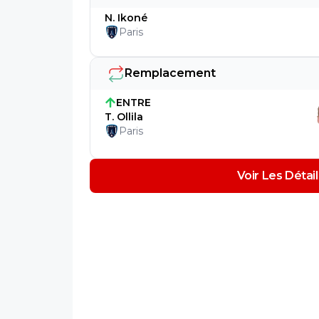
N. Ikoné
Paris
Remplacement
ENTRE
T. Ollila
Paris
Voir Les Déta