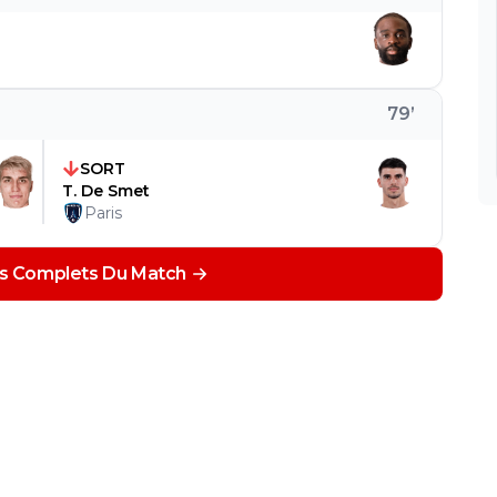
79
’
SORT
T. De Smet
Paris
ils Complets Du Match