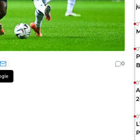
j
0
M
0
P
0
B
ogle
0
A
2
0
L
P