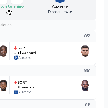
tch terminé
Auxerre
Diomande
40
'
stiques
85
’
SORT
O. El Azzouzi
Auxerre
85
’
SORT
L. Sinayoko
Auxerre
81
’