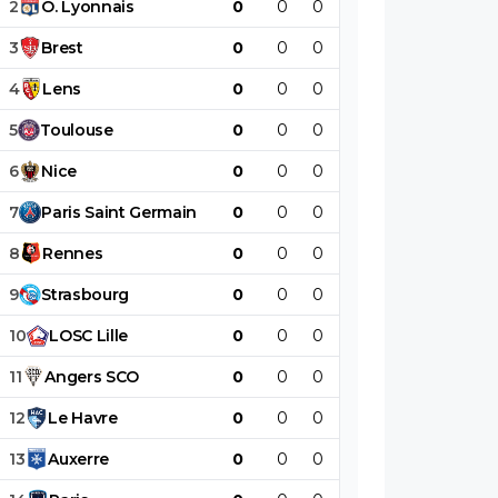
2
O
.
Lyonnais
0
0
0
0
0
0
3
Brest
0
0
0
0
0
0
4
Lens
0
0
0
0
0
0
5
Toulouse
0
0
0
0
0
0
6
Nice
0
0
0
0
0
0
7
Paris
Saint
Germain
0
0
0
0
0
0
8
Rennes
0
0
0
0
0
0
9
Strasbourg
0
0
0
0
0
0
10
LOSC
Lille
0
0
0
0
0
0
11
Angers
SCO
0
0
0
0
0
0
12
Le
Havre
0
0
0
0
0
0
13
Auxerre
0
0
0
0
0
0