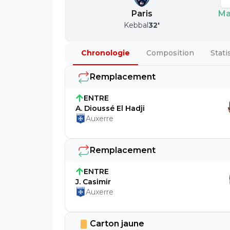
Paris
Ma
Kebbal
32
'
Chronologie
Composition
Stati
Remplacement
ENTRE
A. Dioussé El Hadji
Auxerre
Remplacement
ENTRE
J. Casimir
Auxerre
Carton jaune