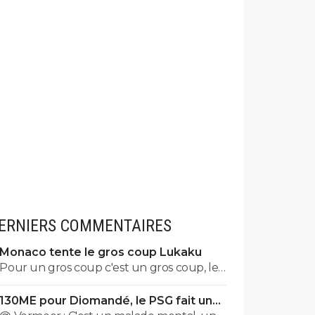
ERNIERS COMMENTAIRES
Monaco tente le gros coup Lukaku
Pour un gros coup c'est un gros coup, le
mec c'est un Sumotori !
130ME pour Diomandé, le PSG fait une
nouvelle offre