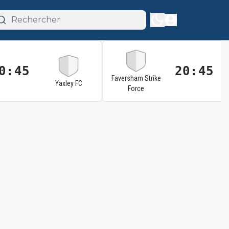
0:45
20:45
Faversham Strike
Yaxley FC
Force