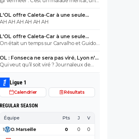
@ Vermeer : C'est un malade mental, un
cas très très grave. Beaucoup plus grave
L'OL offre Caleta-Car à une seule
que l'autre porc sur maxi.
condition
AH AH AH AH AH AH
L'OL offre Caleta-Car à une seule
condition
On était un temps sur Carvalho et Guido
Rodriguez... En panic buy, Blanc a bien
OL : Fonseca ne sera pas viré, Lyon n'a
validé ce joueur, je ne vois pas le raccourci.
pas l'argent pour le faire
Qui veut qu’il soit viré ? Journaleux de
merde
Ligue 1
Calendrier
Résultats
REGULAR SEASON
Équipe
Pts
J
V
N
D
BP
B
1
O
.
Marseille
0
0
0
0
0
0