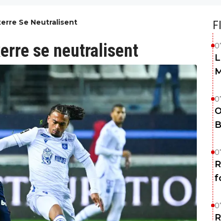
uxerre Se Neutralisent
F
xerre se neutralisent
0
L
M
0
O
B
0
R
f
0
R