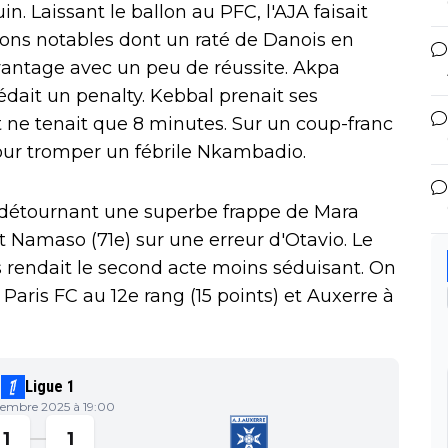
. Laissant le ballon au PFC, l'AJA faisait
ions notables dont un raté de Danois en
'avantage avec un peu de réussite. Akpa
édait un penalty. Kebbal prenait ses
rt ne tenait que 8 minutes. Sur un coup-franc
our tromper un fébrile Nkambadio.
n détournant une superbe frappe de Mara
t Namaso (71e) sur une erreur d'Otavio. Le
rendait le second acte moins séduisant. On
le Paris FC au 12e rang (15 points) et Auxerre à
Ligue 1
embre 2025 à 19:00
1
1