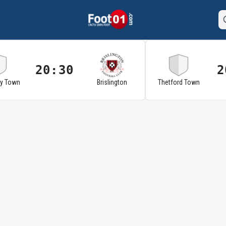
20:30
2
ry Town
Brislington
Thetford Town