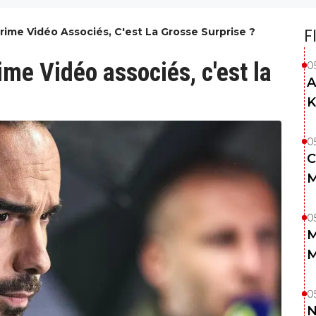
rime Vidéo Associés, C'est La Grosse Surprise ?
F
ime Vidéo associés, c'est la
0
A
K
0
C
M
0
M
M
0
N