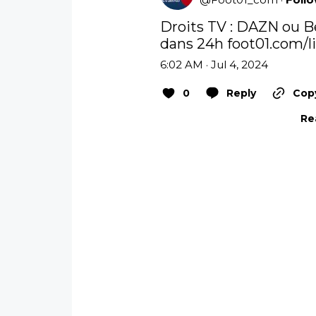
Droits TV : DAZN ou Be
dans 24h 
foot01.com/l
6:02 AM · Jul 4, 2024
0
Reply
Copy
Re