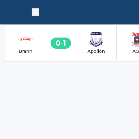
0
1
Brann
Apollon
AG