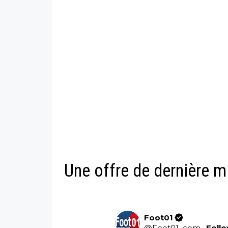
Une offre de dernière m
Foot01
@
Foot01_com
·
Foll