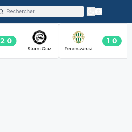
2
0
1
0
Sturm Graz
Ferencvárosi