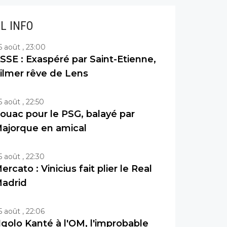
IL INFO
5 août , 23:00
SSE : Exaspéré par Saint-Etienne,
ilmer rêve de Lens
5 août , 22:50
ouac pour le PSG, balayé par
ajorque en amical
5 août , 22:30
ercato : Vinicius fait plier le Real
adrid
5 août , 22:06
golo Kanté à l'OM, l'improbable