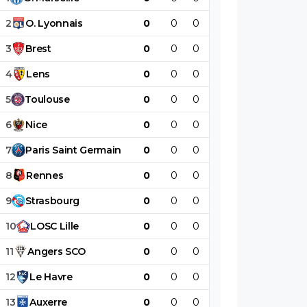
2
O
.
Lyonnais
0
0
0
0
0
0
3
Brest
0
0
0
0
0
0
4
Lens
0
0
0
0
0
0
5
Toulouse
0
0
0
0
0
0
6
Nice
0
0
0
0
0
0
7
Paris
Saint
Germain
0
0
0
0
0
0
8
Rennes
0
0
0
0
0
0
9
Strasbourg
0
0
0
0
0
0
10
LOSC
Lille
0
0
0
0
0
0
11
Angers
SCO
0
0
0
0
0
0
12
Le
Havre
0
0
0
0
0
0
13
Auxerre
0
0
0
0
0
0