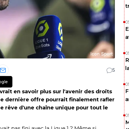
t
0
E
a
0
R
l
5
ogle
0
F
ait en savoir plus sur l'avenir des droits
a
ne dernière offre pourrait finalement rafler
e rêve d'une chaîne unique pour tout le
0
M
vait pas fini avec la Ligue 1 ? Même si