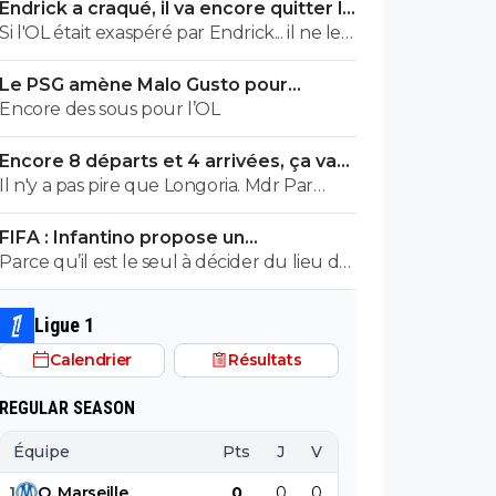
Endrick a craqué, il va encore quitter le
Real
Si l'OL était exaspéré par Endrick... il ne le
suivrait pas de très près. Bref... Quand
Le PSG amène Malo Gusto pour
l'équipe sera complète... ce sera beaucoup
concurrencer Hakimi
Encore des sous pour l’OL
mieux.
Encore 8 départs et 4 arrivées, ça va
valser à l'OL
Il n'y a pas pire que Longoria. Mdr Par
contre... tu vas vite pleurer en voyant ta
FIFA : Infantino propose un
petite équipe sombrer. ^^
arrangement douteux au Maroc
Parce qu’il est le seul à décider du lieu de
la finale ?
Ligue 1
Calendrier
Résultats
REGULAR SEASON
Équipe
Pts
J
V
N
D
BP
B
1
O
.
Marseille
0
0
0
0
0
0