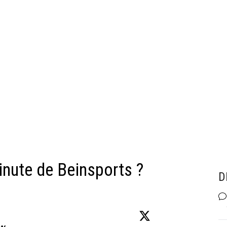
inute de Beinsports ?
D
ow