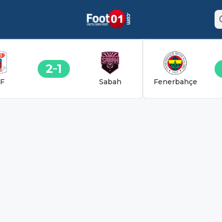
2
1
F
Sabah
Fenerbahçe