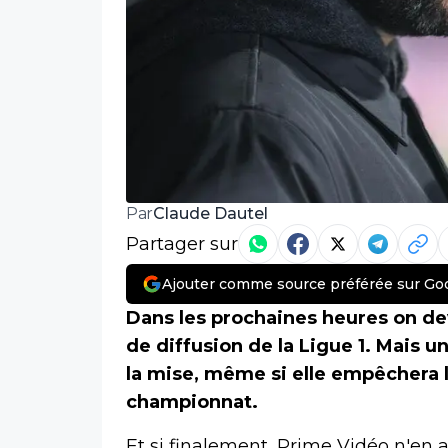
Claude Dautel
Par
Partager sur
Ajouter comme source préférée sur Go
Dans les prochaines heures on devr
de diffusion de la Ligue 1. Mais u
la mise, même si elle empêchera l
championnat.
Et si finalement, Prime Vidéo n'en a