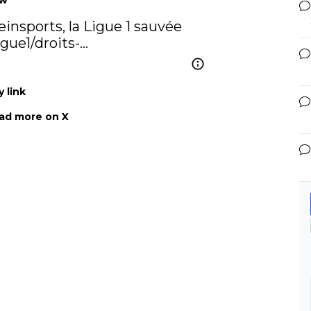
insports, la Ligue 1 sauvée 
igue1/droits-…
 link
ad more on X