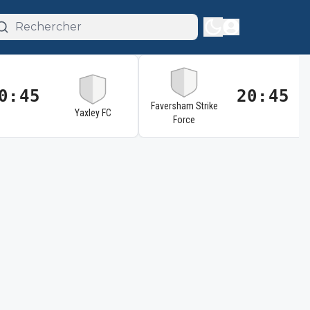
0:45
20:45
Faversham Strike
Yaxley FC
Force