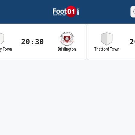
20:30
2
ry Town
Brislington
Thetford Town