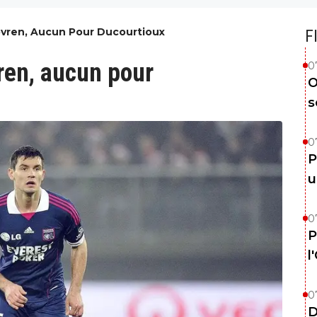
vren, Aucun Pour Ducourtioux
F
ren, aucun pour
0
O
s
0
P
u
0
P
l
0
D