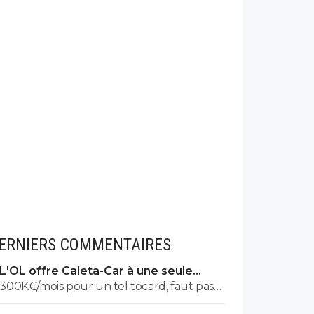
ERNIERS COMMENTAIRES
L'OL offre Caleta-Car à une seule
condition
300K€/mois pour un tel tocard, faut pas
s'étonner d'être dans la merde.