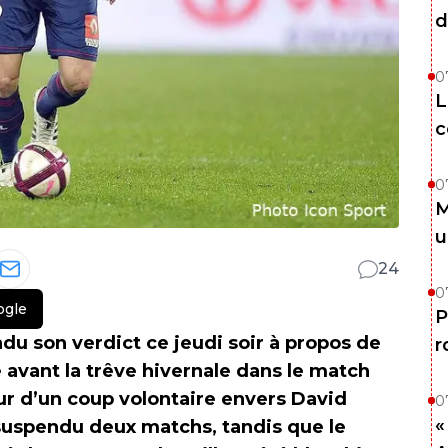
d
0
L
c
0
M
u
24
0
ogle
P
du son verdict ce jeudi soir à propos de
r
te avant la trêve hivernale dans le match
ur d’un coup volontaire envers David
0
«
suspendu deux matchs, tandis que le