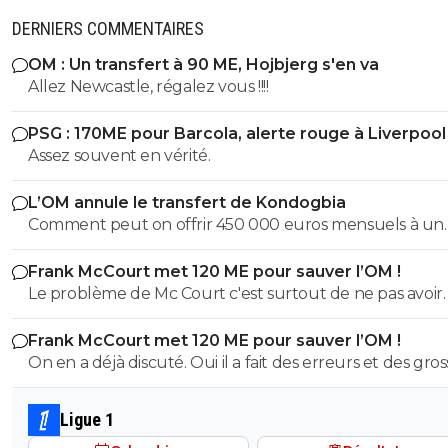
DERNIERS COMMENTAIRES
OM : Un transfert à 90 ME, Hojbjerg s'en va
Allez Newcastle, régalez vous !!!!
PSG : 170ME pour Barcola, alerte rouge à Liverpool
Assez souvent en vérité.
L’OM annule le transfert de Kondogbia
Comment peut on offrir 450 000 euros mensuels à un
joueur trop souvent blessé et qui est somme toute frag
Frank McCourt met 120 ME pour sauver l’OM !
son âge??? Kondogbia doit partir il n'est plus d'aucun 
Le problème de Mc Court c'est surtout de ne pas avoir
pour cette équipe.
contrôlé Longoria et Benatia dans leur folie de transferts.
Frank McCourt met 120 ME pour sauver l’OM !
y a un responsable à cette situation c'est bien lui.
On en a déjà discuté. Oui il a fait des erreurs et des gros
Strootman et Kondogbia pour les plus marquantes) ma
comment tu veux exister en ligue 1 et en europe sans 
Ligue 1
des coups? Il a fait un gros pari la saison dernière et si le