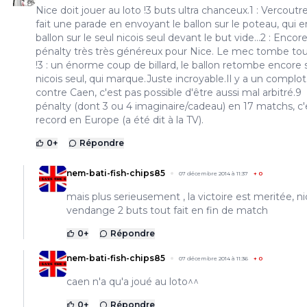
Nice doit jouer au loto !3 buts ultra chanceux.1 : Vercoutr
fait une parade en envoyant le ballon sur le poteau, qui e
ballon sur le seul nicois seul devant le but vide...2 : Encor
pénalty très très généreux pour Nice. Le mec tombe tou
!3 : un énorme coup de billard, le ballon retombe encore 
nicois seul, qui marque.Juste incroyable.Il y a un complot
contre Caen, c'est pas possible d'être aussi mal arbitré.9
pénalty (dont 3 ou 4 imaginaire/cadeau) en 17 matchs, c'
record en Europe (a été dit à la TV).
0
+
Répondre
nem-bati-fish-chips85
07 décembre 2014 à 11:37
+
0
mais plus serieusement , la victoire est meritée, n
vendange 2 buts tout fait en fin de match
0
+
Répondre
nem-bati-fish-chips85
07 décembre 2014 à 11:36
+
0
caen n'a qu'a joué au loto^^
0
+
Répondre