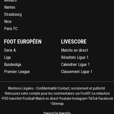
Monaco
Nantes
Strasbourg
Nice
Paris FC
FOOT EUROPÉEN
LIVESCORE
Serie A
Matchs en direct
Liga
Résultats Ligue 1
Bundesliga
Calendrier Ligue 1
Premier League
Classement Ligue 1
•
Mentions Légales - Confidentialité
Contact, recrutement et publicité
•
•
Retrouvez votre compte pour les commentaires sur Foot01
La rédaction
•
•
•
•
•
•
•
PSG transfert
Football
Match en direct
Youtube
Instagram
TikTok
Facebook
•
Sitemap
Powered by Newsifier