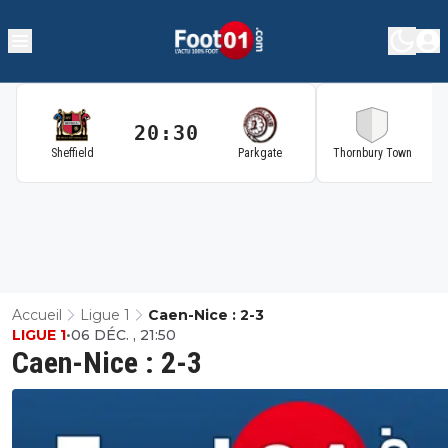
20:30
2
Sheffield
Parkgate
Thornbury Town
Accueil
Ligue 1
Caen-Nice : 2-3
LIGUE 1
•
06 DÉC. , 21:50
Caen-Nice : 2-3