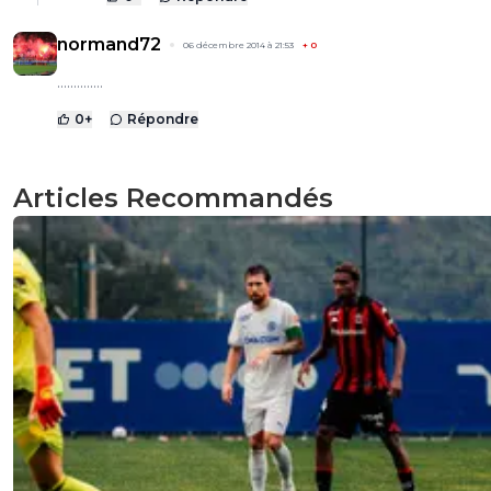
normand72
06 décembre 2014 à 21:53
+
0
..............
0
+
Répondre
Articles Recommandés