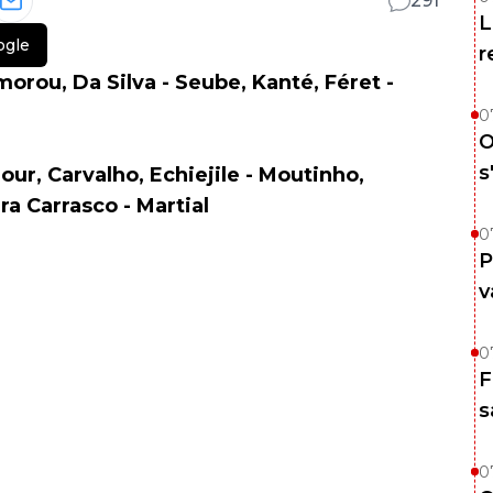
291
L
ogle
r
morou, Da Silva - Seube, Kanté, Féret -
0
O
s
ur, Carvalho, Echiejile - Moutinho,
ra Carrasco - Martial
0
P
v
0
F
s
0