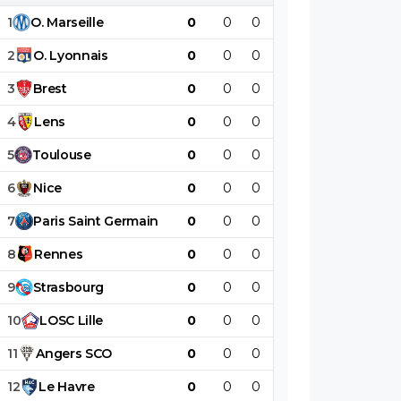
1
O
.
Marseille
0
0
0
0
0
0
2
O
.
Lyonnais
0
0
0
0
0
0
3
Brest
0
0
0
0
0
0
4
Lens
0
0
0
0
0
0
5
Toulouse
0
0
0
0
0
0
6
Nice
0
0
0
0
0
0
7
Paris
Saint
Germain
0
0
0
0
0
0
8
Rennes
0
0
0
0
0
0
9
Strasbourg
0
0
0
0
0
0
10
LOSC
Lille
0
0
0
0
0
0
11
Angers
SCO
0
0
0
0
0
0
12
Le
Havre
0
0
0
0
0
0