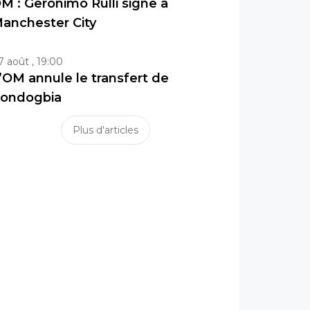
M : Geronimo Rulli signe à
anchester City
7 août , 19:00
’OM annule le transfert de
ondogbia
Plus d'articles