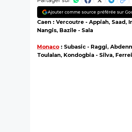
Partager sur
Ajouter comme source préférée sur Go
Caen : Vercoutre - Appiah, Saad, I
Nangis, Bazile - Sala
Monaco
: Subasic - Raggi, Abdenno
Toulalan, Kondogbia - Silva, Ferrei