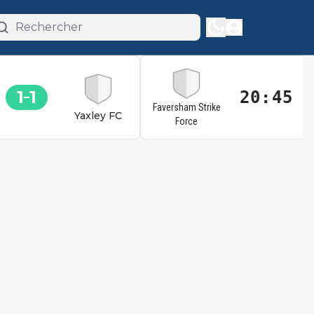
1
1
20:45
Faversham Strike
Yaxley FC
Force