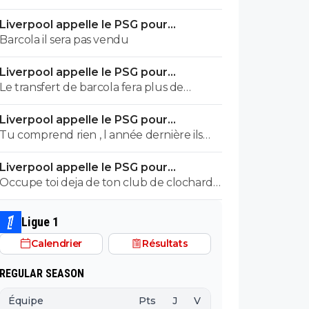
premières offres, normal en négo. Les
Liverpool appelle le PSG pour
rageux footix imaginent déjà le pire, au
renoncer à Barcola
Barcola il sera pas vendu
pire on le garde c'est le meilleur super
sub en attaque en ce moment. Au mieux
Liverpool appelle le PSG pour
on le vendra bien pour au moins 150.
renoncer à Barcola
Le transfert de barcola fera plus de
thunes que tous tes ventes avec ton club
Liverpool appelle le PSG pour
de merde . Bonne c3 guignol.
renoncer à Barcola
Tu comprend rien , l année dernière ils
avaient beaucoup vendu 250 M de vente,
Liverpool appelle le PSG pour
donc ca compense un peu
renoncer à Barcola
Occupe toi deja de ton club de clochard
...tous est a vendre !!!!
Ligue 1
Calendrier
Résultats
REGULAR SEASON
Équipe
Pts
J
V
N
D
BP
B