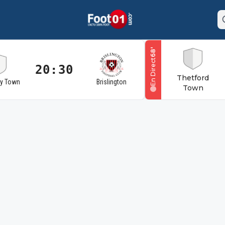
'
68
En Direct
20:30
Thetford
ry Town
Brislington
Town