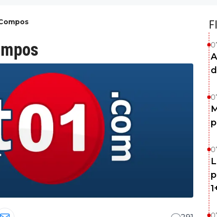
 Compos
F
compos
0
A
d
0
M
p
0
L
p
1
0