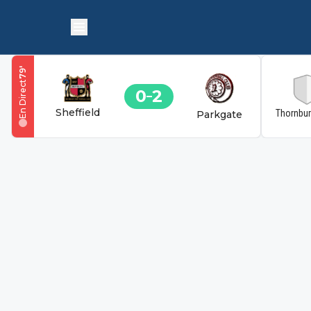
'
79
En Direct
0
2
Sheffield
Thornbu
Parkgate