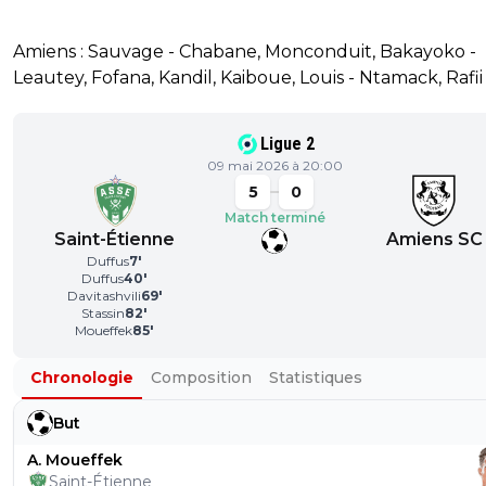
Amiens : Sauvage - Chabane, Monconduit, Bakayoko -
Leautey, Fofana, Kandil, Kaiboue, Louis - Ntamack, Rafii
Ligue 2
09 mai 2026 à 20:00
5
0
Match terminé
Saint-Étienne
Amiens SC
Duffus
7
'
Duffus
40
'
Davitashvili
69
'
Stassin
82
'
Moueffek
85
'
Chronologie
Composition
Statistiques
But
A. Moueffek
Saint-Étienne