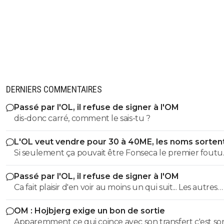
DERNIERS COMMENTAIRES
Passé par l'OL, il refuse de signer à l'OM
dis-donc carré, comment le sais-tu ?
L'OL veut vendre pour 30 à 40ME, les noms sorten
Si seulement ça pouvait être Fonseca le premier foutu
dehors, l'OL et ce très bon effectif s'en porterait tout de
Passé par l'OL, il refuse de signer à l'OM
mieux
Ca fait plaisir d'en voir au moins un qui suit... Les autres
doivent être des abrutis de supporters non ?
OM : Hojbjerg exige un bon de sortie
Apparemment ce qui coince avec son transfert c'est so