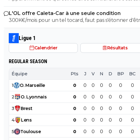
salaire. S'il veut vraiment partir, il sait quoi faire.
L'OL offre Caleta-Car à une seule condition
300K€/mois pour un tel tocard, faut pas s'étonner d'êt
dans la merde.
Ligue 1
Calendrier
Résultats
REGULAR SEASON
Équipe
Pts
J
V
N
D
BP
BC
1
O
.
Marseille
0
0
0
0
0
0
0
2
O
.
Lyonnais
0
0
0
0
0
0
0
3
Brest
0
0
0
0
0
0
0
4
Lens
0
0
0
0
0
0
0
5
Toulouse
0
0
0
0
0
0
0