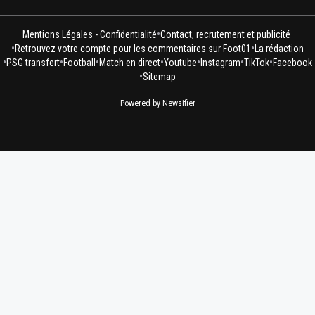
•
Mentions Légales - Confidentialité
Contact, recrutement et publicité
•
•
Retrouvez votre compte pour les commentaires sur Foot01
La rédaction
•
•
•
•
•
•
•
PSG transfert
Football
Match en direct
Youtube
Instagram
TikTok
Facebook
•
Sitemap
Powered by Newsifier