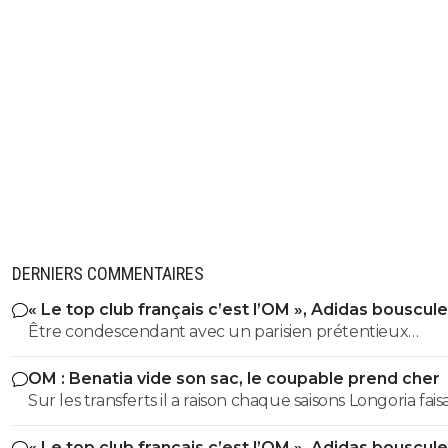
DERNIERS COMMENTAIRES
« Le top club français c’est l’OM », Adidas bouscule
PSG
Être condescendant avec un parisien prétentieux
(pléonasme) c'est mon plaisir petit poussin. Bisous
OM : Benatia vide son sac, le coupable prend cher
Sur les transferts il a raison chaque saisons Longoria faisa
15/16 joueurs avec son poto ribalta benatia etait pas enco
« Le top club français c’est l’OM », Adidas bouscule