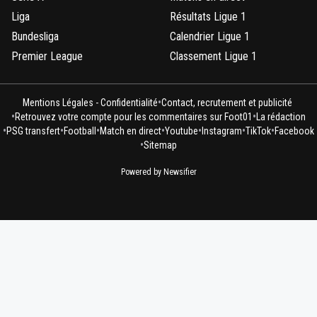
Liga
Résultats Ligue 1
Bundesliga
Calendrier Ligue 1
Premier League
Classement Ligue 1
•
Mentions Légales - Confidentialité
Contact, recrutement et publicité
•
•
Retrouvez votre compte pour les commentaires sur Foot01
La rédaction
•
•
•
•
•
•
•
PSG transfert
Football
Match en direct
Youtube
Instagram
TikTok
Facebook
•
Sitemap
Powered by Newsifier