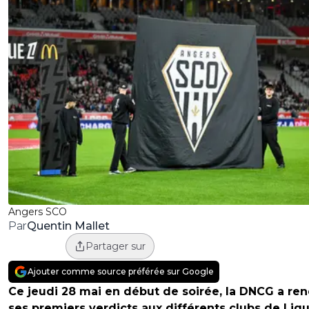
Angers SCO
Quentin Mallet
Par
Partager sur
Ajouter comme source préférée sur Google
Ce jeudi 28 mai en début de soirée, la DNCG a re
ses premiers verdicts aux différents clubs de Ligu