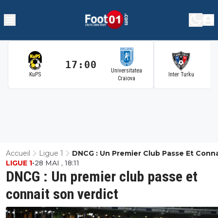
17:00
1
Universitatea
KuPS
Inter Turku
Craiova
Accueil
Ligue 1
DNCG : Un Premier Club Passe Et Conna
LIGUE 1
•
28 MAI , 18:11
Son Verdict
DNCG : Un premier club passe et
connait son verdict