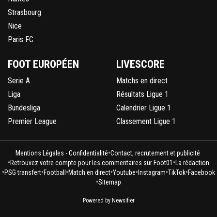
Strasbourg
Nice
Paris FC
FOOT EUROPÉEN
LIVESCORE
Serie A
Matchs en direct
Liga
Résultats Ligue 1
Bundesliga
Calendrier Ligue 1
Premier League
Classement Ligue 1
•
Mentions Légales - Confidentialité
Contact, recrutement et publicité
•
•
Retrouvez votre compte pour les commentaires sur Foot01
La rédaction
•
•
•
•
•
•
•
PSG transfert
Football
Match en direct
Youtube
Instagram
TikTok
Facebook
•
Sitemap
Powered by Newsifier