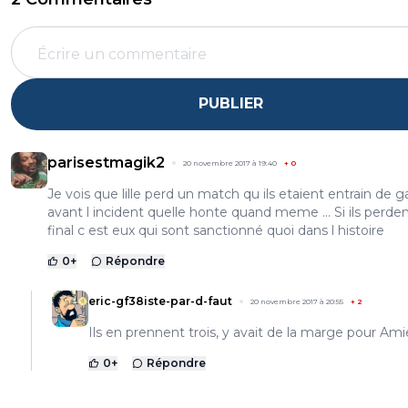
PUBLIER
parisestmagik2
20 novembre 2017 à 19:40
+
0
Je vois que lille perd un match qu ils etaient entrain de 
avant l incident quelle honte quand meme ... Si ils perde
final c est eux qui sont sanctionné quoi dans l histoire
0
+
Répondre
eric-gf38iste-par-d-faut
20 novembre 2017 à 20:55
+
2
Ils en prennent trois, y avait de la marge pour Amie
0
+
Répondre