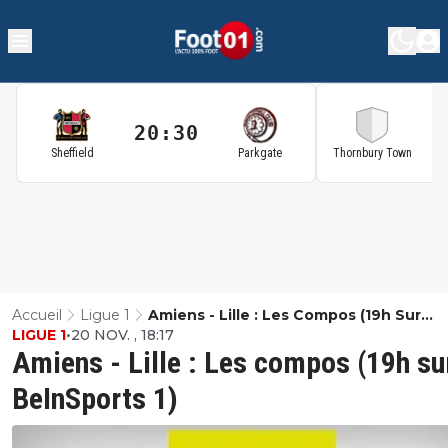
20:30
2
Sheffield
Parkgate
Thornbury Town
Accueil
Ligue 1
Amiens - Lille : Les Compos (19h Sur
LIGUE 1
•
20 NOV. , 18:17
BeInSports 1)
Amiens - Lille : Les compos (19h su
BeInSports 1)