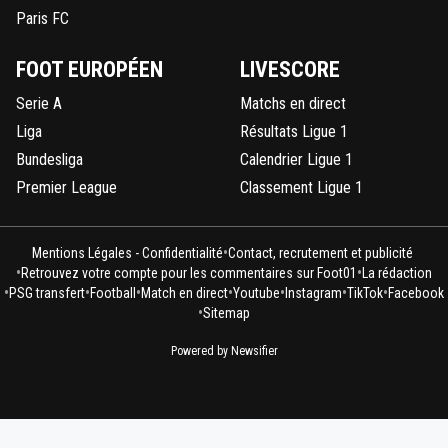
Paris FC
FOOT EUROPÉEN
LIVESCORE
Serie A
Matchs en direct
Liga
Résultats Ligue 1
Bundesliga
Calendrier Ligue 1
Premier League
Classement Ligue 1
•
Mentions Légales - Confidentialité
Contact, recrutement et publicité
•
•
Retrouvez votre compte pour les commentaires sur Foot01
La rédaction
•
•
•
•
•
•
•
PSG transfert
Football
Match en direct
Youtube
Instagram
TikTok
Facebook
•
Sitemap
Powered by Newsifier