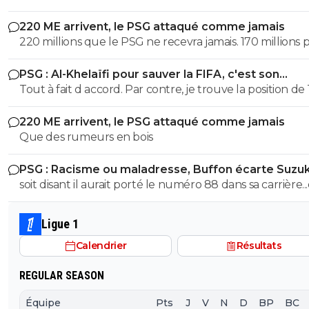
220 ME arrivent, le PSG attaqué comme jamais
220 millions que le PSG ne recevra jamais. 170 millions 
Barcola et 50 pour M'Baye... Il ne faut pas prendre ses d
PSG : Al-Khelaïfi pour sauver la FIFA, c'est son
pour des réalités. Personne ne payera ce prix pour là p
cauchemar
Tout à fait d accord. Par contre, je trouve la position de
des remplaçants.
quelque peu, voir ultra- hypocrite quand il dénonce u
220 ME arrivent, le PSG attaqué comme jamais
football élitiste quand on a des clubs comme le Real, le
Que des rumeurs en bois
Barca et l atletico dans sa ligue, c est grâce à ces clubs si
ligue peut se permettre de renégocier à la hausse des 
PSG : Racisme ou maladresse, Buffon écarte Suzuk
tv si importants profitant à toute sa ligue et même à Te
soit disant il aurait porté le numéro 88 dans sa carrière.
lui-même qui s est vu augmenter son salaire de 2M po
cela fait automatiquement de lui un nazi... selon les déb
arriver à un salaire personnel de plus de 5M annuel 🤔 
comme plus bas
aurait il pas une part de mauvaise foi du fait que ce soit
Ligue 1
Nasser dont on parle ? Aucune idée mais ça ne m étonn
Calendrier
Résultats
pas de la part d un ancien militant de l extrême droite
espagnole franquiste.
REGULAR SEASON
Équipe
Pts
J
V
N
D
BP
BC