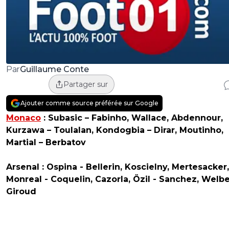
Guillaume Conte
Par
Partager sur
Ajouter comme source préférée sur Google
Monaco
: Subasic – Fabinho, Wallace, Abdennour,
Kurzawa – Toulalan, Kondogbia – Dirar, Moutinho,
Martial – Berbatov
Arsenal : Ospina - Bellerin, Koscielny, Mertesacker,
Monreal - Coquelin, Cazorla, Özil - Sanchez, Welbe
Giroud