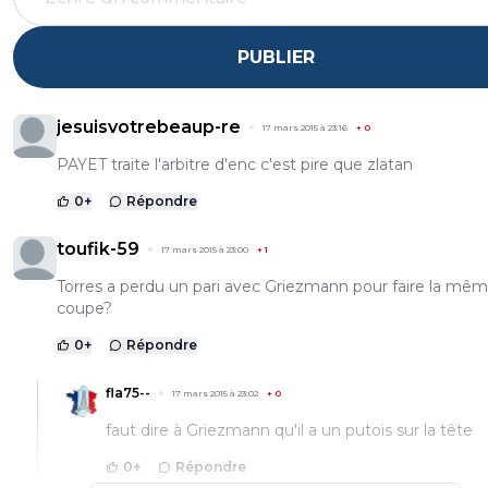
PUBLIER
jesuisvotrebeaup-re
17 mars 2015 à 23:16
+
0
PAYET traite l'arbitre d'enc c'est pire que zlatan
0
+
Répondre
toufik-59
17 mars 2015 à 23:00
+
1
Torres a perdu un pari avec Griezmann pour faire la mê
coupe?
0
+
Répondre
fla75--
17 mars 2015 à 23:02
+
0
faut dire à Griezmann qu'il a un putois sur la tête
0
+
Répondre