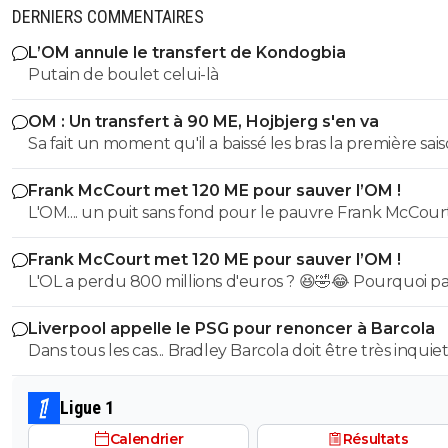
DERNIERS COMMENTAIRES
c'est pas grave ils l'ont fait les bougres. Allez comme le 
battre les loosers d'Arsenal en 8ème est passé jusqu'en fi
L’OM annule le transfert de Kondogbia
0
+
Répondre
Putain de boulet celui-là
the-joker-km7
17 mars 2015 à 22:49
+
0
OM : Un transfert à 90 ME, Hojbjerg s'en va
Sa fait un moment qu'il a baissé les bras la première saiso
y'a deux ans finale 100% allemande.. l'an dernier 100%
etait top mais depuis quelques match etait en dessus. 
espagnole.. vous me voyez venir?
Frank McCourt met 120 ME pour sauver l’OM !
et bon vent a lui pour le reste de sa carrière ...
0
+
Répondre
L'OM.... un puit sans fond pour le pauvre Frank McCourt
rozay69-berto
17 mars 2015 à 22:50
+
0
Frank McCourt met 120 ME pour sauver l’OM !
Real-Bayern en finale pour une finale Hispano al
L'OL a perdu 800 millions d'euros ? 😆🤣😂 Pourquoi pas un
? ^^
milliard tant que tu y es ! ^^
Liverpool appelle le PSG pour renoncer à Barcola
0
+
Répondre
Dans tous les cas... Bradley Barcola doit être très inquiet. C
abu-dhabi
17 mars 2015 à 22:50
+
0
qui est vraiment compréhensible lorsque l'on sait co
le PSG a traiter Kylian Mbappé lorsqu'il avait voulu quit
ça ne peut pas être 100 % anglais, portugais ou ital
Ligue 1
PSG.
^^
Calendrier
Résultats