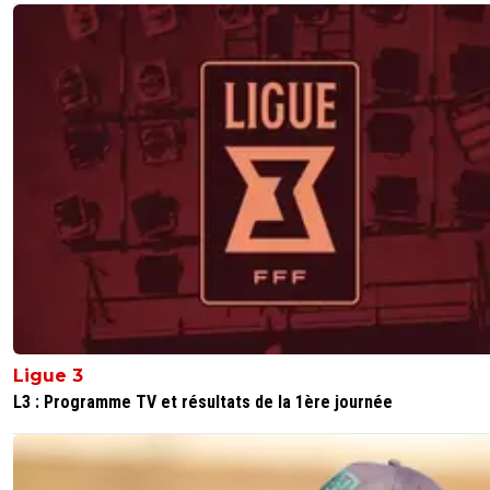
Lol...
0
+
Répondre
the-joker-km7
17 mars 2015 à 22:58
+
0
laisse nous profiter, on parlera de malheur demain
0
+
Répondre
adrian-wojnarowski
17 mars 2015 à 22:57
+
0
Nope Evian lutte pour le maintien !
0
+
Répondre
olspirit
17 mars 2015 à 22:57
+
0
bouge pas je vais chercher un gif qui me représen
Ligue 3
train de te péter à la gueule :)
L3 : Programme TV et résultats de la 1ère journée
0
+
Répondre
tybalt
17 mars 2015 à 22:55
+
1