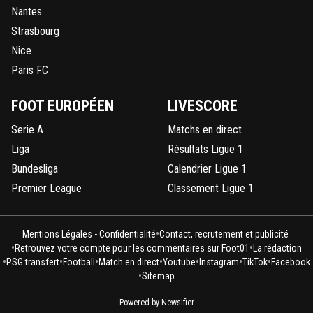
0
+
Répondre
Nantes
Strasbourg
welovefoot
17 mars 2015 à 22:48
+
0
Nice
Flash info : Les chaînes sportives se sont rendu compte 
niveau relativement faible des clubs anglais et ont décid
Paris FC
refaire l'appel d'offre. D'après les premières estimations 
pourrait obtenir entre 10 et 20M par saison.
FOOT EUROPÉEN
LIVESCORE
0
+
Répondre
Serie A
Matchs en direct
Liga
Résultats Ligue 1
jesuisvotrebeaup-re
17 mars 2015 à 22:48
+
0
Bundesliga
Calendrier Ligue 1
MONACO IRA EN FINALE
Premier League
Classement Ligue 1
0
+
Répondre
fla75--
17 mars 2015 à 22:50
+
0
•
Mentions Légales - Confidentialité
Contact, recrutement et publicité
•
•
Retrouvez votre compte pour les commentaires sur Foot01
La rédaction
avec combien de buts a l'extérieur....
•
•
•
•
•
•
•
PSG transfert
Football
Match en direct
Youtube
Instagram
TikTok
Facebook
•
Sitemap
0
+
Répondre
gbklan
Powered by Newsifier
17 mars 2015 à 22:50
+
0