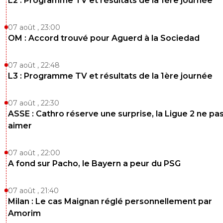
L2 : Programme TV et résultats de la 1ère journée
adrian-wojnarowski
17 mars 2015 à 22:54
+
0
07 août , 23:00
INFO NEWS :Francis Coquelin n'a jamais vu ça en 15 ans
OM : Accord trouvé pour Aguerd à la Sociedad
!L'Europe ne mérite pas Arsenal !!
0
+
Répondre
07 août , 22:48
L3 : Programme TV et résultats de la 1ère journée
olspirit
17 mars 2015 à 22:55
+
0
c'est pas le vendredi ta rubrique? ^^
07 août , 22:30
ASSE : Cathro réserve une surprise, la Ligue 2 ne pa
0
+
Répondre
aimer
adrian-wojnarowski
17 mars 2015 à 22:56
+
0
Si, ça c'est l’échauffement :D
07 août , 22:00
A fond sur Pacho, le Bayern a peur du PSG
0
+
Répondre
ba-ramine
17 mars 2015 à 22:55
+
0
07 août , 21:40
Milan : Le cas Maignan réglé personnellement par
Une première fois a tout
Amorim
0
+
Répondre