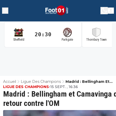
20:30
2
Sheffield
Parkgate
Thornbury Town
Accueil
Ligue Des Champions
Madrid : Bellingham Et
LIGUE DES CHAMPIONS
•
15 SEPT. , 16:36
Camavinga De Retour Co
Madrid : Bellingham et Camavinga 
L'OM
retour contre l'OM