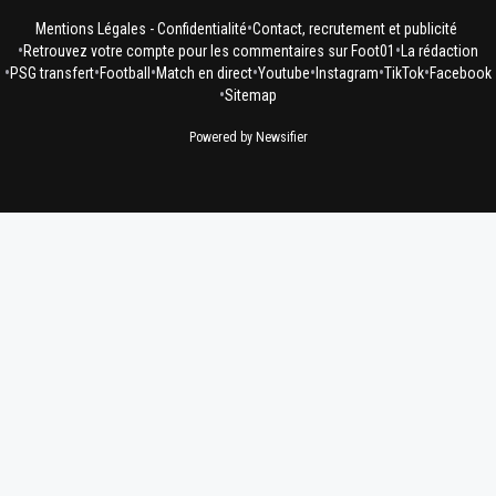
•
Mentions Légales - Confidentialité
Contact, recrutement et publicité
•
•
Retrouvez votre compte pour les commentaires sur Foot01
La rédaction
•
•
•
•
•
•
•
PSG transfert
Football
Match en direct
Youtube
Instagram
TikTok
Facebook
•
Sitemap
Powered by Newsifier