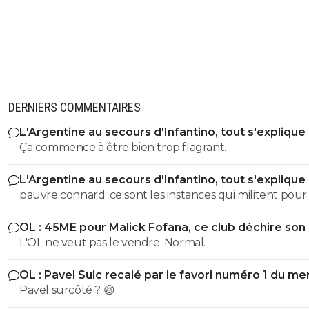
DERNIERS COMMENTAIRES
L'Argentine au secours d'Infantino, tout s'explique
Ça commence à être bien trop flagrant.
L'Argentine au secours d'Infantino, tout s'explique
pauvre connard. ce sont les instances qui militent pour lui.
alors evite de m insulter pauvre merde
OL : 45ME pour Malick Fofana, ce club déchire son 
https://www.foot01.com/foot-mondial/leurope-pousse-a
L'OL ne veut pas le vendre. Normal.
khelaifi-pour-virer-infantino-de-la-fifa. sinon pour ta fixette
Octobre 2017 : accusation de corruption privée pour dr
OL : Pavel Sulc recalé par le favori numéro 1 du me
TV des Coupes du monde 2026 et 2030 de football Mars
Pavel surcôté ? 😆
2019 : accusation de corruption pour les candidatures 