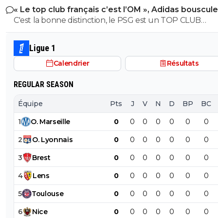
Doha en 2017 et 2019 pour organiser les Championnat
« Le top club français c’est l’OM », Adidas bouscule
monde d'athlétisme Février 2020 : accusation de
PSG
C'est la bonne distinction, le PSG est un TOP CLUB
corruption de Jérôme Valcke (ex-secrétaire général de 
MONDIAL, l'OM est un top Club Français!
FIFA) Octobre 2022 : accusation d'usine à trolls sur les
Ligue 1
réseaux sociaux pour défendre ses intérêts Février 2023 :
accusation d'enlèvement, séquestration et torture Fevrier
Calendrier
Résultats
2025 Nasser al-Khelaïfi a été mis en examen pour compl
d'achat de vote et d'atteinte à la liberté du vote, et d a
REGULAR SEASON
pouvoir Mai 2025: enquête pour travail dissimulé Juillet 2025:
Équipe
Pts
J
V
N
D
BP
BC
soupçons d’ escroquerie en bande organisée, blanchi
aggravé, abus de confiance et détournement de fonds
1
O
.
Marseille
0
0
0
0
0
0
0
publics. Mars 2026 : Nasser Al-Khelaïfi visé pour prise illégale
2
O
.
Lyonnais
0
0
0
0
0
0
0
d'intérêts
3
Brest
0
0
0
0
0
0
0
4
Lens
0
0
0
0
0
0
0
5
Toulouse
0
0
0
0
0
0
0
6
Nice
0
0
0
0
0
0
0