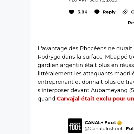
3.8K
Reply
C
Re
L'avantage des Phocéens ne durait
Rodrygo dans la surface. Mbappé tro
gardien argentin était plus en réuss
littéralement les attaquants madrilè
entreprenant et donnait plus de tra
s'interposer devant Aubameyang (57e)
quand
Carvajal était exclu pour u
CANAL+ Foot
@
CanalplusFoot
·
Fo