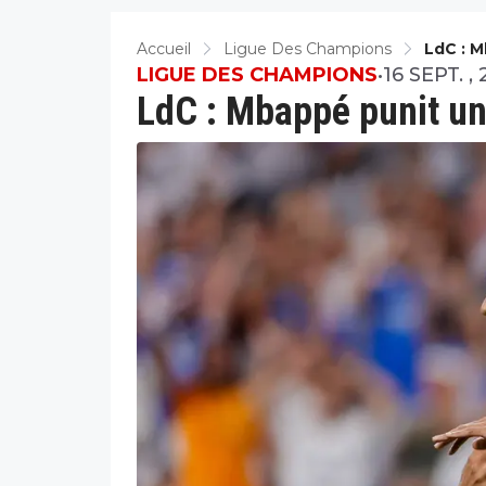
Accueil
Ligue Des Champions
LdC : 
LIGUE DES CHAMPIONS
•
16 SEPT. , 
LdC : Mbappé punit u