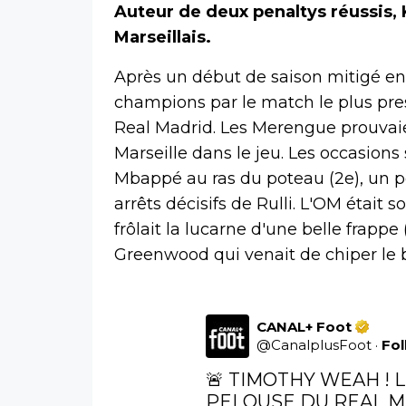
Auteur de deux penaltys réussis,
Marseillais.
Après un début de saison mitigé en 
champions par le match le plus pres
Real Madrid. Les Merengue prouvaien
Marseille dans le jeu. Les occasion
Mbappé au ras du poteau (2e), un p
arrêts décisifs de Rulli. L'OM était 
frôlait la lucarne d'une belle frappe 
Greenwood qui venait de chiper le b
CANAL+ Foot
@
CanalplusFoot
·
Fo
🚨 TIMOTHY WEAH ! L
PELOUSE DU REAL MAD