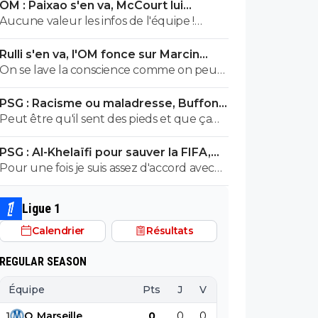
OM : Paixao s'en va, McCourt lui
montre la sortie
Aucune valeur les infos de l'équipe !
Paixao ne fait pas partie des joueurs
Rulli s'en va, l'OM fonce sur Marcin
succeptibles de partir a moins d'une offre
Bulka
On se lave la conscience comme on peut.
a 50m € minimum. Les joueurs sur la liste
Club de sans face
sont Balerdi, Hodjberg, Emerson, CJ Riley,
PSG : Racisme ou maladresse, Buffon
Maupay, Moumbagna, Kondogbia, départ
écarte Suzuki
Peut être qu'il sent des pieds et que ça
libre et Mmadi en prêt
fait chier le vestiaire
PSG : Al-Khelaïfi pour sauver la FIFA,
c'est son cauchemar
Pour une fois je suis assez d'accord avec
Tebas. Si Nasser devenait président de la
FIFA il serait obligé de quitter toutes ses
Ligue 1
casquettes du PSG, à BeinSport, à la Ligue
Calendrier
Résultats
et ailleurs mais personnellement je n'ai
pas envie que ce soit lui le nouveau
REGULAR SEASON
président de la FIFA. Encore et toujours le
Qatar.
Équipe
Pts
J
V
N
D
BP
B
1
O
.
Marseille
0
0
0
0
0
0