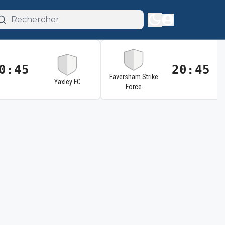
0:45
20:45
Faversham Strike
Yaxley FC
Force