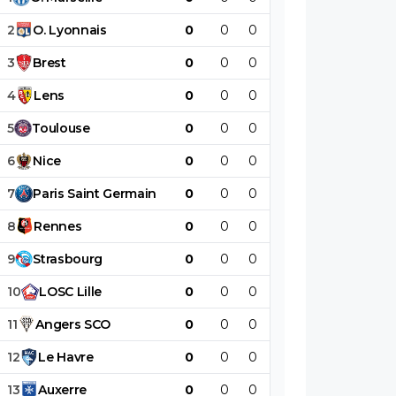
2
O
.
Lyonnais
0
0
0
0
0
0
3
Brest
0
0
0
0
0
0
4
Lens
0
0
0
0
0
0
5
Toulouse
0
0
0
0
0
0
6
Nice
0
0
0
0
0
0
7
Paris
Saint
Germain
0
0
0
0
0
0
8
Rennes
0
0
0
0
0
0
9
Strasbourg
0
0
0
0
0
0
10
LOSC
Lille
0
0
0
0
0
0
11
Angers
SCO
0
0
0
0
0
0
12
Le
Havre
0
0
0
0
0
0
13
Auxerre
0
0
0
0
0
0