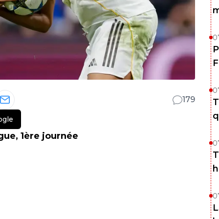
m
0
P
F
0
179
T
q
ogle
gue, 1ère journée
0
T
h
0
L