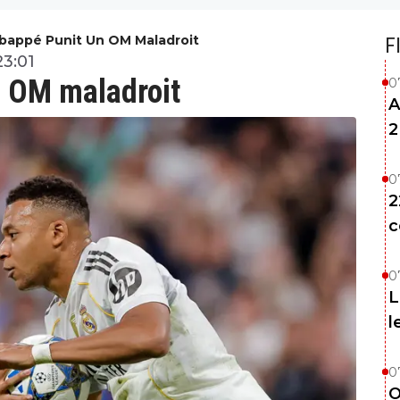
Mbappé Punit Un OM Maladroit
F
23:01
n OM maladroit
0
A
2
0
2
c
0
L
l
0
O