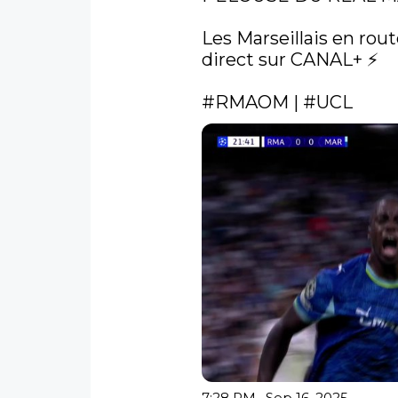
Les Marseillais en route
direct sur CANAL+ ⚡️

#RMAOM
 | 
#UCL
7:28 PM · Sep 16, 2025