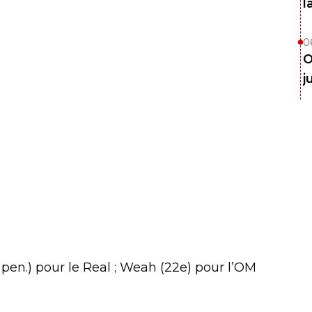
l
0
O
j
 pen.) pour le Real ; Weah (22e) pour l’OM