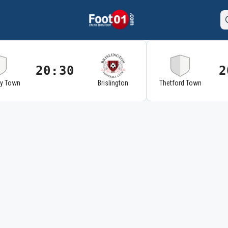
20:30
2
ry Town
Brislington
Thetford Town