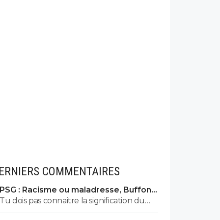
ERNIERS COMMENTAIRES
PSG : Racisme ou maladresse, Buffon
écarte Suzuki
Tu dois pas connaitre la signification du
numéro 88 en bon ignare