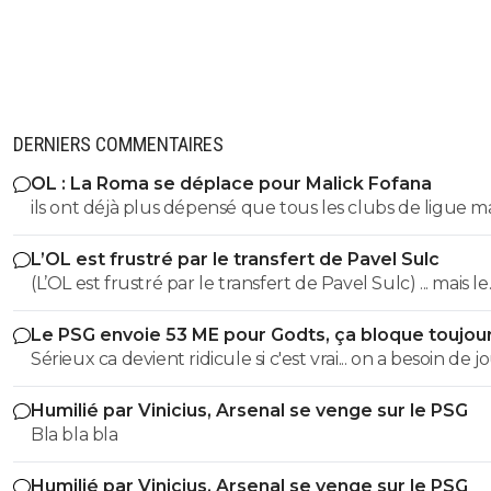
DERNIERS COMMENTAIRES
OL : La Roma se déplace pour Malick Fofana
ils ont déjà plus dépensé que tous les clubs de ligue 
réunis hors quatar.. ils veulent juste profitez au maxi
L’OL est frustré par le transfert de Pavel Sulc
des clubs qui sont beaucoup plus mal lotis qu'eux c'est 
(L’OL est frustré par le transfert de Pavel Sulc) ... mais le
du plus fort tout simplement..
public aussi commence a être frustré ... la vente de ces
Le PSG envoie 53 ME pour Godts, ça bloque toujou
"excellents" joueurs dont fait partie Pavel Sulc ... pour
Sérieux ca devient ridicule si c'est vrai... on a besoin de 
récupérer quoi ? qui? À un moment donné il faudra bi
pour la supercoupe ! sérieux a 5 ou 7M€ pres, go !!
arriver a construire dans le long terme... et avec , seul
Humilié par Vinicius, Arsenal se venge sur le PSG
avec , une équipe régulière ça finira par payer, mais là pour
Bla bla bla
l'instant, ???
Humilié par Vinicius, Arsenal se venge sur le PSG