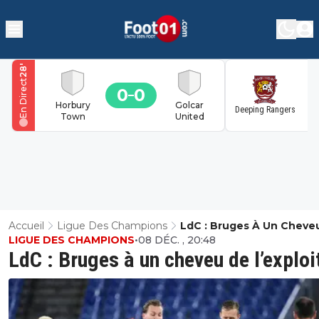
'
28
En Direct
0
0
1
Horbury
Golcar
Deeping Rangers
Town
United
Accueil
Ligue Des Champions
LdC : Bruges À Un Cheve
LIGUE DES CHAMPIONS
•
08 DÉC. , 20:48
L’exploit
LdC : Bruges à un cheveu de l’exploi