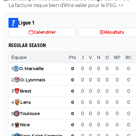
La facture risque bien d'être salée pour le PSG. ^^
Ligue 1
Calendrier
Résultats
REGULAR SEASON
Équipe
Pts
J
V
N
D
BP
BC
1
O
.
Marseille
0
0
0
0
0
0
0
2
O
.
Lyonnais
0
0
0
0
0
0
0
3
Brest
0
0
0
0
0
0
0
4
Lens
0
0
0
0
0
0
0
5
Toulouse
0
0
0
0
0
0
0
6
Nice
0
0
0
0
0
0
0
7
Paris
Saint
Germain
0
0
0
0
0
0
0