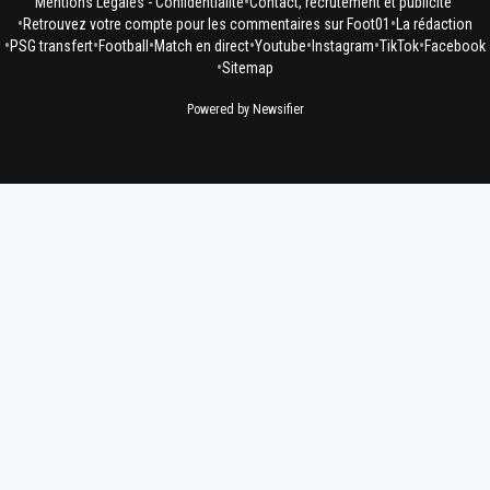
•
Mentions Légales - Confidentialité
Contact, recrutement et publicité
•
•
Retrouvez votre compte pour les commentaires sur Foot01
La rédaction
•
•
•
•
•
•
•
PSG transfert
Football
Match en direct
Youtube
Instagram
TikTok
Facebook
•
Sitemap
Powered by Newsifier