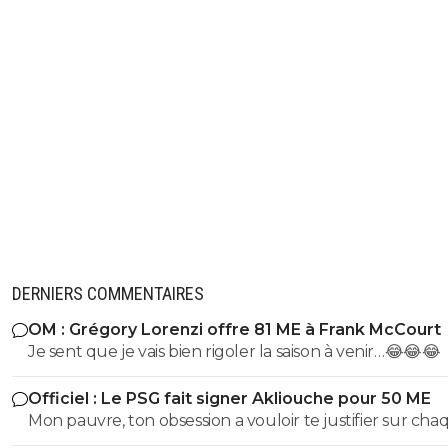
DERNIERS COMMENTAIRES
OM : Grégory Lorenzi offre 81 ME à Frank McCourt
Je sent que je vais bien rigoler la saison à venir…😂😂😂
Officiel : Le PSG fait signer Akliouche pour 50 ME
Mon pauvre, ton obsession a vouloir te justifier sur cha
commentaire 🤣😂😂 Tu aurais la queue d'un chat qui s