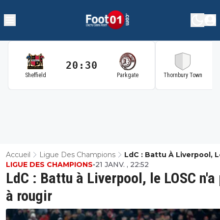
20:30
2
Sheffield
Parkgate
Thornbury Town
Accueil
Ligue Des Champions
LdC : Battu À Liverpool, 
LIGUE DES CHAMPIONS
•
21 JANV. , 22:52
LOSC N'a Pas À Rougir
LdC : Battu à Liverpool, le LOSC n'a
à rougir