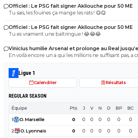
Officiel : Le PSG fait signer Akliouche pour 50 ME
de bouche et on t'accuserait de l'avoir mangé que tu ni
Tu sais, les fouines ça mange les rats ! 😋😋
encore....mdr
Officiel : Le PSG fait signer Akliouche pour 50 ME
Tu es vraiment une baltringue ! 😂😂😂
Vinicius humilie Arsenal et prolonge au Real jusqu’
2032
En voilà encore un a qui les millions ne suffisant pas, a 
sur son club pour en récupérer quelques uns de plus.
mec pareil me pue au nez...Reste au Réal et continue a
Ligue 1
pourrir le vestiaire !
Calendrier
Résultats
REGULAR SEASON
Équipe
Pts
J
V
N
D
BP
BC
1
O
.
Marseille
0
0
0
0
0
0
0
2
O
.
Lyonnais
0
0
0
0
0
0
0