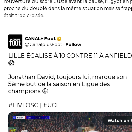
l'ouverture du score. Juste avant la pause, l'Egyptien p
proche du doublé dans la même situation mais sa fra
était trop croisée.
CANAL+ Foot
@
CanalplusFoot
·
Follow
LILLE ÉGALISE À 10 CONTRE 11 À ANFIELD !
😱

Jonathan David, toujours lui, marque son 
5ème but de la saison en Ligue des 
champions 🤩

#LIVLOSC
 | 
#UCL
Watch on 