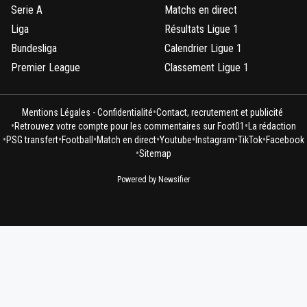
Serie A
Matchs en direct
Liga
Résultats Ligue 1
Bundesliga
Calendrier Ligue 1
Premier League
Classement Ligue 1
•
Mentions Légales - Confidentialité
Contact, recrutement et publicité
•
•
Retrouvez votre compte pour les commentaires sur Foot01
La rédaction
•
•
•
•
•
•
•
PSG transfert
Football
Match en direct
Youtube
Instagram
TikTok
Facebook
•
Sitemap
Powered by Newsifier