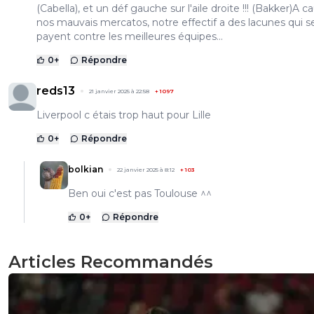
(Cabella), et un déf gauche sur l'aile droite !!! (Bakker)A 
nos mauvais mercatos, notre effectif a des lacunes qui s
payent contre les meilleures équipes...
0
+
Répondre
reds13
21 janvier 2025 à 22:58
+
1097
Liverpool c étais trop haut pour Lille
0
+
Répondre
bolkian
22 janvier 2025 à 8:12
+
103
Ben oui c'est pas Toulouse ^^
0
+
Répondre
Articles Recommandés