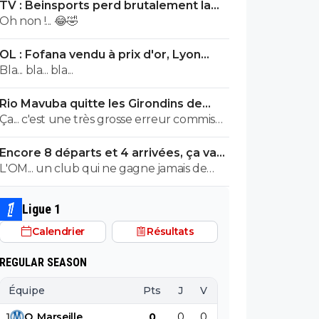
TV : Beinsports perd brutalement la
Liga !
Oh non !... 😂🤣
OL : Fofana vendu à prix d'or, Lyon
remercie le Real
Bla... bla... bla...
Rio Mavuba quitte les Girondins de
Bordeaux
Ça... c'est une très grosse erreur commise
par les Girondins de Bordeaux.
Encore 8 départs et 4 arrivées, ça va
valser à l'OL
L'OM... un club qui ne gagne jamais de
titre et qui du jour au lendemenain pense
remporter la Ligue1. MDR C'est McCourt
Ligue 1
qui doit être navré avec tout ce qu'il a
Calendrier
Résultats
dépensé.
REGULAR SEASON
Équipe
Pts
J
V
N
D
BP
B
1
O
.
Marseille
0
0
0
0
0
0