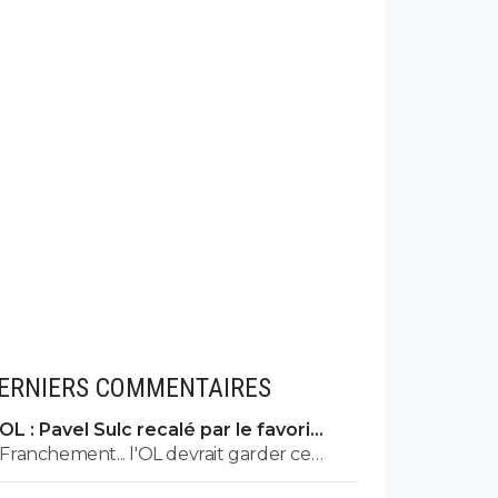
ERNIERS COMMENTAIRES
OL : Pavel Sulc recalé par le favori
numéro 1 du mercato
Franchement... l'OL devrait garder ce
joueur.