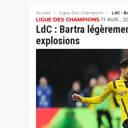
Accueil
Ligue Des Champions
LdC : B
Explosi
LIGUE DES CHAMPIONS
•
11 AVR. , 2
LdC : Bartra légèremen
explosions