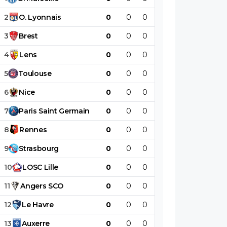
2
O
.
Lyonnais
0
0
0
0
0
0
3
Brest
0
0
0
0
0
0
4
Lens
0
0
0
0
0
0
5
Toulouse
0
0
0
0
0
0
6
Nice
0
0
0
0
0
0
7
Paris
Saint
Germain
0
0
0
0
0
0
8
Rennes
0
0
0
0
0
0
9
Strasbourg
0
0
0
0
0
0
10
LOSC
Lille
0
0
0
0
0
0
11
Angers
SCO
0
0
0
0
0
0
12
Le
Havre
0
0
0
0
0
0
13
Auxerre
0
0
0
0
0
0