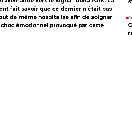
n allemande vers le Signal Iduna Park. La
s
 fait savoir que ce dernier n'était pas
out de même hospitalisé afin de soigner
0
O
os choc émotionnel provoqué par cette
r