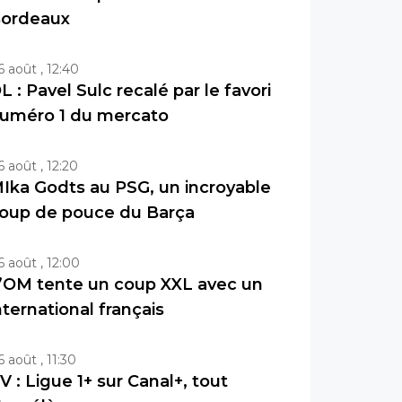
ordeaux
6 août , 12:40
L : Pavel Sulc recalé par le favori
uméro 1 du mercato
6 août , 12:20
Ika Godts au PSG, un incroyable
oup de pouce du Barça
6 août , 12:00
’OM tente un coup XXL avec un
nternational français
6 août , 11:30
V : Ligue 1+ sur Canal+, tout