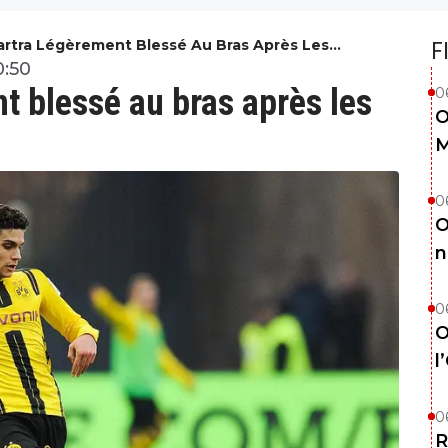
artra Légèrement Blessé Au Bras Après Les
F
ons
0:50
t blessé au bras après les
0
O
M
0
O
n
0
O
l
0
R