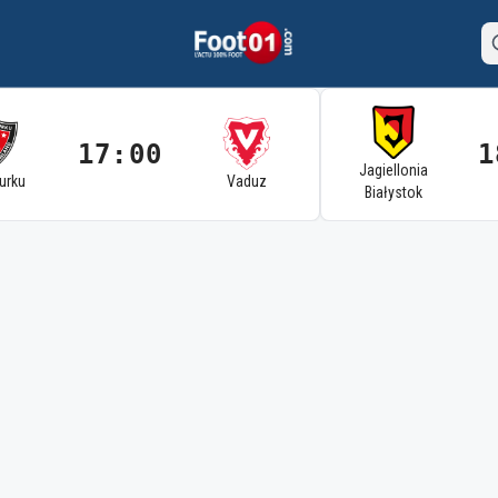
17:00
1
Jagiellonia
Turku
Vaduz
Białystok