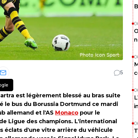
B
0
O
n
0
M
5
c
ogle
0
artra est légèrement blessé au bras suite
L
ché le bus du Borussia Dortmund ce mardi
i
lub allemand et l'AS
Monaco
pour le
 de Ligue des champions. L'international
0
 éclats d'une vitre arrière du véhicule
T