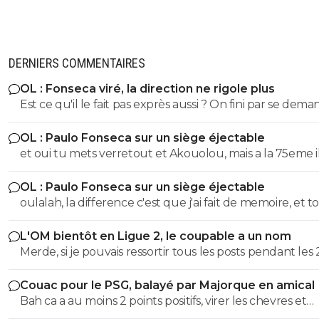
DERNIERS COMMENTAIRES
OL : Fonseca viré, la direction ne rigole plus
Est ce qu'il le fait pas exprès aussi ? On fini par se dema
Même si on peux se douter que le mercato n'est pas to
OL : Paulo Fonseca sur un siège éjectable
fait terminé, si on continu comme ca on va droit à la
et oui tu mets verretout et Akouolou, mais a la 75eme i
catastrophe.
sont plus sur le terrain et tu es en position de qualifié
OL : Paulo Fonseca sur un siège éjectable
oulalah, la difference c'est que j'ai fait de memoire, et to
été vérifier. 55eme donc 35 au lieu de 25, et 19eme don
L'OM bientôt en Ligue 2, le coupable a un nom
au lieu de 75, quel mensonge. Avocat, tu serais commis
Merde, si je pouvais ressortir tous les posts pendant les 
d'office, un avocat à 2 balles. Et en plus ce n'est pas si f
dernieres années ou je denoncais cet imposteur ... et le
puisqu'au retour il y a eu 7 min de temps additionel d
Couac pour le PSG, balayé par Majorque en amical
insultes de ses groupies qui voulaient me faire avaler sa
a joué 78 min à 10 Et encore une fois rien a voir de jouer
Bah ca a au moins 2 points positifs, virer les chevres et
semence comme eux ...
quand tu dois ne pas encaisser ou que tu dois marquer. Mais
démeloniser les autres, c’est plutot bien vu.