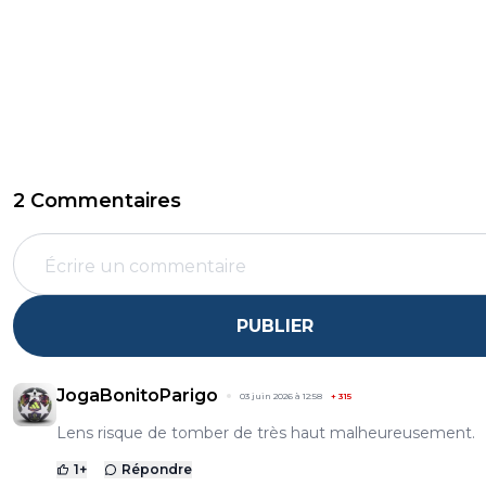
2 Commentaires
PUBLIER
JogaBonitoParigo
03 juin 2026 à 12:58
+
315
Lens risque de tomber de très haut malheureusement.
1
+
Répondre