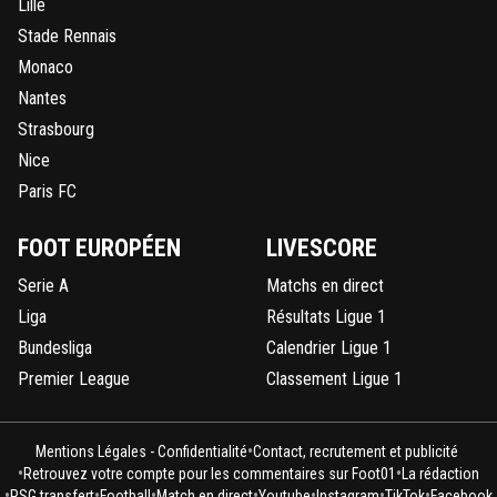
Lille
Stade Rennais
Monaco
Nantes
Strasbourg
Nice
Paris FC
FOOT EUROPÉEN
LIVESCORE
Serie A
Matchs en direct
Liga
Résultats Ligue 1
Bundesliga
Calendrier Ligue 1
Premier League
Classement Ligue 1
•
Mentions Légales - Confidentialité
Contact, recrutement et publicité
•
•
Retrouvez votre compte pour les commentaires sur Foot01
La rédaction
•
•
•
•
•
•
•
PSG transfert
Football
Match en direct
Youtube
Instagram
TikTok
Facebook