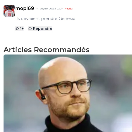
mopi69
02 juin 2026 à 23:27
+
1293
Ils devraient prendre Genesio
1
+
Répondre
Articles Recommandés