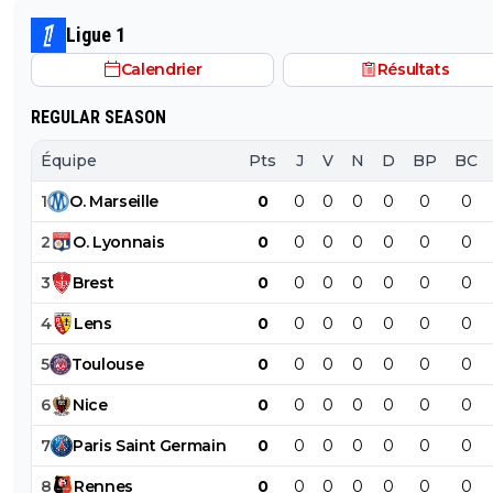
ça tu ne peux pas comprendre puisque tu n'as jamais m
pieds sur un terrain
Ligue 1
Calendrier
Résultats
REGULAR SEASON
Équipe
Pts
J
V
N
D
BP
BC
1
O
.
Marseille
0
0
0
0
0
0
0
2
O
.
Lyonnais
0
0
0
0
0
0
0
3
Brest
0
0
0
0
0
0
0
4
Lens
0
0
0
0
0
0
0
5
Toulouse
0
0
0
0
0
0
0
6
Nice
0
0
0
0
0
0
0
7
Paris
Saint
Germain
0
0
0
0
0
0
0
8
Rennes
0
0
0
0
0
0
0