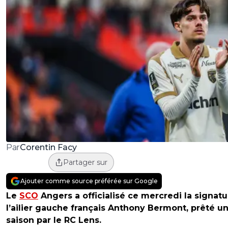
Corentin Facy
Par
Partager sur
Ajouter comme source préférée sur Google
Le
SCO
Angers a officialisé ce mercredi la signat
l’ailier gauche français Anthony Bermont, prêté u
saison par le RC Lens.