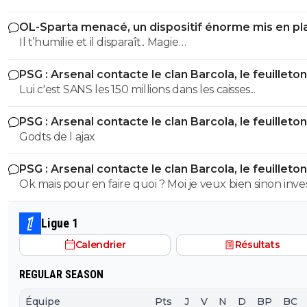
ajauro ou ordonez
OL-Sparta menacé, un dispositif énorme mis en pl
Il t’humilie et il disparaît.. Magie…
PSG : Arsenal contacte le clan Barcola, le feuilleton
relancé
Lui c'est SANS les 150 millions dans les caisses...
PSG : Arsenal contacte le clan Barcola, le feuilleton
relancé
Godts de l ajax
PSG : Arsenal contacte le clan Barcola, le feuilleton
relancé
Ok mais pour en faire quoi ? Moi je veux bien sinon inves
l'autre côté...et autre chose que Digne !
Ligue 1
Calendrier
Résultats
REGULAR SEASON
Équipe
Pts
J
V
N
D
BP
BC