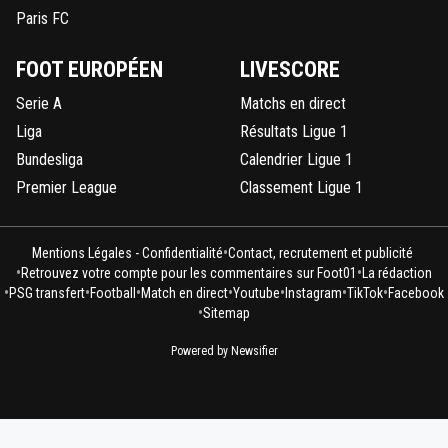
Paris FC
FOOT EUROPÉEN
LIVESCORE
Serie A
Matchs en direct
Liga
Résultats Ligue 1
Bundesliga
Calendrier Ligue 1
Premier League
Classement Ligue 1
•
Mentions Légales - Confidentialité
Contact, recrutement et publicité
•
•
Retrouvez votre compte pour les commentaires sur Foot01
La rédaction
•
•
•
•
•
•
•
PSG transfert
Football
Match en direct
Youtube
Instagram
TikTok
Facebook
•
Sitemap
Powered by Newsifier