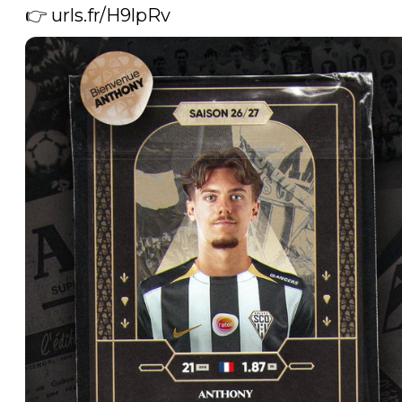
👉 
urls.fr/H9lpRv