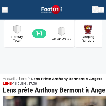
1
1
Horbury
Deeping
Golcar United
Town
Rangers
Accueil
Lens
Lens Prête Anthony Bermont À Angers
LENS
•
16 JUIN , 17:39
Lens prête Anthony Bermont à Ange