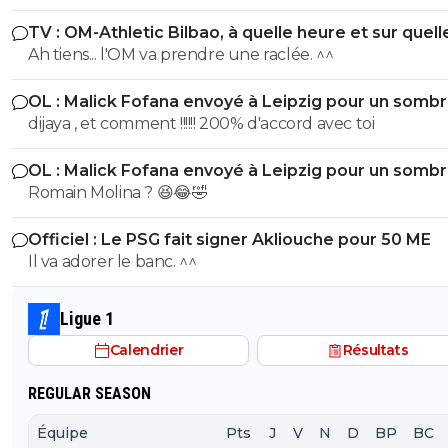
TV : OM-Athletic Bilbao, à quelle heure et sur quell
chaîne ?
Ah tiens... l'OM va prendre une raclée. ^^
OL : Malick Fofana envoyé à Leipzig pour un somb
accord
dijaya , et comment !!!!!! 200% d'accord avec toi
OL : Malick Fofana envoyé à Leipzig pour un somb
accord
Romain Molina ? 😆😂🤣
Officiel : Le PSG fait signer Akliouche pour 50 ME
Il va adorer le banc. ^^
Ligue 1
Calendrier
Résultats
REGULAR SEASON
Équipe
Pts
J
V
N
D
BP
BC