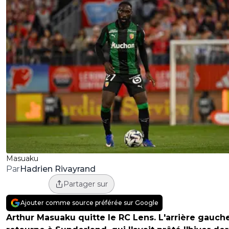
Masuaku
Hadrien Rivayrand
Par
Partager sur
Ajouter comme source préférée sur Google
Arthur Masuaku quitte le RC Lens. L'arrière gauch