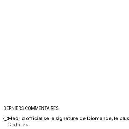
DERNIERS COMMENTAIRES
Madrid officialise la signature de Diomande, le plu
transfert de son histoire
Rodri... ^^