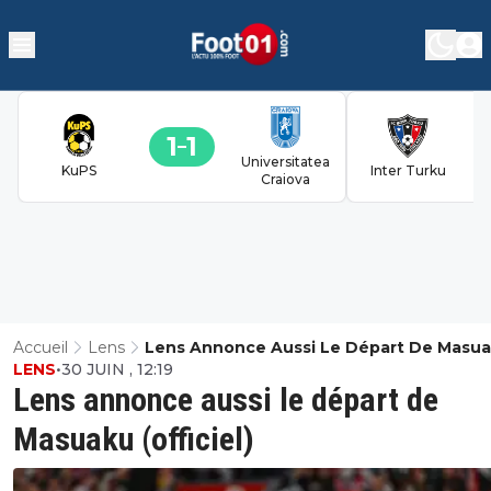
1
1
Universitatea
KuPS
Inter Turku
Craiova
Accueil
Lens
Lens Annonce Aussi Le Départ De Masu
LENS
•
30 JUIN , 12:19
(officiel)
Lens annonce aussi le départ de
Masuaku (officiel)