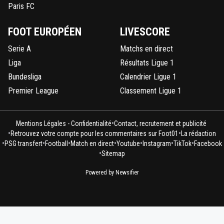
Paris FC
FOOT EUROPÉEN
LIVESCORE
Serie A
Matchs en direct
Liga
Résultats Ligue 1
Bundesliga
Calendrier Ligue 1
Premier League
Classement Ligue 1
•
Mentions Légales - Confidentialité
Contact, recrutement et publicité
•
•
Retrouvez votre compte pour les commentaires sur Foot01
La rédaction
•
•
•
•
•
•
•
PSG transfert
Football
Match en direct
Youtube
Instagram
TikTok
Facebook
•
Sitemap
Powered by Newsifier