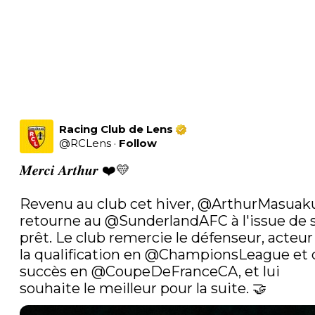
Racing Club de Lens
@
RCLens
·
Follow
𝑴𝒆𝒓𝒄𝒊 𝑨𝒓𝒕𝒉𝒖𝒓 ❤️💛

Revenu au club cet hiver, 
@ArthurMasuak
retourne au 
@SunderlandAFC
 à l'issue de 
prêt. Le club remercie le défenseur, acteur 
la qualification en 
@ChampionsLeague
 et 
succès en 
@CoupeDeFranceCA
, et lui 
souhaite le meilleur pour la suite. 🤝 