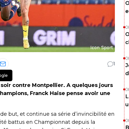
O
e
0
O
c
0
1
J
d
ogle
 soir contre Montpellier. A quelques jours
0
champions, Franck Haise pense avoir une
L
u
e but, et continue sa série d’invincibilité en
0
s été battus en Championnat depuis la
B