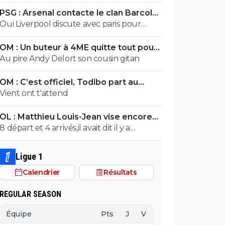
PSG : Arsenal contacte le clan Barcola,
le feuilleton relancé
Oui Liverpool discute avec paris pour
récupérer barcola l année prochaine, sont
OM : Un buteur à 4ME quitte tout pour
prix sera divisé par 2
signer à Marseille
Au pire Andy Delort son cousin gitan
OM : C’est officiel, Todibo part au
clash pour venir
Vient ont t'attend
OL : Matthieu Louis-Jean vise encore
trois recrues
8 départ et 4 arrivés,il avait dit il y a
quelques jours
Ligue 1
Calendrier
Résultats
REGULAR SEASON
Équipe
Pts
J
V
N
D
BP
B