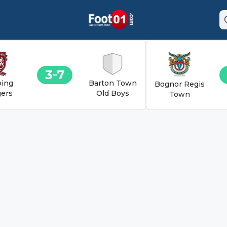
3
7
ing
Barton Town
Bognor Regis
ers
Old Boys
Town