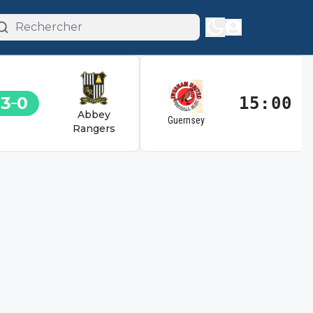
3
0
15:00
Abbey
Guernsey
Rangers