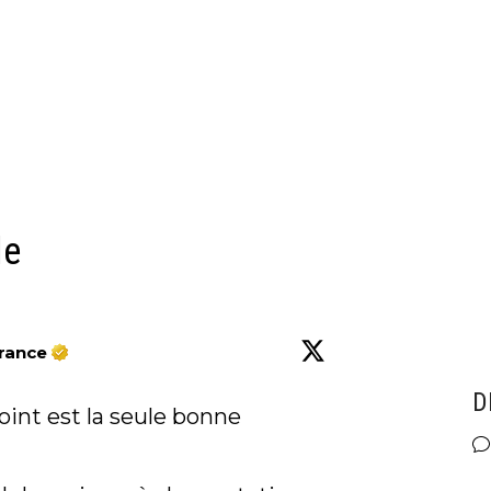
le
France
w
D
oint est la seule bonne 