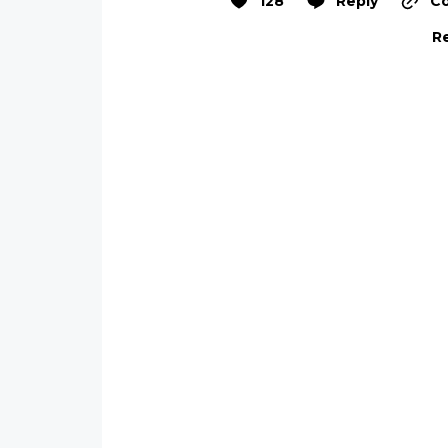
128
Reply
Co
Re