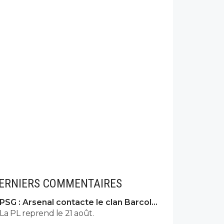
ERNIERS COMMENTAIRES
PSG : Arsenal contacte le clan Barcola,
le feuilleton relancé
La PL reprend le 21 août.