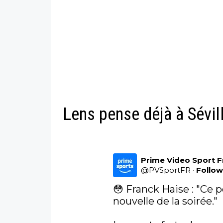
Lens pense déjà à Sévil
Prime Video Sport 
@
PVSportFR
·
Follo
😳 Franck Haise : "Ce p
nouvelle de la soirée."
