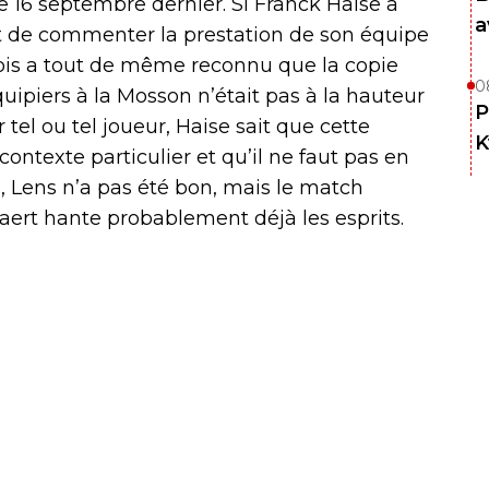
le 16 septembre dernier. Si Franck Haise a
a
t de commenter la prestation de son équipe
nsois a tout de même reconnu que la copie
0
ipiers à la Mosson n’était pas à la hauteur
P
r tel ou tel joueur, Haise sait que cette
K
contexte particulier et qu’il ne faut pas en
ui, Lens n’a pas été bon, mais le match
aert hante probablement déjà les esprits.