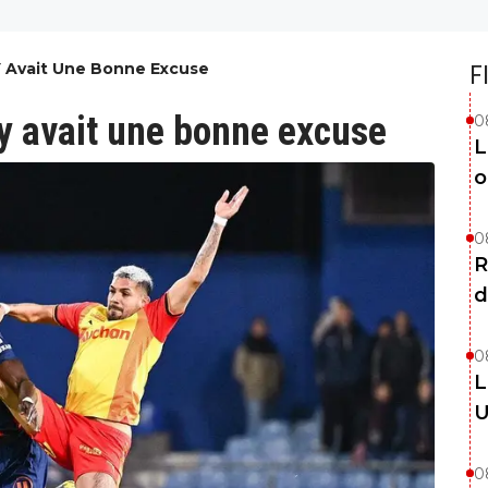
 Y Avait Une Bonne Excuse
F
l y avait une bonne excuse
0
L
o
0
R
d
0
L
U
0