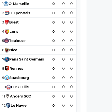
1
O
.
Marseille
0
0
0
0
0
0
2
O
.
Lyonnais
0
0
0
0
0
0
3
Brest
0
0
0
0
0
0
4
Lens
0
0
0
0
0
0
5
Toulouse
0
0
0
0
0
0
6
Nice
0
0
0
0
0
0
7
Paris
Saint
Germain
0
0
0
0
0
0
8
Rennes
0
0
0
0
0
0
9
Strasbourg
0
0
0
0
0
0
10
LOSC
Lille
0
0
0
0
0
0
11
Angers
SCO
0
0
0
0
0
0
12
Le
Havre
0
0
0
0
0
0