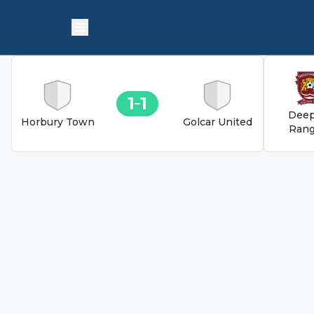
1
1
Deep
Horbury Town
Golcar United
Rang