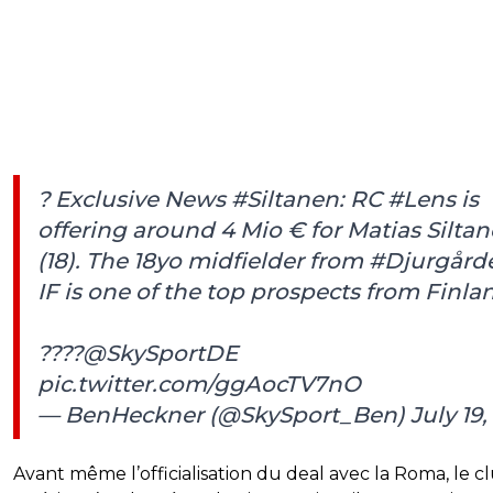
? Exclusive News
#Siltanen
: RC
#Lens
is
offering around 4 Mio € for Matias Silta
(18). The 18yo midfielder from
#Djurgård
IF is one of the top prospects from Finla
????
@SkySportDE
pic.twitter.com/ggAocTV7nO
— BenHeckner (@SkySport_Ben)
July 19,
Avant même l’officialisation du deal avec la Roma, le c