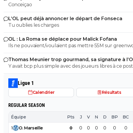
Conceiçao
L’OL peut déjà annoncer le départ de Fonseca
Tu oublies les charges
OL : La Roma se déplace pour Malick Fofana
Ils ne pouvaient/voulaient pas mettre 55M sur greenw
Mais entre 30 et 40 pr fofana ça peut sûrement se nég
Thomas Meunier trop gourmand, sa signature à l’
annulée
Y avait bcp plus simple avec des joueurs libres à ce post
début de mercato...
Ligue 1
Calendrier
Résultats
REGULAR SEASON
Équipe
Pts
J
V
N
D
BP
BC
1
O
.
Marseille
0
0
0
0
0
0
0