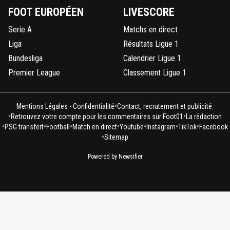
FOOT EUROPÉEN
LIVESCORE
Serie A
Matchs en direct
Liga
Résultats Ligue 1
Bundesliga
Calendrier Ligue 1
Premier League
Classement Ligue 1
•
Mentions Légales - Confidentialité
Contact, recrutement et publicité
•
•
Retrouvez votre compte pour les commentaires sur Foot01
La rédaction
•
•
•
•
•
•
•
PSG transfert
Football
Match en direct
Youtube
Instagram
TikTok
Facebook
•
Sitemap
Powered by Newsifier