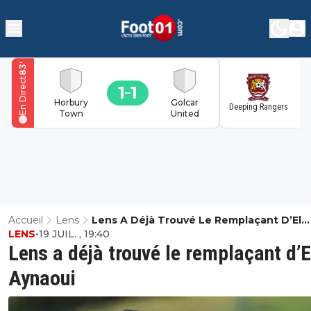
'
83
En Direct
1
1
1
Horbury
Golcar
Deeping Rangers
Town
United
Accueil
Lens
Lens A Déjà Trouvé Le Remplaçant D’El
LENS
•
19 JUIL. , 19:40
Aynaoui
Lens a déjà trouvé le remplaçant d’E
Aynaoui