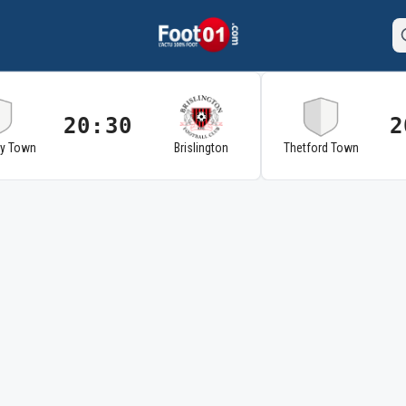
20:30
2
ry Town
Brislington
Thetford Town