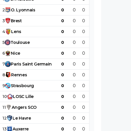
2
O
.
Lyonnais
0
0
0
0
0
0
3
Brest
0
0
0
0
0
0
4
Lens
0
0
0
0
0
0
5
Toulouse
0
0
0
0
0
0
6
Nice
0
0
0
0
0
0
7
Paris
Saint
Germain
0
0
0
0
0
0
8
Rennes
0
0
0
0
0
0
9
Strasbourg
0
0
0
0
0
0
10
LOSC
Lille
0
0
0
0
0
0
11
Angers
SCO
0
0
0
0
0
0
12
Le
Havre
0
0
0
0
0
0
13
Auxerre
0
0
0
0
0
0