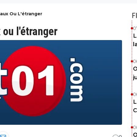
eaux Ou L'étranger
F
 ou l'étranger
0
L
l
0
O
j
0
L
C
0
O