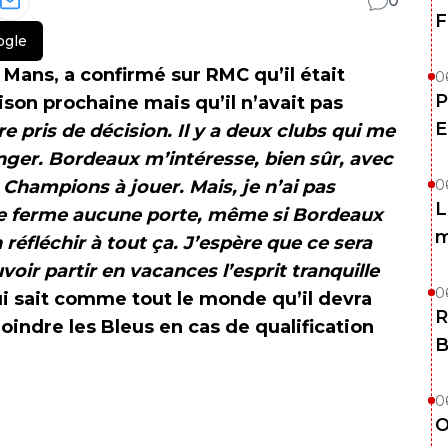
0
F
ogle
 Mans, a confirmé sur RMC qu’il était
0
P
ison prochaine mais qu’il n’avait pas
E
re pris de décision. Il y a deux clubs qui me
nger. Bordeaux m’intéresse, bien sûr, avec
es Champions à jouer. Mais, je n’ai pas
0
L
ne ferme aucune porte, même si Bordeaux
m
en réfléchir à tout ça. J’espère que ce sera
voir partir en vacances l’esprit tranquille
0
qui sait comme tout le monde qu’il devra
R
joindre les Bleus en cas de qualification
B
0
O