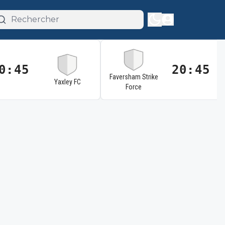
0:45
20:45
Faversham Strike
Yaxley FC
Force