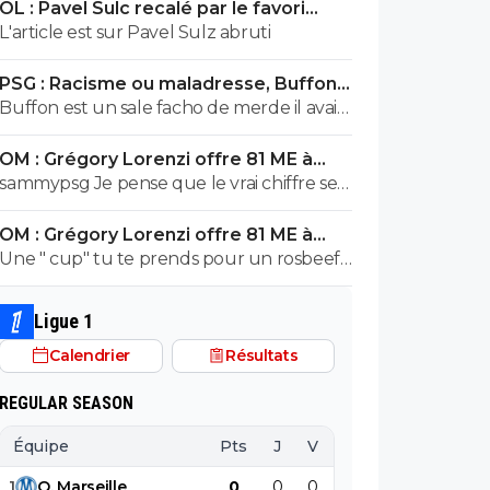
OL : Pavel Sulc recalé par le favori
exploser en vol avec ses différentes
numéro 1 du mercato
L'article est sur Pavel Sulz abruti
révélations
PSG : Racisme ou maladresse, Buffon
écarte Suzuki
Buffon est un sale facho de merde il avait
le numéro 88 cetait pas un hasard...
OM : Grégory Lorenzi offre 81 ME à
Frank McCourt
sammypsg Je pense que le vrai chiffre se
situe entre 620 et 700 M
OM : Grégory Lorenzi offre 81 ME à
Frank McCourt
Une " cup" tu te prends pour un rosbeef
? Lol
Ligue 1
Calendrier
Résultats
REGULAR SEASON
Équipe
Pts
J
V
N
D
BP
B
1
O
.
Marseille
0
0
0
0
0
0