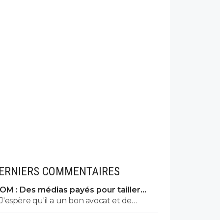
ERNIERS COMMENTAIRES
OM : Des médias payés pour tailler
l’OL, McCourt accusé
J'espère qu'il a un bon avocat et de
bonnes preuves parce qu'il va vite