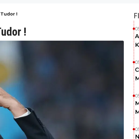
 Tudor !
F
Tudor !
0
A
K
0
C
M
0
M
M
0
N