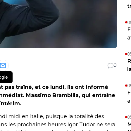
t
0
E
a
0
R
0
l
ogle
0
 pas traîné, et ce lundi, ils ont informé
F
mmédiat. Massimo Brambilla, qui entraîne
a
'intérim.
i midi en Italie, puisque la totalité des
0
M
ns les prochaines heures Igor Tudor ne sera