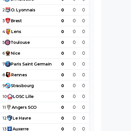
2
O
.
Lyonnais
0
0
0
0
0
0
3
Brest
0
0
0
0
0
0
4
Lens
0
0
0
0
0
0
5
Toulouse
0
0
0
0
0
0
6
Nice
0
0
0
0
0
0
7
Paris
Saint
Germain
0
0
0
0
0
0
8
Rennes
0
0
0
0
0
0
9
Strasbourg
0
0
0
0
0
0
10
LOSC
Lille
0
0
0
0
0
0
11
Angers
SCO
0
0
0
0
0
0
12
Le
Havre
0
0
0
0
0
0
13
Auxerre
0
0
0
0
0
0