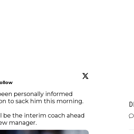
ollow
been personally informed 
n to sack him this morning.

D
l be the interim coach ahead 
new manager. 