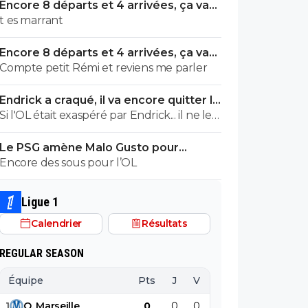
Encore 8 départs et 4 arrivées, ça va
valser à l'OL
t es marrant
Encore 8 départs et 4 arrivées, ça va
valser à l'OL
Compte petit Rémi et reviens me parler
Endrick a craqué, il va encore quitter le
Real
Si l'OL était exaspéré par Endrick... il ne le
suivrait pas de très près. Bref... Quand
Le PSG amène Malo Gusto pour
l'équipe sera complète... ce sera beaucoup
concurrencer Hakimi
Encore des sous pour l’OL
mieux.
Ligue 1
Calendrier
Résultats
REGULAR SEASON
Équipe
Pts
J
V
N
D
BP
B
1
O
.
Marseille
0
0
0
0
0
0