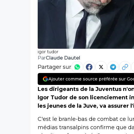
igor tudor
Claude Dautel
Par
Partager sur
Ajouter comme source préférée sur Go
Les dirigeants de la Juventus n'ont
Igor Tudor de son licenciement i
les jeunes de la Juve, va assurer l
C'est le branle-bas de combat ce lund
médias transalpins confirme que da