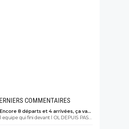
ERNIERS COMMENTAIRES
Encore 8 départs et 4 arrivées, ça va
valser à l'OL
l equipe qui fini devant l OL DEPUIS PAS
MAL DE TPS? lol. t es tro malin toi