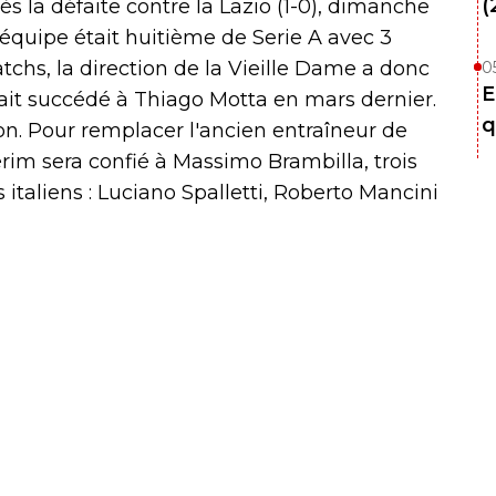
(
ès la défaite contre la Lazio (1-0), dimanche
 équipe était huitième de Serie A avec 3
atchs, la direction de la Vieille Dame a donc
0
E
avait succédé à Thiago Motta en mars dernier.
q
on. Pour remplacer l'ancien entraîneur de
érim sera confié à Massimo Brambilla, trois
taliens : Luciano Spalletti, Roberto Mancini