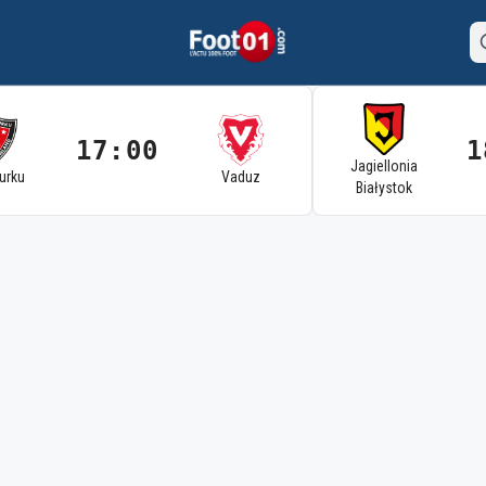
17:00
1
Jagiellonia
Turku
Vaduz
Białystok