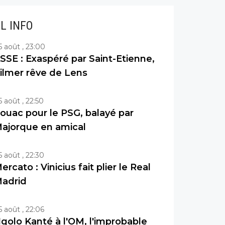
IL INFO
5 août , 23:00
SSE : Exaspéré par Saint-Etienne,
ilmer rêve de Lens
5 août , 22:50
ouac pour le PSG, balayé par
ajorque en amical
5 août , 22:30
ercato : Vinicius fait plier le Real
adrid
5 août , 22:06
golo Kanté à l'OM, l'improbable