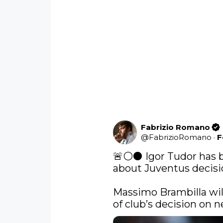
Fabrizio Romano
@
FabrizioRomano
·
F
🚨⚪️⚫️ Igor Tudor has 
about Juventus decisio
Massimo Brambilla wil
of club’s decision on 