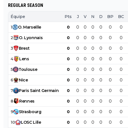
REGULAR SEASON
Équipe
Pts
J
V
N
D
BP
BC
1
O
.
Marseille
0
0
0
0
0
0
0
2
O
.
Lyonnais
0
0
0
0
0
0
0
3
Brest
0
0
0
0
0
0
0
4
Lens
0
0
0
0
0
0
0
5
Toulouse
0
0
0
0
0
0
0
6
Nice
0
0
0
0
0
0
0
7
Paris
Saint
Germain
0
0
0
0
0
0
0
8
Rennes
0
0
0
0
0
0
0
9
Strasbourg
0
0
0
0
0
0
0
10
LOSC
Lille
0
0
0
0
0
0
0