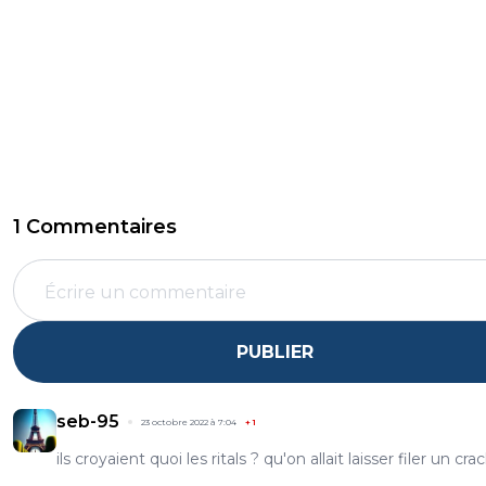
1 Commentaires
PUBLIER
seb-95
23 octobre 2022 à 7:04
+
1
ils croyaient quoi les ritals ? qu'on allait laisser filer un cra