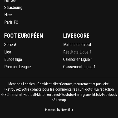
Nantes
Strasbourg
Nice
Paris FC
FOOT EUROPÉEN
LIVESCORE
Serie A
Matchs en direct
Liga
Résultats Ligue 1
Bundesliga
Calendrier Ligue 1
Premier League
Classement Ligue 1
•
Mentions Légales - Confidentialité
Contact, recrutement et publicité
•
•
Retrouvez votre compte pour les commentaires sur Foot01
La rédaction
•
•
•
•
•
•
•
PSG transfert
Football
Match en direct
Youtube
Instagram
TikTok
Facebook
•
Sitemap
Powered by Newsifier