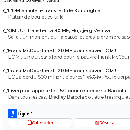
DERNIERS COMMENTAIRES
L’OM annule le transfert de Kondogbia
Putain de boulet celui-là
OM : Un transfert à 90 ME, Hojbjerg s'en va
Sa fait un moment qu'il a baissé les bras la première saiso
etait top mais depuis quelques match etait en dessus. 
Frank McCourt met 120 ME pour sauver l’OM !
et bon vent a lui pour le reste de sa carrière ...
L'OM.... un puit sans fond pour le pauvre Frank McCourt
Frank McCourt met 120 ME pour sauver l’OM !
L'OL a perdu 800 millions d'euros ? 😆🤣😂 Pourquoi pas un
milliard tant que tu y es ! ^^
Liverpool appelle le PSG pour renoncer à Barcola
Dans tous les cas... Bradley Barcola doit être très inquiet. C
qui est vraiment compréhensible lorsque l'on sait co
le PSG a traiter Kylian Mbappé lorsqu'il avait voulu quit
Ligue 1
PSG.
Calendrier
Résultats