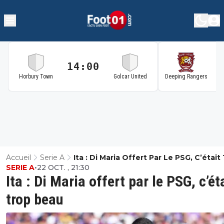
14:00
1
Horbury Town
Golcar United
Deeping Rangers
Accueil
Serie A
Ita : Di Maria Offert Par Le PSG, C’était
SERIE A
•
22 OCT. , 21:30
Beau
Ita : Di Maria offert par le PSG, c’ét
trop beau