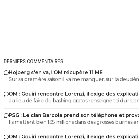
DERNIERS COMMENTAIRES
Hojberg s'en va, l'OM récupère 11 ME
Sur sa première saison il va me manquer, sur la deuxiè
très peu !
OM : Gouiri rencontre Lorenzi, il exige des explicat
au lieu de faire du bashing gratos renseigne toi dur C
c'est le nouveau riche oralien ils vont nouer la cL etc cl
PSG : Le clan Barcola prend son téléphone et pro
progresse chaque saison
un séisme
Ils mettent bien 135 millions dans des grosses burnes e
donc pourquoi le PSG devrait pas faire pareil ?
OM : Gouiri rencontre Lorenzi, il exige des explicat