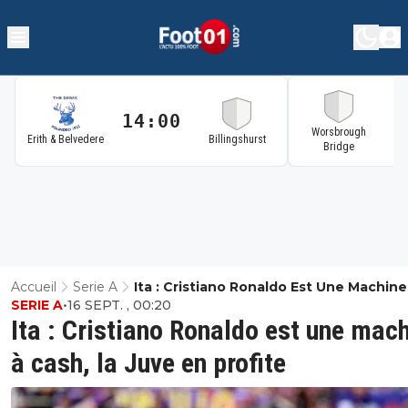
14:00
1
Worsbrough
Erith & Belvedere
Billingshurst
Bridge
Accueil
Serie A
Ita : Cristiano Ronaldo Est Une Machine
SERIE A
•
16 SEPT. , 00:20
Cash, La Juve En Profite
Ita : Cristiano Ronaldo est une mac
à cash, la Juve en profite