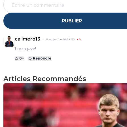
PUBLIER
calimero13
16 septembre 2019 à 2:19
+
0
Forza juve!
0
+
Répondre
Articles Recommandés