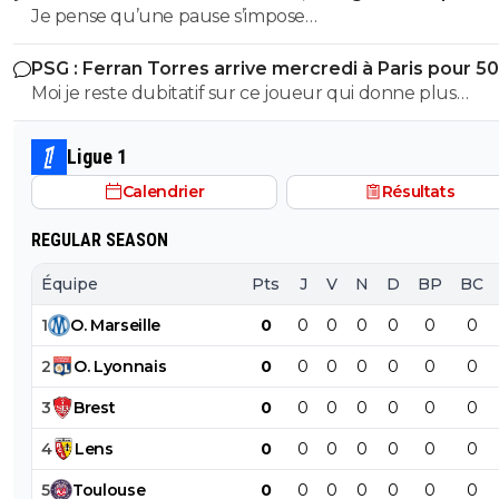
Je pense qu’une pause s’impose…
PSG : Ferran Torres arrive mercredi à Paris pour 5
Moi je reste dubitatif sur ce joueur qui donne plus
l’impression de chasser le contrat le plus juteux, qui n a
réussi à s imposer ni avec pep à City, ni au barca et je sais
Ligue 1
trop quoi penser de sa personnalité pour le moment. Cec
Calendrier
Résultats
50M + bonus, et seulement si Enrique, qui le connaît tr
bien, arrive à lui faire améliorer sa finition de merde c
REGULAR SEASON
avec ouss, ça peut être une bonne affaire sinon c est la
merde. Après je trouve que c est un joueur qui se plac
Équipe
Pts
J
V
N
D
BP
BC
plutôt bien, bonne technique, bonne passe mais putain 
1
O
.
Marseille
0
0
0
0
0
0
0
souvent eu de gros ratés de finition à s arracher les veu
moi je chialerais pas si on le fait pas. Mais bon, c’est pas c
2
O
.
Lyonnais
0
0
0
0
0
0
0
transfert qui empêchera de faire Godts.
3
Brest
0
0
0
0
0
0
0
4
Lens
0
0
0
0
0
0
0
5
Toulouse
0
0
0
0
0
0
0