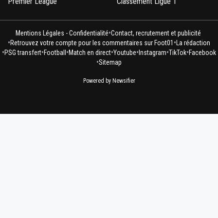
Premier League
Classement Ligue 1
•
Mentions Légales - Confidentialité
Contact, recrutement et publicité
•
•
Retrouvez votre compte pour les commentaires sur Foot01
La rédaction
•
•
•
•
•
•
•
PSG transfert
Football
Match en direct
Youtube
Instagram
TikTok
Facebook
•
Sitemap
Powered by Newsifier