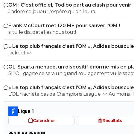
joue aussi avec les pieds :p
OM : C’est officiel, Todibo part au clash pour venir
J'adore ce joueur j'espère qu'on l'aura
0
+
Répondre
disqus_eMqqL6d3Qt
Frank McCourt met 120 ME pour sauver l’OM !
27 octobre 2014 à 16:43
+
0
si tu le dis...detailles nous tout!
Je comprend toujours pas pourquoi il a tendu l
jambe ^^
« Le top club français c’est l’OM », Adidas bouscule
0
+
Répondre
PSG
jackpot ^^
psgr7551
27 octobre 2014 à 16:48
+
0
OL-Sparta menacé, un dispositif énorme mis en pl
Et là serieusement, digne ( sans faire de mauva
Si l'OL gagne ce sera un grand soulagement vu le sab
de mot ^^ ) d'un des plus grand dégagement
incroyable du farfelu sans froc Fonseca au match allé. S
https://www.youtube.com/wat...
^^
« Le top club français c’est l’OM », Adidas bouscule
perd ce sera aussi une grande victoire et une énorme
PSG
L'OL n'achète pas de Champions League. ^^ Au moins... l'OM a
0
+
Répondre
délivrance avec un possible licenciement de ce clown.
un point commun avec le PSG. Mdr Adidas ne se trompe pas
disqus_eMqqL6d3Qt
27 octobre 2014 à 16:49
+
0
avec l'OL qui est une valeur sûre... contrairement à l'OM
Ligue 1
Si tu veux poster toutes ses vidéos on en aura 
Calendrier
Résultats
toute la journée là ;)
0
+
Répondre
REGULAR SEASON