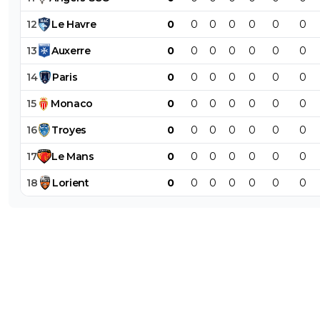
0
+
Répondre
12
Le
Havre
0
0
0
0
0
0
0
disqus_eMqqL6d3Qt
27 octobre 2014 à 16:35
+
0
13
Auxerre
0
0
0
0
0
0
0
Il vient de l'apprendre que cette année ^^
14
Paris
0
0
0
0
0
0
0
0
+
Répondre
15
Monaco
0
0
0
0
0
0
0
knock-girouuuuud
27 octobre 2014 à 16:23
+
0
16
Troyes
0
0
0
0
0
0
0
J'ai pas regardé tes vidéos.Tout simplement parce
progression des deux joueurs montre depuis 1 an 
17
Le
Mans
0
0
0
0
0
0
0
demi que Kurzawa est
laaaaaaaaaaaaaaaaaaaaaaaaaaaaaaaaaaaaaaaaaaa
18
Lorient
0
0
0
0
0
0
0
aaaaaaaaaaaaaaaaaaaaaaaaaaaaaaaaaaaaaaaaaaa
ent devant !...bon ok, j'exagère un poil, mais il est 
^^Peut être un peu moins bon défensivement (e
que je trouve qu'il progresse le Kurz'), mais sinon il
meilleur en "tout". ^^
0
+
Répondre
psgr7551
27 octobre 2014 à 16:25
+
0