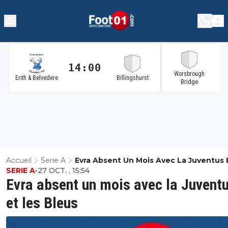
14:00
1
Worsbrough
Erith & Belvedere
Billingshurst
Bridge
Accueil
Serie A
Evra Absent Un Mois Avec La Juventus 
SERIE A
•
27 OCT. , 15:54
Bleus
Evra absent un mois avec la Juvent
et les Bleus