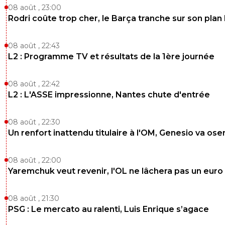
0
+
Répondre
08 août , 23:00
Rodri coûte trop cher, le Barça tranche sur son plan
psgr7551
27 octobre 2014 à 16:19
+
0
08 août , 22:43
Bon, pour tous ceux qui trouvent Kurzawa meilleur que 
comparons les deux :Kurzawa =
L2 : Programme TV et résultats de la 1ère journée
https://www.youtube.com/wat...Digne
=
https://www.youtube.com/wat...Ca
y est c'est réglé ^^
08 août , 22:42
0
+
Répondre
L2 : L'ASSE impressionne, Nantes chute d'entrée
supporterdujeu
27 octobre 2014 à 17:19
+
73
08 août , 22:30
Pff... c'est vieux pour Digne.A l'époque, le LOSC m
Un renfort inattendu titulaire à l'OM, Genesio va ose
encore des buts... :D
0
+
Répondre
08 août , 22:00
Yaremchuk veut revenir, l'OL ne lâchera pas un euro
majin-cage
27 octobre 2014 à 16:31
+
1295
j ai beau etre Parisien, t es un peu de mauvaise foi 
08 août , 21:30
Kurzawa la critique est seulement sur son etat d e
PSG : Le mercato au ralenti, Luis Enrique s’agace
en EDF espoir et encore jusqu a maintenant on av
rien a lui reproché, alors que Digne c est son nive