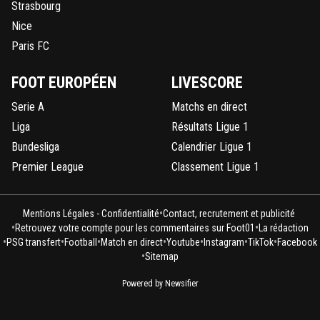
marvinlyonnais
Strasbourg
27 octobre 2014 à 16:16
+
0
Nice
il joue pas mal sur le banc, Effectivement!!!
Paris FC
0
+
Répondre
dobrazilpsg
FOOT EUROPÉEN
LIVESCORE
27 octobre 2014 à 16:14
+
0
Il est sous bois
Serie A
Matchs en direct
Liga
Résultats Ligue 1
0
+
Répondre
Bundesliga
Calendrier Ligue 1
disqus_eMqqL6d3Qt
27 octobre 2014 à 16:13
+
0
Premier League
Classement Ligue 1
J'ai entendu le contraire moi ^^Puis le titu c'est
Kolarov
•
Mentions Légales - Confidentialité
Contact, recrutement et publicité
0
+
Répondre
•
•
Retrouvez votre compte pour les commentaires sur Foot01
La rédaction
•
•
•
•
•
•
•
bimbamboum
PSG transfert
Football
Match en direct
Youtube
Instagram
TikTok
Facebook
27 octobre 2014 à 16:18
+
0
•
Sitemap
le garenne
Powered by Newsifier
0
+
Répondre
fissa
27 octobre 2014 à 16:13
+
2