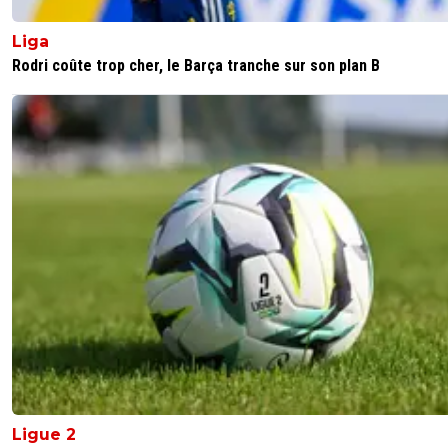
parisestmagik2
27 octobre 2014 à 16:56
+
0
Liga
Rodri coûte trop cher, le Barça tranche sur son plan B
Rien a foutre pour moi c 'est une merde ... Il y 
joueurs comme ça que je peux pas voir Thauvi
Kurzawa des trucs comme ça
0
+
Répondre
kopeurfilde-ol-idf
27 octobre 2014 à 17:52
+
15
apparemment s'il a fait son geste c'est parce 
pendant tout le match ils se sont fait chamber 
suédois qui étaient les 1er à lancer le geste en
question
0
+
Répondre
psgr7551
27 octobre 2014 à 16:58
+
0
Thauvin tout à fait d'accord, quel sa*pe, mais 
j'adore
0
+
Répondre
Ligue 2