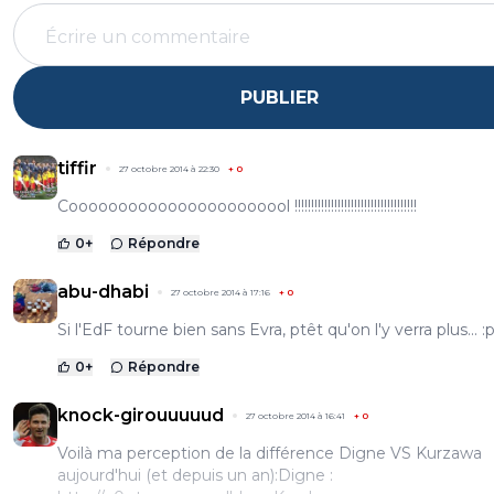
PUBLIER
tiffir
27 octobre 2014 à 22:30
+
0
Cooooooooooooooooooooool !!!!!!!!!!!!!!!!!!!!!!!!!!!!!!!!!!!!!
0
+
Répondre
abu-dhabi
27 octobre 2014 à 17:16
+
0
Si l'EdF tourne bien sans Evra, ptêt qu'on l'y verra plus... :
0
+
Répondre
knock-girouuuuud
27 octobre 2014 à 16:41
+
0
Voilà ma perception de la différence Digne VS Kurzawa
aujourd'hui (et depuis un an):Digne :