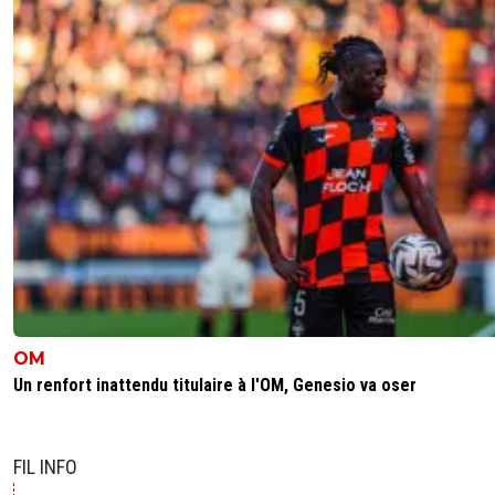
parisestmagik2
27 octobre 2014 à 16:39
+
0
Aie aie aie il est encore plus con :( ^^
0
+
Répondre
disqus_eMqqL6d3Qt
27 octobre 2014 à 16:39
+
0
Si on enlève tous les cons on va jouer avec qui 
0
+
Répondre
parisestmagik2
27 octobre 2014 à 16:34
+
0
Ah bha on va pouvoir appeler son digne héritier Kurzawa 
mono neurone :)))
OM
0
+
Répondre
Un renfort inattendu titulaire à l'OM, Genesio va oser
disqus_eMqqL6d3Qt
27 octobre 2014 à 16:35
+
0
son DIGNE héritier kurzawa ^^ Chapeau le jeu de
FIL INFO
^^