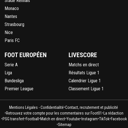
Stade Rennais
Monaco
Nantes
Strasbourg
Nice
Paris FC
FOOT EUROPÉEN
LIVESCORE
Serie A
Matchs en direct
Liga
Résultats Ligue 1
Bundesliga
Calendrier Ligue 1
Premier League
Classement Ligue 1
•
Mentions Légales - Confidentialité
Contact, recrutement et publicité
•
•
Retrouvez votre compte pour les commentaires sur Foot01
La rédaction
•
•
•
•
•
•
•
PSG transfert
Football
Match en direct
Youtube
Instagram
TikTok
Facebook
•
Sitemap