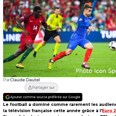
Claude Dautel
Par
Partager sur
Ajouter comme source préférée sur Google
Le football a dominé comme rarement les audien
la télévision française cette année grâce à l'
Euro 