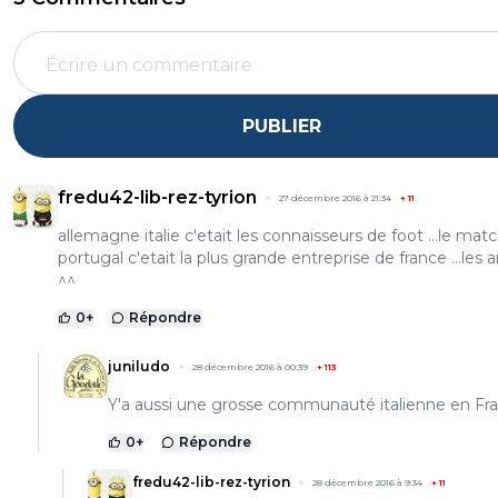
PUBLIER
fredu42-lib-rez-tyrion
27 décembre 2016 à 21:34
+
11
allemagne italie c'etait les connaisseurs de foot …le mat
portugal c'etait la plus grande entreprise de france …les a
^^
0
+
Répondre
juniludo
28 décembre 2016 à 00:39
+
113
Y'a aussi une grosse communauté italienne en Fr
0
+
Répondre
fredu42-lib-rez-tyrion
28 décembre 2016 à 9:34
+
11