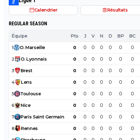
Ligue 1
Calendrier
Résultats
REGULAR SEASON
Équipe
Pts
J
V
N
D
BP
BC
1
O
.
Marseille
0
0
0
0
0
0
0
2
O
.
Lyonnais
0
0
0
0
0
0
0
3
Brest
0
0
0
0
0
0
0
4
Lens
0
0
0
0
0
0
0
5
Toulouse
0
0
0
0
0
0
0
6
Nice
0
0
0
0
0
0
0
7
Paris
Saint
Germain
0
0
0
0
0
0
0
8
Rennes
0
0
0
0
0
0
0
9
Strasbourg
0
0
0
0
0
0
0