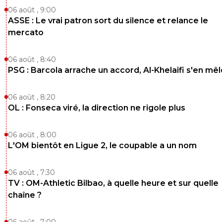
06 août , 9:00
ASSE : Le vrai patron sort du silence et relance le
mercato
06 août , 8:40
PSG : Barcola arrache un accord, Al-Khelaifi s'en mêl
06 août , 8:20
OL : Fonseca viré, la direction ne rigole plus
06 août , 8:00
L'OM bientôt en Ligue 2, le coupable a un nom
06 août , 7:30
TV : OM-Athletic Bilbao, à quelle heure et sur quelle
chaîne ?
06 août , 7:00