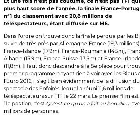
Et une fois n'est pas coutume, ce n'est pas TF1 qui
plus haut score de l'année, la finale France-Portug
n°1 du classement avec 20,8 millions de
téléspectateurs, étant diffusée sur M6.
Dans l'ordre on trouve donc la finale perdue par les B
suivie de très près par Allemagne-France (19,3 millions)
France-Islande (17,2m), France-Roumanie (14,5m), Fran
Albanie (13,9m), France-Suisse (13,5m) et France-Irland
(11,8m). Il faut donc descendre à la 8e place pour trou
premier programme n'ayant rien à voir avec les Bleus 
l'Euro 2016, il s'agit bien évidemment de la diffusion du
spectacle des Enfoirés, lequel a réuni 11,6 millions de
téléspectateurs sur TF1 le 22 mars. Le premier film est 
11e position, c'est
Qu'est-ce qu'on a fait au bon dieu
, av
millions de personnes.