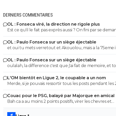
DERNIERS COMMENTAIRES
OL : Fonseca viré, la direction ne rigole plus
Est ce qu'il le fait pas exprès aussi ? On fini par se dema
Même si on peux se douter que le mercato n'est pas to
OL : Paulo Fonseca sur un siège éjectable
fait terminé, si on continu comme ca on va droit à la
et oui tu mets verretout et Akouolou, mais a la 75eme i
catastrophe.
sont plus sur le terrain et tu es en position de qualifié
OL : Paulo Fonseca sur un siège éjectable
oulalah, la difference c'est que j'ai fait de memoire, et to
été vérifier. 55eme donc 35 au lieu de 25, et 19eme don
L'OM bientôt en Ligue 2, le coupable a un nom
au lieu de 75, quel mensonge. Avocat, tu serais commis
Merde, si je pouvais ressortir tous les posts pendant les 
d'office, un avocat à 2 balles. Et en plus ce n'est pas si f
dernieres années ou je denoncais cet imposteur ... et le
puisqu'au retour il y a eu 7 min de temps additionel d
Couac pour le PSG, balayé par Majorque en amical
insultes de ses groupies qui voulaient me faire avaler sa
a joué 78 min à 10 Et encore une fois rien a voir de jouer
Bah ca a au moins 2 points positifs, virer les chevres et
semence comme eux ...
quand tu dois ne pas encaisser ou que tu dois marquer. Mais
démeloniser les autres, c’est plutot bien vu.
ça tu ne peux pas comprendre puisque tu n'as jamais m
pieds sur un terrain