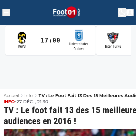
17:00
1
Universitatea
KuPS
Inter Turku
Craiova
Accueil
Info
TV : Le Foot Fait 13 Des 15 Meilleures Aud
INFO
•
27 DÉC. , 21:30
En 2016 !
TV : Le foot fait 13 des 15 meilleur
audiences en 2016 !