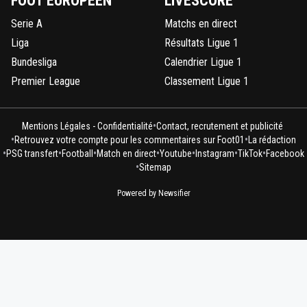
FOOT EUROPÉEN
LIVESCORE
Serie A
Matchs en direct
Liga
Résultats Ligue 1
Bundesliga
Calendrier Ligue 1
Premier League
Classement Ligue 1
•
Mentions Légales - Confidentialité
Contact, recrutement et publicité
•
•
Retrouvez votre compte pour les commentaires sur Foot01
La rédaction
•
•
•
•
•
•
•
PSG transfert
Football
Match en direct
Youtube
Instagram
TikTok
Facebook
•
Sitemap
Powered by Newsifier