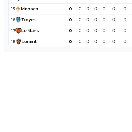
A ceci prêt que pirater et crée un miroir d un ott e
quasi impossible alors que faire un miroir d une ch
15
Monaco
0
0
0
0
0
0
0
d un programme est easy. Donc en cas de piratag
16
Troyes
0
0
0
0
0
0
0
diffusera le flux direct en décalé pas ce qui revient 
0
+
Répondre
17
Le
Mans
0
0
0
0
0
0
0
dataplayer
18
Lorient
0
0
0
0
0
0
0
25 février 2020 à 21:49
+
0
de quoi tu parles un OTT c'est ni plus ni moins 
streaming comme Google TV ou YouTube. il n'
plus la restriction de la bande passante propre 
l'IPTV, ce qui rend très stable car c'est de la dif
en direct. Sinon pour info c'est déjà sur le march
ajouté à un VPN c'est le confort total
0
+
Répondre
juninho-d-mission
25 février 2020 à 22:03
+
0
Comment fais tu pour avoir OTT ? Il existe des
opérateurs ou des applications ?
0
+
Répondre