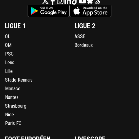
0
+
Répondre
juninho-d-mission
26 février 2020 à 17:20
+
0
LIGUE 1
LIGUE 2
Merci mon ami ! 👍
OL
ASSE
0
+
Répondre
OM
Bordeaux
PSG
manuba
25 février 2020 à 19:42
+
0
Lens
ah les fumiers !!!!!
Lille
0
+
Répondre
Stade Rennais
Monaco
Nantes
Strasbourg
Nice
Paris FC