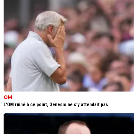
BenZeMan-
25 février 2020 à 22:07
+
0
Faut combien aujourd'hui pour avoir rmc canal bein?
102015=45€????
0
+
Répondre
x-e0n
26 février 2020 à 8:33
+
0
Tu rigoles c'est bien plus que ça l'abo canal est à 
hors promos, Be in inclus, et RMC c'est genre 20 ba
tu es pas chez SFR, et tu comptes pas qu'il y a en
eurosport si tu veux voir les matchs de coupe.RMC
€ c'est avec engament d'un an en plus sachant qu
que 6 mois plus ou moins de LDC et encore si tu 
juste suivre ton équipe et qu'elle va pas au bout, 
OM
peux encore réduire ce chiffre... Sinon c'est 25 ball
engagement 25 BALLES, si tu veux juste regarder
L'OM ruiné à ce point, Genesio ne s'y attendait pas
équipe, tu payes le prix d'une iptv à l'année, mais l
pour 2 à 4 matchs de LDC par mois....Ah oui et j'oub
que Canal le tout foot c'est normalement à 49,90
la "promo" à 39,90 a jamais bougé en vrai... Un peu