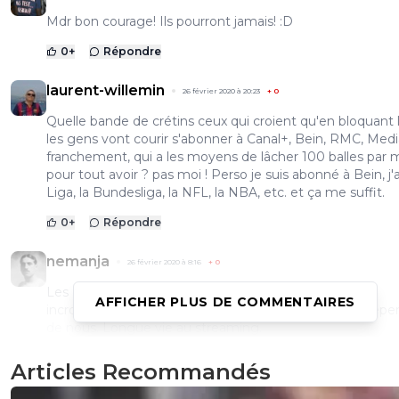
Mdr bon courage! Ils pourront jamais! :D
0
+
Répondre
laurent-willemin
26 février 2020 à 20:23
+
0
Quelle bande de crétins ceux qui croient qu'en bloquant 
les gens vont courir s'abonner à Canal+, Bein, RMC, Media
franchement, qui a les moyens de lâcher 100 balles par 
pour tout avoir ? pas moi ! Perso je suis abonné à Bein, j'a
Liga, la Bundesliga, la NFL, la NBA, etc. et ça me suffit.
0
+
Répondre
nemanja
26 février 2020 à 8:16
+
0
Les diffuseurs se prennent pour les rois avec des prix
AFFICHER PLUS DE COMMENTAIRES
incroyablement élevés, alors qu'ils sont finalement dép
de nous. Longue vie au streaming.
0
+
Répondre
Articles Recommandés