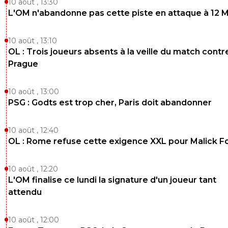
...banane !
10 août , 13:30
L'OM n'abandonne pas cette piste en attaque à 12 
0
+
Répondre
kress93-palestine
26 février 2020 à 18:55
+
1
10 août , 13:10
OL : Trois joueurs absents à la veille du match contr
Mince :'DD
Prague
0
+
Répondre
juni-is-back
26 février 2020 à 10:52
+
1
10 août , 13:00
PSG : Godts est trop cher, Paris doit abandonner
^^
0
+
Répondre
10 août , 12:40
OL : Rome refuse cette exigence XXL pour Malick F
razor-blade
25 février 2020 à 21:28
+
0
Loi ou pas loi je m en blk hors de question d etre la vache 
10 août , 12:20
de ses escrocs de diffuseur !!25€/mois la ligue 1 sa suffit....
L'OM finalise ce lundi la signature d'un joueur tant
0
+
Répondre
attendu
jeffninho
25 février 2020 à 20:55
+
332
10 août , 12:00