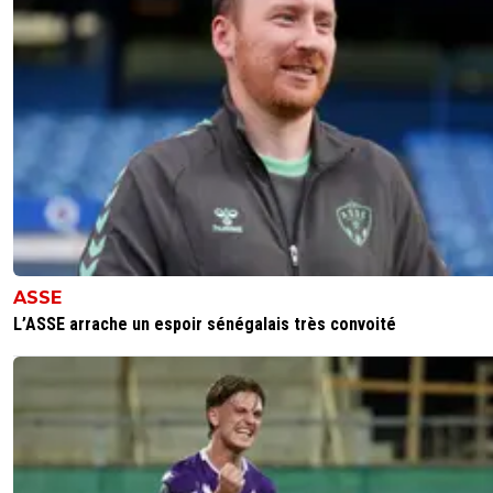
comme les magasins qui augmente le prix avant l
soldes pour le rebaisser au prix normal avec une
étiquette "soldes"...
0
+
Répondre
kopeurfilde-ol-idf
25 février 2020 à 23:10
+
15
Il me semble que c’est ça
0
+
Répondre
volterre
26 février 2020 à 8:03
+
0
Ça ferait plutôt dans les 60€ je crois
ASSE
0
+
Répondre
L’ASSE arrache un espoir sénégalais très convoité
kopeurfilde-ol-idf
26 février 2020 à 10:14
+
15
oui après réflexion, je suis autour des 60€
0
+
Répondre
kress93-palestine
25 février 2020 à 21:54
+
1