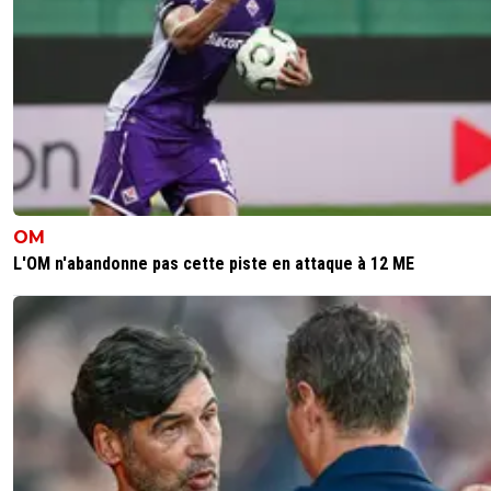
Osef du moment que le streaming reste :D
0
+
Répondre
kirkyoyo-gandalf-le-rose
25 février 2020 à 22:57
+
426
Quel site tu utilises ? Moi ça lag de ouf
0
+
Répondre
kress93-palestine
25 février 2020 à 22:59
+
1
OM
:D
L'OM n'abandonne pas cette piste en attaque à 12 ME
0
+
Répondre
kirkyoyo-gandalf-le-rose
26 février 2020 à 20:06
+
426
aller partage ^^
0
+
Répondre
x-e0n
26 février 2020 à 8:40
+
0
t'as oublié d'effacer xD