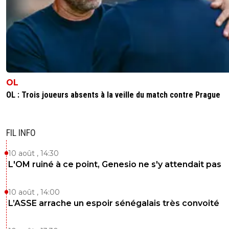
0
+
Répondre
kress93-palestine
26 février 2020 à 20:10
+
1
Psg
0
+
Répondre
OL
kirkyoyo-gandalf-le-rose
27 février 2020 à 20:06
+
426
OL : Trois joueurs absents à la veille du match contre Prague
Vilain
0
+
Répondre
FIL INFO
kress93-palestine
27 février 2020 à 22:31
+
1
10 août , 14:30
C'est pas d'ma faute si tu demandes et tu te b
L'OM ruiné à ce point, Genesio ne s'y attendait pas
:D
0
+
Répondre
10 août , 14:00
kirkyoyo-gandalf-le-rose
L’ASSE arrache un espoir sénégalais très convoité
28 février 2020 à 14:31
+
426
Poste le lien j’aurais eu le lien tout frais comme