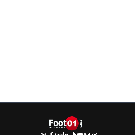
tony8
25 février 2020 à 22:11
+
3
C'est des fournisseursTape abonnement ott ou
abonnements IPTV dans Google tu comprendr
0
+
Répondre
juninho-d-mission
25 février 2020 à 22:27
+
0
Mais il y a une différence entre IPTV ou OTT ? J'
pas à saisir .
0
+
Répondre
tony8
26 février 2020 à 5:13
+
3
Ott c'est du streaming comme Netflix et IPTV i
leurs propres serveurs qu'ils gèrent eux même
truc comme ça ^^Lequel est le mieux ? Ça se 
va surtout dépendre de ton fournisseur et de t
installation.Fibre ADSL ,TV ou boîtier Android ect
un fournisseur sérieuxTu peux tester 24 h
gratuitement les abonnements, à toi de te fair
idée