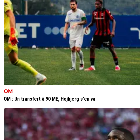
jaager
24 juillet 2011 à 16:32
+
0
Parce que c'est quasiment le seul journal
hebdomadaire!!!Après le reste sont des journaux
mensuel!!
0
+
Répondre
jaager
24 juillet 2011 à 16:33
+
0
Donc tous de la merde;L'équipe en number One
0
+
Répondre
goldball
24 juillet 2011 à 12:00
+
0
OM
Oui, vous avez raison, et surtout que maintenant le mard
vendredi quand tu veux achetter FF tu es obligé de pre
OM : Un transfert à 90 ME, Hojbjerg s'en va
L'Equipe !
0
+
Répondre
pitoulol
24 juillet 2011 à 11:45
+
0
L'Equipe me dégoûte.