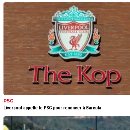
0
+
Répondre
crista69
24 juillet 2011 à 14:22
+
0
Good ! :)
0
+
Répondre
goldball
24 juillet 2011 à 12:34
+
0
Le journal du sport, oui, il n'y en a pas d'autres depuis des
décennies, mais certainement pas celui du foot !En atte
la Zahia a gagné de la clientèle avec cette affaire ..
0
+
Répondre
blablater
24 juillet 2011 à 12:09
+
0
PSG
Liverpool appelle le PSG pour renoncer à Barcola
l'equipe a beau etre critiqué sa restera "le journal" du spo
0
+
Répondre