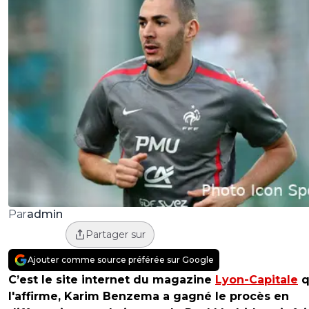
admin
Par
Partager sur
Ajouter comme source préférée sur Google
C’est le site internet du magazine
Lyon-Capitale
q
l'affirme, Karim Benzema a gagné le procès en