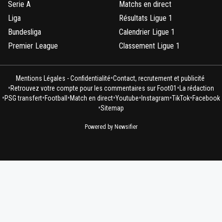
Serie A
Matchs en direct
Liga
Résultats Ligue 1
Bundesliga
Calendrier Ligue 1
Premier League
Classement Ligue 1
•
Mentions Légales - Confidentialité
Contact, recrutement et publicité
•
•
Retrouvez votre compte pour les commentaires sur Foot01
La rédaction
•
•
•
•
•
•
•
PSG transfert
Football
Match en direct
Youtube
Instagram
TikTok
Facebook
•
Sitemap
Powered by Newsifier