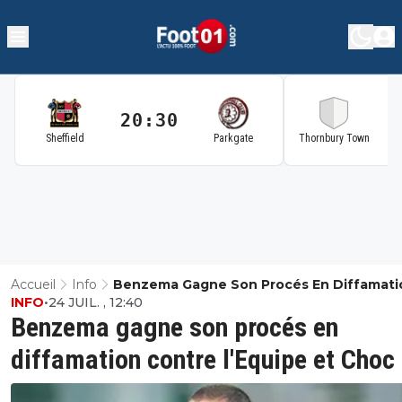
20:30
2
Sheffield
Parkgate
Thornbury Town
Accueil
Info
Benzema Gagne Son Procés En Diffamati
INFO
•
24 JUIL. , 12:40
Contre L'Equipe Et Choc
Benzema gagne son procés en
diffamation contre l'Equipe et Choc