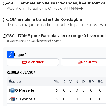
PSG : Dembélé annule ses vacances, il veut tout c
Attention !... le Ballon d'Or revient !!!! 😆😂🤣
L’OM annule le transfert de Kondogbia
Il ne voudra jamais partir....il touche le pactole tous les 
Marseille. Il est cramé en plus
PSG : 170ME pour Barcola, alerte rouge à Liverpool
A verdemer : Redescend ! Mdr
Ligue 1
Calendrier
Résultats
REGULAR SEASON
Équipe
Pts
J
V
N
D
BP
BC
1
O
.
Marseille
0
0
0
0
0
0
0
2
O
.
Lyonnais
0
0
0
0
0
0
0