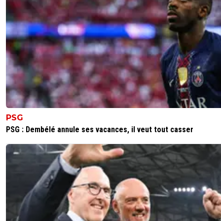
0
+
Répondre
bigseb23
24 juillet 2011 à 11:47
+
0
Ce n'est qu'un torchon ce journal..
0
+
Répondre
PSG
PSG : Dembélé annule ses vacances, il veut tout casser