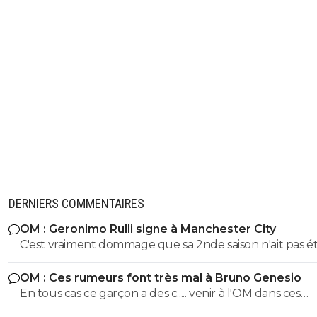
DERNIERS COMMENTAIRES
OM : Geronimo Rulli signe à Manchester City
C'est vraiment dommage que sa 2nde saison n'ait pas é
même niveau que la 1ere. On s'est pris des buts gag,
OM : Ces rumeurs font très mal à Bruno Genesio
notamment lors de notre dernier match de LDC en
En tous cas ce garçon a des c..... venir à l'OM dans ces
Belgique, sur le 1er ou 2eme je ne me souviens plus. I
conditions, bravo, respect
L1 il n'a pas fait une 2e saison du niveau de la 1ere. Do