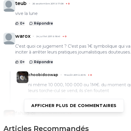
teub
26 septembre 2011 à 17:08
+
0
vive la lune
0
+
Répondre
warox
24 juillet 2011 à 18:41
+
0
C'est quoi ce jugement ? C'est pas 1€ symbolique qui va 
inciter à arrêter leurs pratiques journalistiques douteuses..
0
+
Répondre
choobidoowap
19 août 2011 à 20:15
+
0
ni même 10 000, 100 000 ou 1M€. du moment q
leurs torche-cul se vend, ils s'en foutent
0
+
Répondre
AFFICHER PLUS DE COMMENTAIRES
fahad-ol
24 juillet 2011 à 14:35
+
0
L'EquipeLe 10 Sportça c'est du torchon !
Articles Recommandés