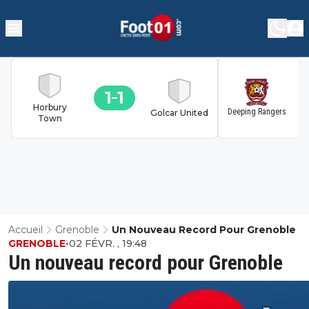
1
1
1
Horbury
Deeping Rangers
Golcar United
Town
Accueil
Grenoble
Un Nouveau Record Pour Grenoble
GRENOBLE
•
02 FÉVR. , 19:48
Un nouveau record pour Grenoble