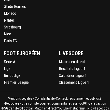
Stade Rennais
Monaco
Nantes
Strasbourg
Nice
Paris FC
FOOT EUROPÉEN
LIVESCORE
Serie A
Matchs en direct
Liga
Résultats Ligue 1
Bundesliga
Calendrier Ligue 1
Premier League
Classement Ligue 1
•
Mentions Légales - Confidentialité
Contact, recrutement et publicité
•
•
Retrouvez votre compte pour les commentaires sur Foot01
La rédaction
•
•
•
•
•
•
•
PSG transfert
Football
Match en direct
Youtube
Instagram
TikTok
Facebook