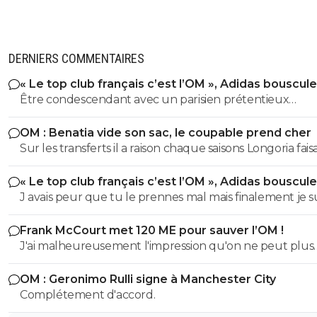
DERNIERS COMMENTAIRES
« Le top club français c’est l’OM », Adidas bouscule
PSG
Être condescendant avec un parisien prétentieux
(pléonasme) c'est mon plaisir petit poussin. Bisous
OM : Benatia vide son sac, le coupable prend cher
Sur les transferts il a raison chaque saisons Longoria faisa
15/16 joueurs avec son poto ribalta benatia etait pas enco
« Le top club français c’est l’OM », Adidas bouscule
om a l époque. En plus Longoria faisait ses agents amis
PSG
J avais peur que tu le prennes mal mais finalement je s
toucher sur les transferts sur l achat de tocard qui veu
content que tu le prennes comme ça Raymond Q et 
pas quitter l'OM. Oui tout le monde voyait arriver des
Frank McCourt met 120 ME pour sauver l’OM !
plus, ça reste dans la lignée de ta condescendance d’
joueurs tout le monde etait content mais les dessous d
J'ai malheureusement l'impression qu'on ne peut plus
con, bravo à toi.
transferts personne ne se posaient les questions comm
aujourd'hui espérer mieux que ça. Pour moi il n'y a pas mille
avec quelle argent...Avec du recule Longoria a ruiné le
OM : Geronimo Rulli signe à Manchester City
possibilités. Soit on est racheté par quelqu'un (quelque
et c' est normal que l om a plus une tune aujourd'hui
Complétement d'accord.
chose) qui a énormément de pognon et qui est capabl
puisque la dernière saison a ete raté.
faire comme pour Paris: injecter beaucoup d'argent