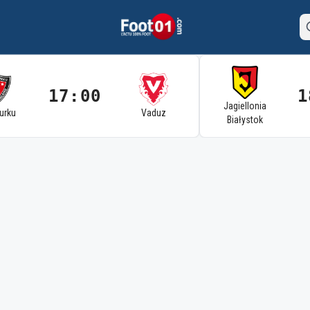
17:00
1
Jagiellonia
Turku
Vaduz
Białystok