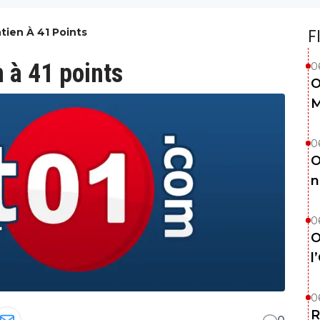
ntien À 41 Points
F
n à 41 points
0
O
M
0
O
n
0
O
l
0
R