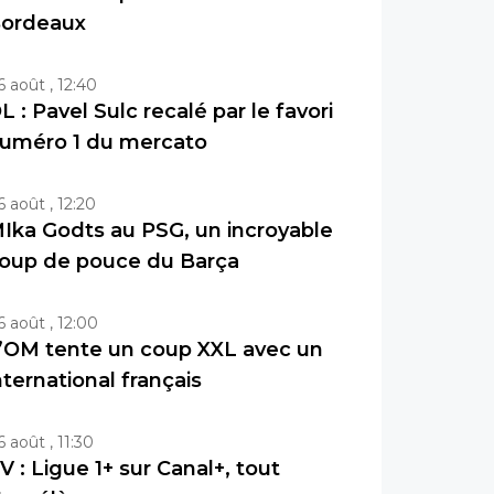
ordeaux
6 août , 12:40
L : Pavel Sulc recalé par le favori
uméro 1 du mercato
6 août , 12:20
Ika Godts au PSG, un incroyable
oup de pouce du Barça
6 août , 12:00
’OM tente un coup XXL avec un
nternational français
6 août , 11:30
V : Ligue 1+ sur Canal+, tout