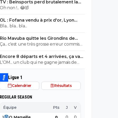
TV : Beinsports perd brutalement la
Liga !
Oh non !... 😂🤣
OL : Fofana vendu à prix d'or, Lyon
remercie le Real
Bla... bla... bla...
Rio Mavuba quitte les Girondins de
Bordeaux
Ça... c'est une très grosse erreur commise
par les Girondins de Bordeaux.
Encore 8 départs et 4 arrivées, ça va
valser à l'OL
L'OM... un club qui ne gagne jamais de
titre et qui du jour au lendemenain pense
remporter la Ligue1. MDR C'est McCourt
Ligue 1
qui doit être navré avec tout ce qu'il a
Calendrier
Résultats
dépensé.
REGULAR SEASON
Équipe
Pts
J
V
N
D
BP
B
1
O
.
Marseille
0
0
0
0
0
0