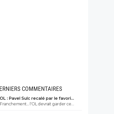
ERNIERS COMMENTAIRES
OL : Pavel Sulc recalé par le favori
numéro 1 du mercato
Franchement... l'OL devrait garder ce
joueur.