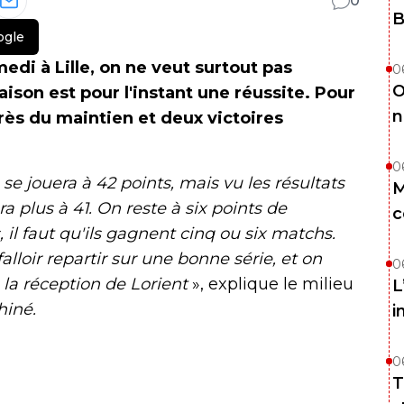
0
B
ogle
di à Lille, on ne veut surtout pas
0
O
aison est pour l'instant une réussite. Pour
n
près du maintien et deux victoires
0
se jouera à 42 points, mais vu les résultats
M
 plus à 41. On reste à six points de
c
il faut qu'ils gagnent cinq ou six matchs.
falloir repartir sur une bonne série, et on
0
 la réception de Lorient
», explique le milieu
L
iné.
i
0
T