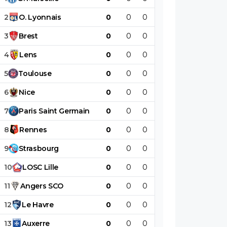
2
O
.
Lyonnais
0
0
0
0
0
0
3
Brest
0
0
0
0
0
0
4
Lens
0
0
0
0
0
0
5
Toulouse
0
0
0
0
0
0
6
Nice
0
0
0
0
0
0
7
Paris
Saint
Germain
0
0
0
0
0
0
8
Rennes
0
0
0
0
0
0
9
Strasbourg
0
0
0
0
0
0
10
LOSC
Lille
0
0
0
0
0
0
11
Angers
SCO
0
0
0
0
0
0
12
Le
Havre
0
0
0
0
0
0
13
Auxerre
0
0
0
0
0
0