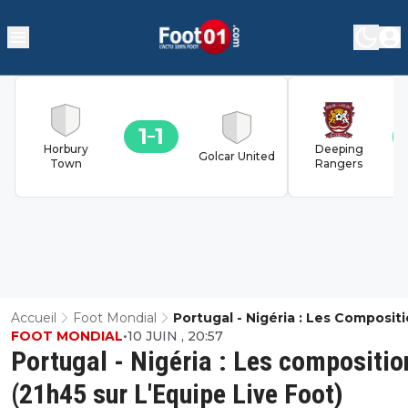
1
1
Horbury
Deeping
Golcar United
Town
Rangers
Accueil
Foot Mondial
Portugal - Nigéria : Les Composit
FOOT MONDIAL
•
10 JUIN , 20:57
(21h45 Sur L'Equipe Live Foot)
Portugal - Nigéria : Les compositio
(21h45 sur L'Equipe Live Foot)