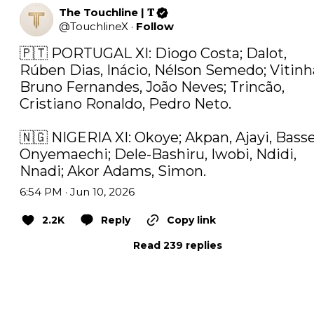
The Touchline | 𝐓
@
TouchlineX
·
Follow
🇵🇹 PORTUGAL XI: Diogo Costa; Dalot, 
Rúben Dias, Inácio, Nélson Semedo; Vitinha
Bruno Fernandes, João Neves; Trincão, 
Cristiano Ronaldo, Pedro Neto.

🇳🇬 NIGERIA XI: Okoye; Akpan, Ajayi, Bassey
Onyemaechi; Dele-Bashiru, Iwobi, Ndidi, 
Nnadi; Akor Adams, Simon.
6:54 PM · Jun 10, 2026
2.2K
Reply
Copy link
Read 239 replies