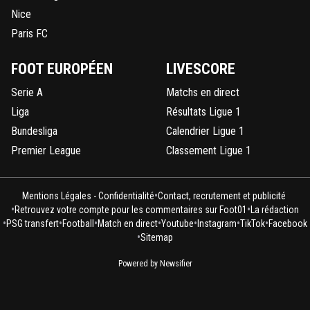
Nice
Paris FC
FOOT EUROPÉEN
LIVESCORE
Serie A
Matchs en direct
Liga
Résultats Ligue 1
Bundesliga
Calendrier Ligue 1
Premier League
Classement Ligue 1
•
Mentions Légales - Confidentialité
Contact, recrutement et publicité
•
•
Retrouvez votre compte pour les commentaires sur Foot01
La rédaction
•
•
•
•
•
•
•
PSG transfert
Football
Match en direct
Youtube
Instagram
TikTok
Facebook
•
Sitemap
Powered by Newsifier