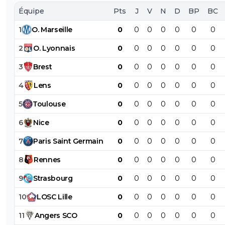
Équipe
Pts
J
V
N
D
BP
BC
1
O
.
Marseille
0
0
0
0
0
0
0
2
O
.
Lyonnais
0
0
0
0
0
0
0
3
Brest
0
0
0
0
0
0
0
4
Lens
0
0
0
0
0
0
0
5
Toulouse
0
0
0
0
0
0
0
6
Nice
0
0
0
0
0
0
0
7
Paris
Saint
Germain
0
0
0
0
0
0
0
8
Rennes
0
0
0
0
0
0
0
9
Strasbourg
0
0
0
0
0
0
0
10
LOSC
Lille
0
0
0
0
0
0
0
11
Angers
SCO
0
0
0
0
0
0
0