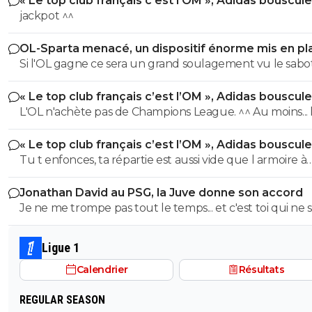
« Le top club français c’est l’OM », Adidas bouscule
PSG
jackpot ^^
OL-Sparta menacé, un dispositif énorme mis en pl
Si l'OL gagne ce sera un grand soulagement vu le sab
incroyable du farfelu sans froc Fonseca au match allé. S
« Le top club français c’est l’OM », Adidas bouscule
perd ce sera aussi une grande victoire et une énorme
PSG
L'OL n'achète pas de Champions League. ^^ Au moins... l'OM a
délivrance avec un possible licenciement de ce clown.
un point commun avec le PSG. Mdr Adidas ne se trompe pas
« Le top club français c’est l’OM », Adidas bouscule
avec l'OL qui est une valeur sûre... contrairement à l'OM
PSG
Tu t enfonces, ta répartie est aussi vide que l armoire à
trophées de ton club depuis 15 piges, t es juste une gr
Jonathan David au PSG, la Juve donne son accord
gueule arrogante se pensant plus intelligent que les a
Je ne me trompe pas tout le temps... et c'est toi qui ne s
alors que t es juste un pauvre clown empafé mdr
pas lire. ^^
Ligue 1
Calendrier
Résultats
REGULAR SEASON